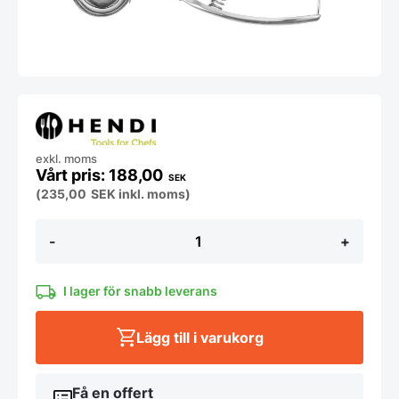
exkl. moms
188,00
SEK
(
235,00
SEK
inkl. moms)
Glasskopa
-
+
-
Kitchen
Line
-
I lager för snabb leverans
ø
53
Lägg till i varukorg
mängd
Få en offert