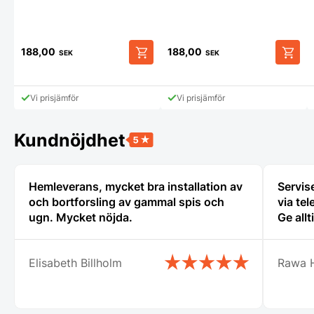
188,00
188,00
SEK
SEK
Vi prisjämför
Vi prisjämför
Kundnöjdhet
Hemleverans, mycket bra installation av
Servise
och bortforsling av gammal spis och
via tel
ugn. Mycket nöjda.
Ge allt
Elisabeth Billholm
Rawa 