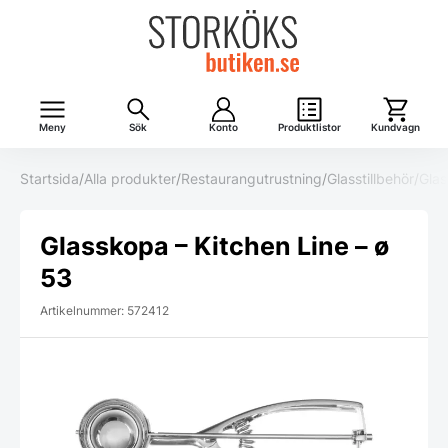
Meny
Sök
Konto
Produktlistor
Kundvagn
Startsida
/
Alla produkter
/
Restaurangutrustning
/
Glasstillbehör
/
Gla
Glasskopa – Kitchen Line – ø
53
Artikelnummer: 572412