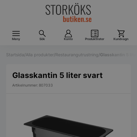
Meny
Sök
Konto
Produktlistor
Kundvagn
Startsida
/
Alla produkter
/
Restaurangutrustning
/
Glasskantin 5 lite
Glasskantin 5 liter svart
Artikelnummer: 807033