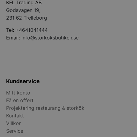
KFL Trading AB
Godsvägen 19,
231 62 Trelleborg
CookieScriptConsent
CookieScript
storkoksbutiken
Tel:
+4641041444
Email:
info@storkoksbutiken.se
PHPSESSID
PHP.net
storkoksbutiken
Kundservice
Mitt konto
Få en offert
Projektering restaurang & storkök
Kontakt
Villkor
Service