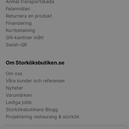
Anmäl transportskada
Felanmälan
Returnera en produkt
Finansiering
pys_start_session
.storkoksbutiken
Kortbetalning
GN-kantiner mått
Swish-QR
Om Storköksbutiken.se
Om oss
__lc_cid
On Direct Busin
Services Limite
Våra kunder och referenser
.accounts.livech
Nyheter
Varumärken
__lc_cst
On Direct Busin
Services Limite
Lediga jobb
.accounts.livech
Storköksbutikens Blogg
wp_woocommerce_session_[abcdef0123456789]
storkoksbutiken
Projektering restaurang & storkök
{32}