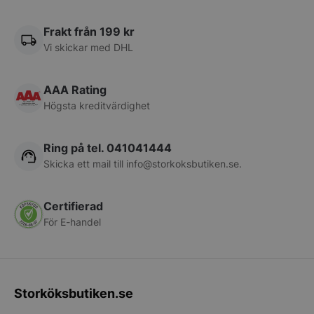
Namn
Leverantör
/
Do
VISITOR_PRIVACY_METADATA
YouTube
Frakt från 199 kr
.youtube.com
Vi skickar med DHL
AAA Rating
Högsta kreditvärdighet
Ring på tel. 041041444
Skicka ett mail till
info@storkoksbutiken.se
.
pys_session_limit
.storkoksbutiken
Google
Certifierad
Privacy Policy
För E-handel
Storköksbutiken.se