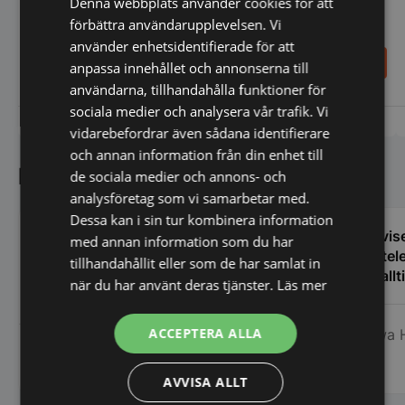
Denna webbplats använder cookies för att
förbättra användarupplevelsen. Vi
använder enhetsidentifierade för att
146,00
124,00
SEK
SEK
anpassa innehållet och annonserna till
användarna, tillhandahålla funktioner för
sociala medier och analysera vår trafik. Vi
Vi prisjämför
Vi prisjämför
vidarebefordrar även sådana identifierare
och annan information från din enhet till
Kundnöjdhet
de sociala medier och annons- och
analysföretag som vi samarbetar med.
Dessa kan i sin tur kombinera information
Vi köpte en stor spiskåpa och fick hur
Servise
med annan information som du har
mycket support som helst inför köpet
via tel
tillhandahållit eller som de har samlat in
och även efteråt. Upplevde kunnandet
Ge allt
när du har använt deras tjänster.
Läs mer
som stort och även att de hade egen
erfarenhet av restaurangbranschen som
ACCEPTERA ALLA
Rawa 
var till stor hjälp för mig som är relativt
Mats Lindqvist, Femöre
ny i detta. Tänker att detta företag får bli
Marina AB
min nya huvudleverantör framöver när
AVVISA ALLT
det blir dags för nya inköp! Mats