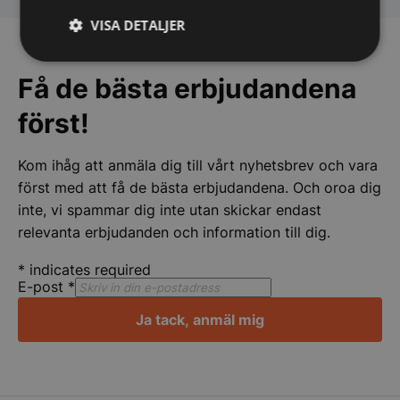
Lindqvist Femöre Marina AB
VISA DETALJER
Strikt
Prestanda
Inriktning
nödvändigt
Få de bästa erbjudandena
först!
Funktioner
Oklassificerade
Kom ihåg att anmäla dig till vårt nyhetsbrev och vara
först med att få de bästa erbjudandena. Och oroa dig
inte, vi spammar dig inte utan skickar endast
relevanta erbjudanden och information till dig.
*
indicates required
Strikt nödvändigt
Prestanda
Inriktning
E-post
*
Funktioner
Oklassificerade
Ja tack, anmäl mig
Strikt nödvändiga kakor tillåter
kärnwebbplatsfunktioner som användarinloggning
och kontohantering. Webbplatsen kan inte
användas ordentligt utan strikt nödvändiga cookies.