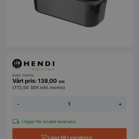
exkl. moms
138,00
SEK
(
172,50
SEK
inkl. moms)
Glasskantin
-
+
5
liter
svart
mängd
I lager för snabb leverans
Lägg till i varukorg