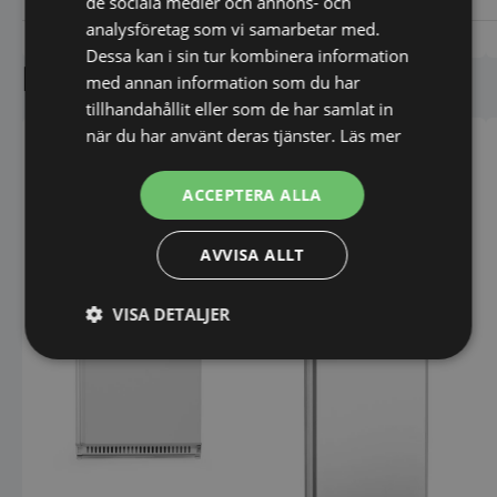
de sociala medier och annons- och
analysföretag som vi samarbetar med.
Vi prisjämför
Vi prisjämför
Dessa kan i sin tur kombinera information
Liknande produkter
med annan information som du har
tillhandahållit eller som de har samlat in
när du har använt deras tjänster.
Läs mer
ACCEPTERA ALLA
AVVISA ALLT
VISA DETALJER
Strikt
Prestanda
Inriktning
nödvändigt
Funktioner
Oklassificerade