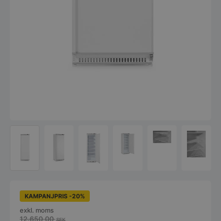
KAMPANJPRIS -20%
exkl. moms
12.650,00
SEK