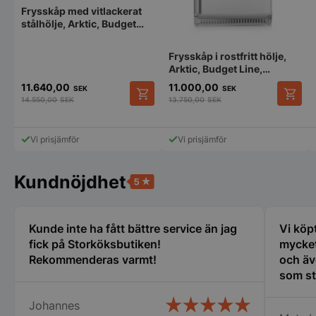
Frysskåp med vitlackerat
stålhölje, Arktic, Budget
Line, 600 l, 220-
240V/436W,
Frysskåp i rostfritt hölje,
775x710x(H)1900 mm
Arktic, Budget Line,
Strikt nödvändigt
Prestanda
Inriktning
230V/322W, 600 x 646 x
11.640,00
11.000,00
SEK
SEK
1875 mm
Funktioner
Oklassificerade
14.550,00
SEK
13.750,00
SEK
Strikt nödvändiga kakor tillåter
kärnwebbplatsfunktioner som användarinloggning
Vi prisjämför
Vi prisjämför
och kontohantering. Webbplatsen kan inte
användas ordentligt utan strikt nödvändiga cookies.
Kundnöjdhet
Namn
Leverantör
/
Do
VISITOR_PRIVACY_METADATA
YouTube
.youtube.com
Kunde inte ha fått bättre service än jag
Vi köp
fick på Storköksbutiken!
mycket
Rekommenderas varmt!
och äv
som st
erfare
Johannes
var til