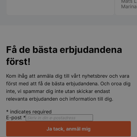
Mats L
ny i de
Marina
min ny
det bl
Lindqv
pys_session_limit
.storkoksbutiken
Google
Privacy Policy
Få de bästa erbjudandena
först!
Kom ihåg att anmäla dig till vårt nyhetsbrev och vara
först med att få de bästa erbjudandena. Och oroa dig
inte, vi spammar dig inte utan skickar endast
CookieScriptConsent
CookieScript
relevanta erbjudanden och information till dig.
storkoksbutiken
*
indicates required
E-post
*
Ja tack, anmäl mig