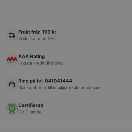
PHPSESSID
PHP.net
storkoksbutiken
Frakt från 199 kr
Vi skickar med DHL
AAA Rating
Högsta kreditvärdighet
Ring på tel. 041041444
Skicka ett mail till
info@storkoksbutiken.se
.
pys_start_session
.storkoksbutiken
Certifierad
För E-handel