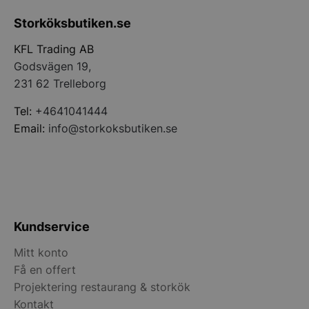
Storköksbutiken.se
__lc_cid
On Direct Busin
KFL Trading AB
Services Limite
Godsvägen 19,
.accounts.livech
231 62 Trelleborg
__lc_cst
On Direct Busin
Services Limite
Tel:
+4641041444
.accounts.livech
Email:
info@storkoksbutiken.se
wp_woocommerce_session_[abcdef0123456789]
storkoksbutiken
{32}
woocommerce_cart_hash
Automattic Inc
storkoksbutiken
Kundservice
Mitt konto
woocommerce_items_in_cart
Automattic Inc
storkoksbutiken
Få en offert
Projektering restaurang & storkök
Kontakt