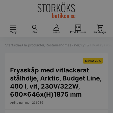
Meny
Sök
Konto
Produktlistor
Kundvagn
Startsida
/
Alla produkter
/
Restaurangmaskiner
/
Kyl & Frys
/
Frysskå
SPARA 20%
Frysskåp med vitlackerat
stålhölje, Arktic, Budget Line,
400 l, vit, 230V/322W,
600x646x(H)1875 mm
Artikelnummer: 236086