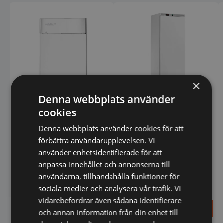
×
Denna webbplats använder
cookies
Kylskåp 360L Amitek
Denna webbplats använder cookies för att
förbättra användarupplevelsen. Vi
använder enhetsidentifierade för att
anpassa innehållet och annonserna till
användarna, tillhandahålla funktioner för
Kylskåp 580 l, Arktic,
sociala medier och analysera vår trafik. Vi
Kitchen Line, GN 2/1, 230 V
vidarebefordrar även sådana identifierare
/ 350 W, 685 x 800 x 2100
15.792,00
7.898,00
SEK
SEK
mm
och annan information från din enhet till
19.740,00
SEK
11.500,00
SEK