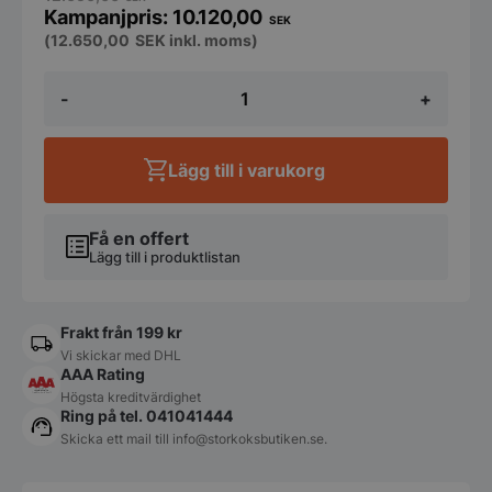
10.120,00
SEK
(
12.650,00
SEK
inkl. moms)
Frysskåp
-
+
med
vitlackerat
stålhölje,
Arktic,
Lägg till i varukorg
Budget
Line,
400
l,
Få en offert
vit,
Lägg till i produktlistan
230V/322W,
600x646x(H)1875
mm
Frakt från 199 kr
mängd
Vi skickar med DHL
AAA Rating
Högsta kreditvärdighet
Ring på tel. 041041444
Skicka ett mail till
info@storkoksbutiken.se
.