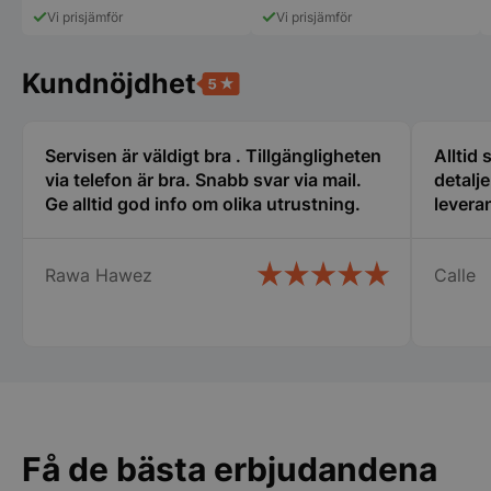
Vi prisjämför
Vi prisjämför
Strikt nödvändigt
Prestanda
Inriktning
Funktioner
Oklassificerade
Kundnöjdhet
Strikt nödvändiga kakor tillåter
kärnwebbplatsfunktioner som användarinloggning
och kontohantering. Webbplatsen kan inte
användas ordentligt utan strikt nödvändiga cookies.
Servisen är väldigt bra . Tillgängligheten
Alltid
via telefon är bra. Snabb svar via mail.
detalj
Namn
Leverantör
/
Do
Ge alltid god info om olika utrustning.
leveran
VISITOR_PRIVACY_METADATA
YouTube
.youtube.com
Rawa Hawez
Calle
Få de bästa erbjudandena
pys_session_limit
.storkoksbutiken