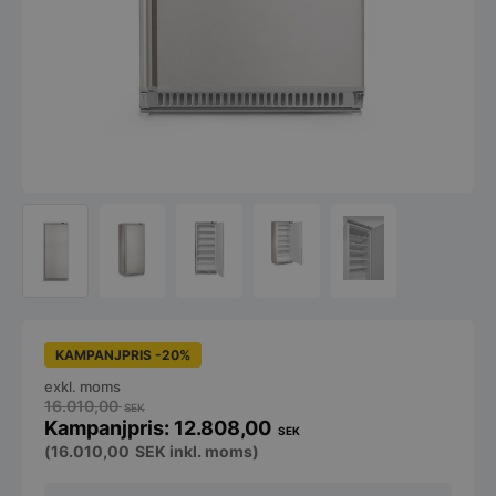
KAMPANJPRIS -20%
exkl. moms
16.010,00
SEK
12.808,00
SEK
(
16.010,00
SEK
inkl. moms)
Frysskåp