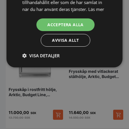
tillhandahållit eller som de har samlat in
när du har använt deras tjänster.
Läs mer
ACCEPTERA ALLA
AVVISA ALLT
VISA DETALJER
Strikt
Prestanda
Inriktning
Frysskåp med vitlackerat
nödvändigt
stålhölje, Arktic, Budget
Line, 600 l, 220-
240V/436W,
Frysskåp i rostfritt hölje,
775x710x(H)1900 mm
Arktic, Budget Line,
Funktioner
Oklassificerade
230V/322W, 600 x 646 x
1875 mm
11.000,00
11.640,00
SEK
SEK
13.750,00
SEK
14.550,00
SEK