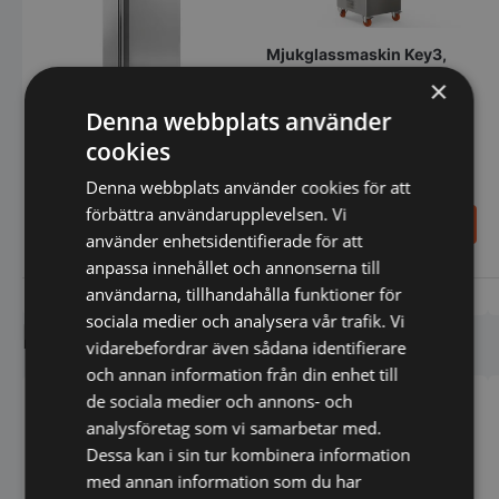
Mjukglassmaskin Key3,
självpastoriserande,
×
Frigomat, 40kg/timmen
Denna webbplats använder
Kylskåp 650L Amitek
cookies
Denna webbplats använder cookies för att
förbättra användarupplevelsen. Vi
12.998,00
234.900,00
SEK
SEK
18.700,00
SEK
391.615,00
SEK
använder enhetsidentifierade för att
anpassa innehållet och annonserna till
användarna, tillhandahålla funktioner för
Vi prisjämför
Vi prisjämför
sociala medier och analysera vår trafik. Vi
Liknande produkter
vidarebefordrar även sådana identifierare
och annan information från din enhet till
de sociala medier och annons- och
analysföretag som vi samarbetar med.
Dessa kan i sin tur kombinera information
med annan information som du har