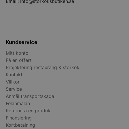
Email:
info@storkoksbutiken.se
.accounts.livech
__lc_cst
On Direct Busin
Services Limite
.accounts.livech
wp_woocommerce_session_[abcdef0123456789]
storkoksbutiken
{32}
Kundservice
Mitt konto
woocommerce_cart_hash
Automattic Inc
storkoksbutiken
Få en offert
Projektering restaurang & storkök
Kontakt
woocommerce_items_in_cart
Automattic Inc
Villkor
storkoksbutiken
Service
Anmäl transportskada
Felanmälan
woocommerce_recently_viewed
Automattic Inc
storkoksbutiken
Returnera en produkt
Finansiering
Kortbetalning