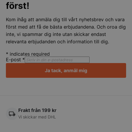
Google
först!
Privacy Policy
Kom ihåg att anmäla dig till vårt nyhetsbrev och vara
först med att få de bästa erbjudandena. Och oroa dig
inte, vi spammar dig inte utan skickar endast
relevanta erbjudanden och information till dig.
*
indicates required
E-post
*
CookieScriptConsent
CookieScript
Ja tack, anmäl mig
storkoksbutiken
Frakt från 199 kr
PHPSESSID
PHP.net
Vi skickar med DHL
storkoksbutiken