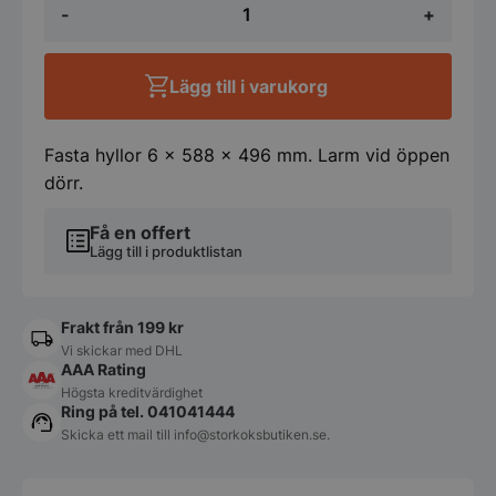
-
+
Budget
Line
i
rostfritt
Lägg till i varukorg
hölje,
Arktic,
Budget
Line,
Fasta hyllor 6 x 588 x 496 mm. Larm vid öppen
230V/436W,
dörr.
775
x
Få en offert
710
x
Lägg till i produktlistan
1900
mm
mängd
Frakt från 199 kr
Vi skickar med DHL
AAA Rating
Högsta kreditvärdighet
Ring på tel. 041041444
Skicka ett mail till
info@storkoksbutiken.se
.