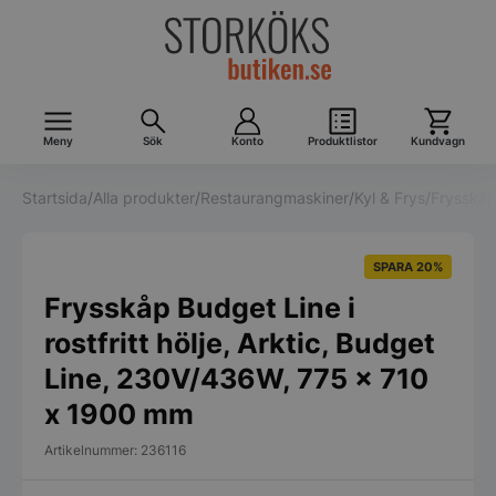
Meny
Sök
Konto
Produktlistor
Kundvagn
Startsida
/
Alla produkter
/
Restaurangmaskiner
/
Kyl & Frys
/
Frysskå
SPARA 20%
Frysskåp Budget Line i
rostfritt hölje, Arktic, Budget
Line, 230V/436W, 775 x 710
x 1900 mm
Artikelnummer: 236116