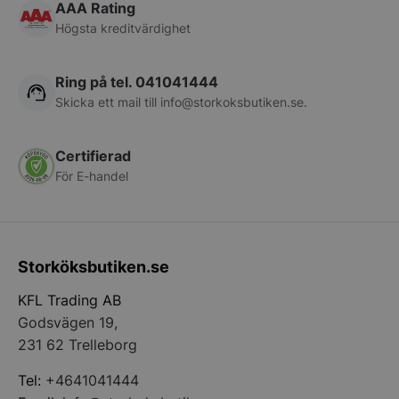
AAA Rating
Högsta kreditvärdighet
Ring på tel. 041041444
Skicka ett mail till
info@storkoksbutiken.se
.
Certifierad
För E-handel
pys_start_session
.storkoksbutiken
Storköksbutiken.se
KFL Trading AB
Godsvägen 19,
231 62 Trelleborg
__lc_cid
On Direct Busin
Tel:
+4641041444
Services Limite