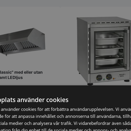
lassic" med eller utan
amt LEDljus
Konvektionsugn, turbofläkt, 37
plats använder cookies
bredd, Roller Grill
använder cookies för att förbättra användarupplevelsen. Vi anv
de för att anpassa innehållet och annonserna till användarna, till
ciala medier och analysera vår trafik. Vi vidarebefordrar även såda
tion från din enhet till de sociala medier och annons- och analy