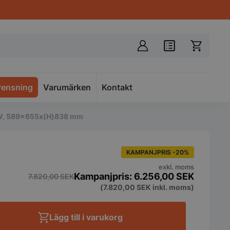
rensning
Varumärken
Spacer
Kontakt
111W, 589x655x(H)838 mm
KAMPANJPRIS -20%
exkl. moms
6.256,00
SEK
7.820,00
SEK
(
7.820,00
SEK
inkl. moms)
Lägg till i varukorg