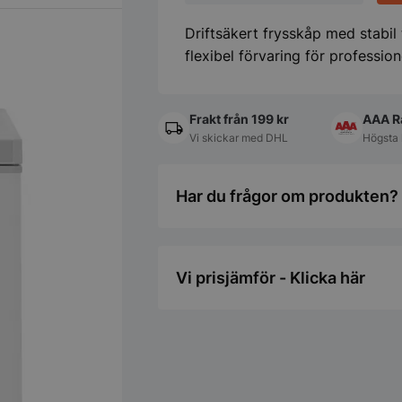
240V/111W,
589x655x(H)838
Driftsäkert frysskåp med stabil
mm
mängd
flexibel förvaring för profession
Frakt från 199 kr
AAA R
Vi skickar med DHL
Högsta 
Har du frågor om produkten? 
Vi prisjämför - Klicka här