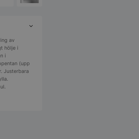
ring av
 hölje i
n i
lopentan (upp
r. Justerbara
lla.
ul.