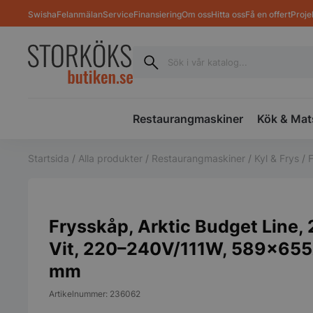
Swisha
Felanmälan
Service
Finansiering
Om oss
Hitta oss
Få en offert
Proje
Restaurangmaskiner
Kök & Mat
Startsida
/
Alla produkter
/
Restaurangmaskiner
/
Kyl & Frys
/
Frysskåp, Arktic Budget Line, 
Vit, 220–240V/111W, 589x65
mm
Artikelnummer: 236062