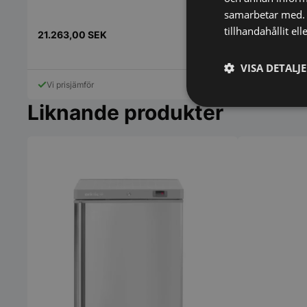
samarbetar med. 
tillhandahållit el
21.263,00
SEK
11.400,00
S
VISA DETALJ
Vi prisjämför
Vi prisjämför
Liknande produkter
Strikt
nödvändigt
Strikt nödvändiga ka
användas ordentligt 
Namn
VISITOR_PRIVACY_