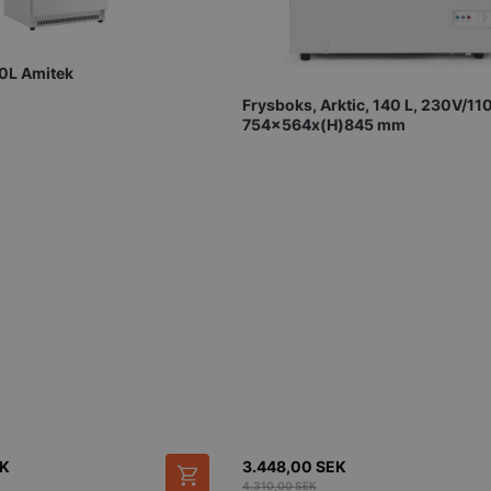
4 veckor
sekretessval f
med webbplats
uppgifter om
samtycke om 
sekretesspoli
Frysskåp 360L Amitek
inställningar, 
att deras pref
Frysboks, Arktic, 140 L, 230V/11
framtida sess
754x564x(H)845 mm
.storkoksbutiken.se
59
Denna cookie 
Google Privacy Policy
minuter
begränsa hur
54
användare kan
sekunder
serverfunktio
tidsperiod, som
förbättra web
och förhindra
tjänster.
nt
2
Denna cookie
CookieScript
månader
Cookie-Script
storkoksbutiken.se
4 veckor
komma ihåg p
besökarens co
nödvändigt at
cookiebanner 
Session
Cookie gener
PHP.net
applikationer
storkoksbutiken.se
språket. Detta
identifierare
underhålla var
K
3.448,00
SEK
användarsessi
4.310,00
SEK
normalt ett s