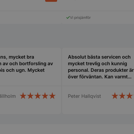
genererat nu
används kan v
webbplatsen,
exempel är at
Vi prisjämför
inloggad stat
mellan sidorn
.storkoksbutiken.se
Session
Denna cookie 
upprätthålla 
session tills
navigerar ge
till att alla va
kommer ihåg fr
ns, mycket bra
Absolut bästa servicen och
1 år 1
Nödvändigt fö
on av och bortforsling av
mycket trevlig och kunnig
On Direct Business
månad
hos webbplat
Services Limited
is och ugn. Mycket
personal. Deras produkter är 
chattboxfunkt
.accounts.livechatinc.com
över förväntan. Kan varmt
1 år 1
Nödvändigt fö
On Direct Business
rekommenderas!
månad
hos webbplat
Services Limited
chattboxfunkt
.accounts.livechatinc.com
Billholm
Peter Hallqvist
ession_[abcdef0123456789]
storkoksbutiken.se
2 dagar
Används för at
användare på
_hash
Session
Hjälper WooC
Automattic Inc.
när vagnens i
storkoksbutiken.se
ändras.
s_in_cart
Session
Hjälper WooC
Automattic Inc.
när vagnens i
storkoksbutiken.se