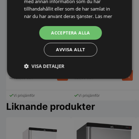
med annan information som du har
tillhandahållit eller som de har samlat in
när du har använt deras tjänster.
Läs mer
Kylskåp 650L Amitek
Trådhylla GN 2/1 till Amitek
ACCEPTERA ALLA
AK654 skåp
AVVISA ALLT
VISA DETALJER
12.998,00
239,00
SEK
SEK
18.700,00
SEK
320,00
SEK
Strikt
Prestanda
Inriktning
nödvändigt
Vi prisjämför
Vi prisjämför
Liknande produkter
Funktioner
Oklassificerade