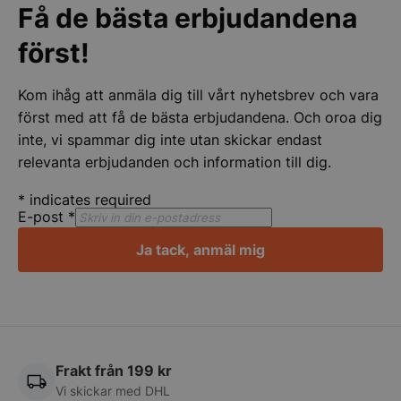
Få de bästa erbjudandena
först!
Kom ihåg att anmäla dig till vårt nyhetsbrev och vara
först med att få de bästa erbjudandena. Och oroa dig
inte, vi spammar dig inte utan skickar endast
relevanta erbjudanden och information till dig.
*
indicates required
E-post
*
pys_start_session
.storkoksbutiken
Ja tack, anmäl mig
Frakt från 199 kr
Vi skickar med DHL
__lc_cid
On Direct Busin