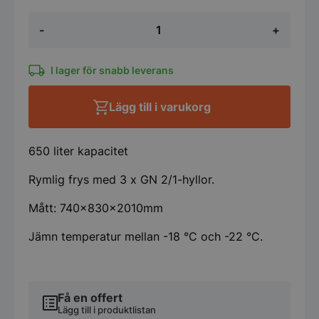
Frysskåp
-
+
650L
Amitek
mängd
I lager för snabb leverans
Lägg till i varukorg
650 liter kapacitet
Rymlig frys med 3 x GN 2/1-hyllor.
Mått: 740x830x2010mm
Jämn temperatur mellan -18 °C och -22 °C.
Få en offert
Lägg till i produktlistan