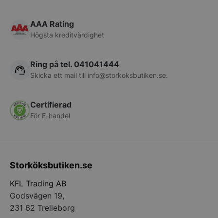
Services Limite
.accounts.livech
AAA Rating
__lc_cst
On Direct Busin
Högsta kreditvärdighet
Services Limite
.accounts.livech
Ring på tel. 041041444
wp_woocommerce_session_[abcdef0123456789]
storkoksbutiken
{32}
Skicka ett mail till
info@storkoksbutiken.se
.
woocommerce_cart_hash
Automattic Inc
Certifierad
storkoksbutiken
För E-handel
woocommerce_items_in_cart
Automattic Inc
storkoksbutiken
Storköksbutiken.se
KFL Trading AB
woocommerce_recently_viewed
Automattic Inc
storkoksbutiken
Godsvägen 19,
231 62 Trelleborg