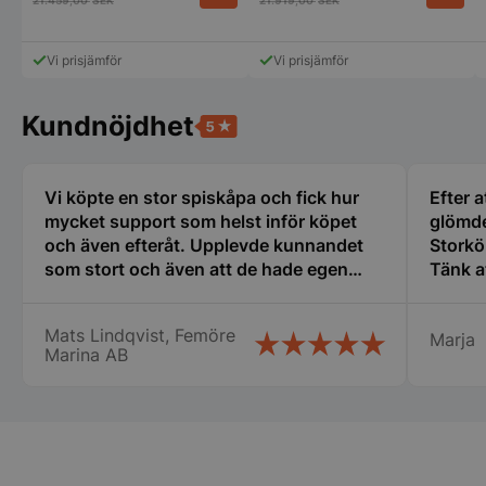
pys_session_limit
.storkoksbutiken
Google
Privacy Policy
Vi prisjämför
Vi prisjämför
Kundnöjdhet
Vi köpte en stor spiskåpa och fick hur
Efter a
mycket support som helst inför köpet
glömde
och även efteråt. Upplevde kunnandet
Storkö
CookieScriptConsent
CookieScript
som stort och även att de hade egen
Tänk a
storkoksbutiken
erfarenhet av restaurangbranschen som
den gäl
var till stor hjälp för mig som är relativt
servic
Mats Lindqvist, Femöre
Marja
ny i detta. Tänker att detta företag får bli
bemöta
Marina AB
min nya huvudleverantör framöver när
centru
det blir dags för nya inköp! Mats
Rekomm
Lindqvist Femöre Marina AB
PHPSESSID
PHP.net
storkoksbutiken