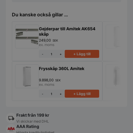
Du kanske också gillar …
Gejderpar till Amitek AK654
K
skåp
249,00
7
SEK
ex. moms
e
+ Lägg till
-
+
Frysskåp 360L Amitek
K
9.898,00
1
SEK
ex. moms
e
+ Lägg till
-
+
Frakt från 199 kr
Vi skickar med DHL
AAA Rating
Högsta kreditvärdighet