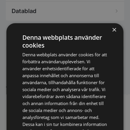
Datablad
×
Denna webbplats använder
Har du frågor om produkten? Klicka här
cookies
Denna webbplats använder cookies för att
Vi prisjämför - Klicka här
förbättra användarupplevelsen. Vi
använder enhetsidentifierade för att
anpassa innehållet och annonserna till
Andra köpte även
användarna, tillhandahålla funktioner för
sociala medier och analysera vår trafik. Vi
vidarebefordrar även sådana identifierare
och annan information från din enhet till
de sociala medier och annons- och
analysföretag som vi samarbetar med.
Dessa kan i sin tur kombinera information