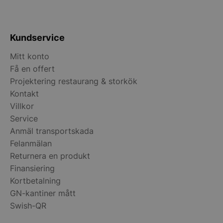
__lc_cst
On Direct Busin
Services Limite
.accounts.livech
Kundservice
wp_woocommerce_session_[abcdef0123456789]
storkoksbutiken
{32}
Mitt konto
Få en offert
woocommerce_cart_hash
Automattic Inc
Projektering restaurang & storkök
storkoksbutiken
Kontakt
Villkor
Service
woocommerce_items_in_cart
Automattic Inc
storkoksbutiken
Anmäl transportskada
Felanmälan
Returnera en produkt
woocommerce_recently_viewed
Automattic Inc
Finansiering
storkoksbutiken
Kortbetalning
GN-kantiner mått
Swish-QR
Namn
Levera
Leverantör
/