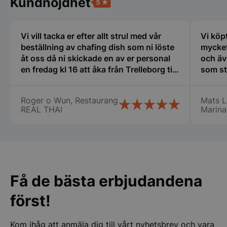
Kundnöjdhet
De
Funktioner
Oklassificerade
olika
alterna
Strikt nödvändiga kakor tillåter
kan
kärnwebbplatsfunktioner som användarinloggning
Vi vill tacka er efter allt strul med vår
Vi köp
väljas
och kontohantering. Webbplatsen kan inte
beställning av chafing dish som ni löste
mycket
användas ordentligt utan strikt nödvändiga cookies.
på
åt oss då ni skickade en av er personal
och äv
produk
Namn
Leverantör
/
Do
en fredag kl 16 att åka från Trelleborg till
som st
oss i Nyköping som jag inte tror att
erfare
VISITOR_PRIVACY_METADATA
YouTube
.youtube.com
många företag gör stor eloge för det så
var til
Roger o Wun, Restaurang
Mats L
vi fick våra chafing dish och räddade vår
ny i de
REAL THAI
Marina
stora catering idag lördag. Vi vill
min ny
speciellt tacka Therese, Samt er
det bl
chaufför som jag tyvärr inte kommer
Lindqv
ihåg namnet på. Vi kommer att fortsätta
att handla av er Än en gång stort tack
för er hjälpen
Få de bästa erbjudandena
först!
pys_session_limit
.storkoksbutiken
Google
Privacy Policy
Kom ihåg att anmäla dig till vårt nyhetsbrev och vara