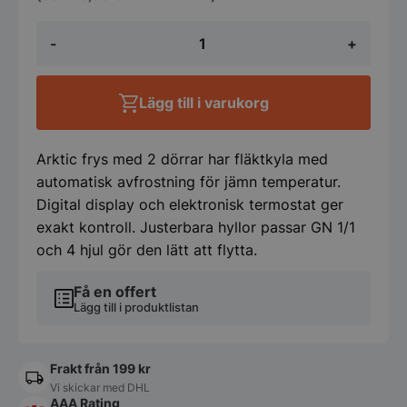
Frys
-
+
med
2
dörrar
900
Lägg till i varukorg
L,
Arktic,
Profi
Line,
Arktic frys med 2 dörrar har fläktkyla med
230V/750W,
automatisk avfrostning för jämn temperatur.
1200x740x(H)1950
Digital display och elektronisk termostat ger
mm
mängd
exakt kontroll. Justerbara hyllor passar GN 1/1
och 4 hjul gör den lätt att flytta.
Få en offert
Lägg till i produktlistan
Frakt från 199 kr
Vi skickar med DHL
AAA Rating