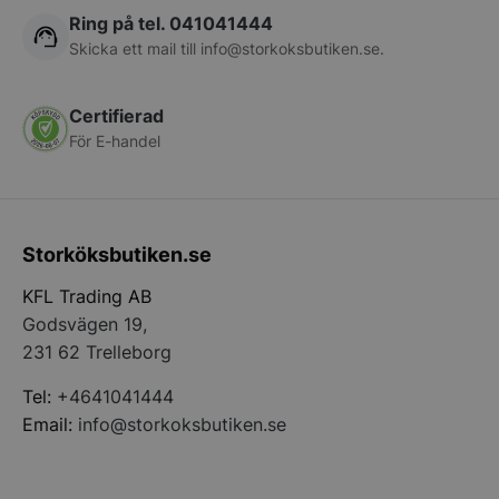
Ring på tel. 041041444
Skicka ett mail till
info@storkoksbutiken.se
.
Certifierad
För E-handel
pys_start_session
.storkoksbutiken
Storköksbutiken.se
KFL Trading AB
Godsvägen 19,
231 62 Trelleborg
Tel:
+4641041444
Email:
info@storkoksbutiken.se
__lc_cid
On Direct Busin
Services Limite
.accounts.livech