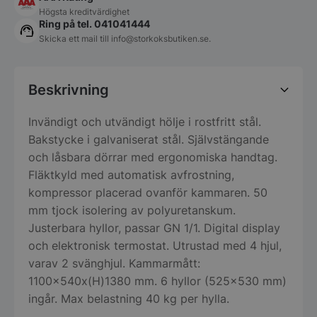
Högsta kreditvärdighet
Ring på tel. 041041444
Skicka ett mail till
info@storkoksbutiken.se
.
Beskrivning
Invändigt och utvändigt hölje i rostfritt stål.
Bakstycke i galvaniserat stål. Självstängande
och låsbara dörrar med ergonomiska handtag.
Fläktkyld med automatisk avfrostning,
kompressor placerad ovanför kammaren. 50
mm tjock isolering av polyuretanskum.
Justerbara hyllor, passar GN 1/1. Digital display
och elektronisk termostat. Utrustad med 4 hjul,
varav 2 svänghjul. Kammarmått:
1100x540x(H)1380 mm. 6 hyllor (525×530 mm)
ingår. Max belastning 40 kg per hylla.