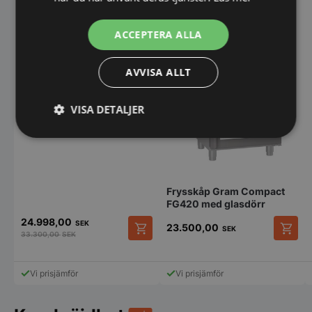
ACCEPTERA ALLA
Frysskåp 700, Everlasting
B Green,
AVVISA ALLT
750x815x2080mm
VISA DETALJER
Strikt
Prestanda
Inriktning
nödvändigt
Frysskåp Gram Compact
FG420 med glasdörr
Funktioner
Oklassificerade
24.998,00
SEK
23.500,00
SEK
33.300,00
SEK
Den
här
produk
Vi prisjämför
Vi prisjämför
har
flera
Strikt nödvändigt
Prestanda
Inriktning
variant