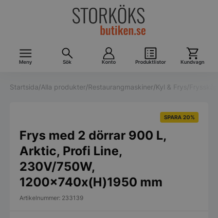
Meny
Sök
Konto
Produktlistor
Kundvagn
Startsida
/
Alla produkter
/
Restaurangmaskiner
/
Kyl & Frys
/
Frysskå
SPARA 20%
Frys med 2 dörrar 900 L,
Arktic, Profi Line,
230V/750W,
1200x740x(H)1950 mm
Artikelnummer: 233139