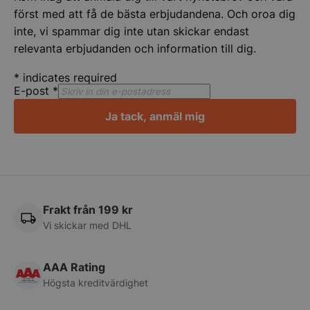
först med att få de bästa erbjudandena. Och oroa dig
inte, vi spammar dig inte utan skickar endast
relevanta erbjudanden och information till dig.
*
indicates required
E-post
*
Ja tack, anmäl mig
CookieScriptConsent
CookieScript
storkoksbutiken
Frakt från 199 kr
Vi skickar med DHL
PHPSESSID
PHP.net
storkoksbutiken
AAA Rating
Högsta kreditvärdighet