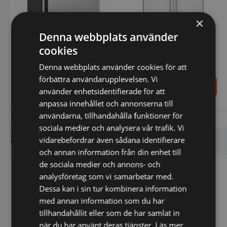
×
Denna webbplats använder
Rostfritt kylskåp - 125L
Kylskåp med 2 dörrar 900
cookies
L, Arktic, Profi Line,
230V/450W,
Denna webbplats använder cookies för att
1200x740x(H)1950 mm
förbättra användarupplevelsen. Vi
10.229,25
21.936,00
SEK
SEK
använder enhetsidentifierade för att
13.639,00
SEK
27.420,00
SEK
anpassa innehållet och annonserna till
användarna, tillhandahålla funktioner för
Vi prisjämför
Vi prisjämför
sociala medier och analysera vår trafik. Vi
Liknande produkter
vidarebefordrar även sådana identifierare
och annan information från din enhet till
de sociala medier och annons- och
analysföretag som vi samarbetar med.
Dessa kan i sin tur kombinera information
med annan information som du har
tillhandahållit eller som de har samlat in
när du har använt deras tjänster.
Läs mer