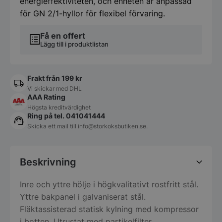
energieffektiviteten, och enheten är anpassad
x
2100
för GN 2/1-hyllor för flexibel förvaring.
mm
mängd
Få en offert
Lägg till i produktlistan
Frakt från 199 kr
Vi skickar med DHL
AAA Rating
Högsta kreditvärdighet
Ring på tel. 041041444
Skicka ett mail till
info@storkoksbutiken.se
.
Beskrivning
Inre och yttre hölje i högkvalitativt rostfritt stål.
Yttre bakpanel i galvaniserat stål.
Fläktassisterad statisk kylning med kompressor
i botten. Utrustat med partikelfilter.