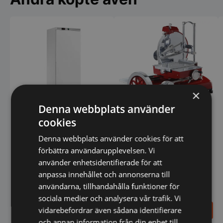
×
Denna webbplats använder
cookies
Slicer 37 cm blad
Kylskåp 360L Amitek
DEKORATIV med vev,
Denna webbplats använder cookies för att
Amitek
förbättra användarupplevelsen. Vi
använder enhetsidentifierade för att
anpassa innehållet och annonserna till
användarna, tillhandahålla funktioner för
sociala medier och analysera vår trafik. Vi
7.898,00
SEK
vidarebefordrar även sådana identifierare
58.395,00
SEK
11.500,00
SEK
och annan information från din enhet till