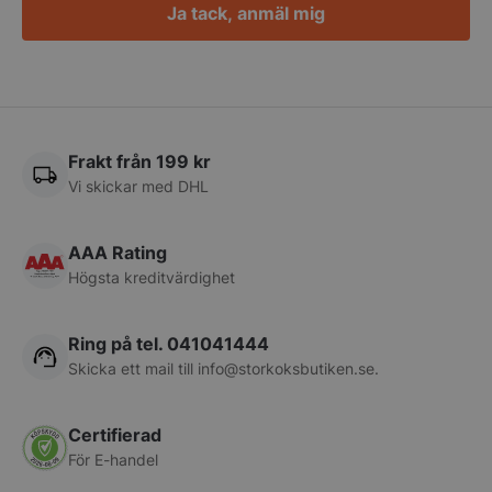
Ja tack, anmäl mig
PHPSESSID
PHP.net
storkoksbutiken
Frakt från 199 kr
Vi skickar med DHL
AAA Rating
Högsta kreditvärdighet
Ring på tel. 041041444
Skicka ett mail till
info@storkoksbutiken.se
.
pys_start_session
.storkoksbutiken
Certifierad
För E-handel