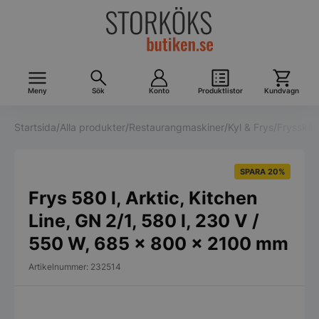
Meny
Sök
Konto
Produktlistor
Kundvagn
Startsida
/
Alla produkter
/
Restaurangmaskiner
/
Kyl & Frys
/
Frysskå
SPARA 20%
Frys 580 l, Arktic, Kitchen
Line, GN 2/1, 580 l, 230 V /
550 W, 685 x 800 x 2100 mm
Artikelnummer: 232514