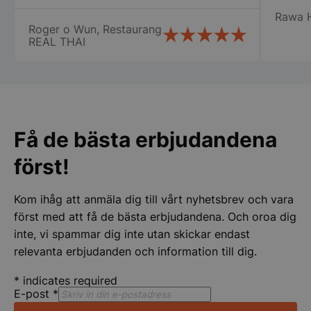
oss i Nyköping som jag inte tror att
Rawa 
många företag gör stor eloge för det så
Roger o Wun, Restaurang
vi fick våra chafing dish och räddade vår
REAL THAI
stora catering idag lördag. Vi vill
speciellt tacka Therese, Samt er
pys_session_limit
.storkoksbutiken
chaufför som jag tyvärr inte kommer
Google
Privacy Policy
ihåg namnet på. Vi kommer att fortsätta
att handla av er Än en gång stort tack
för er hjälpen
Få de bästa erbjudandena
först!
Kom ihåg att anmäla dig till vårt nyhetsbrev och vara
först med att få de bästa erbjudandena. Och oroa dig
CookieScriptConsent
inte, vi spammar dig inte utan skickar endast
CookieScript
storkoksbutiken
relevanta erbjudanden och information till dig.
*
indicates required
E-post
*