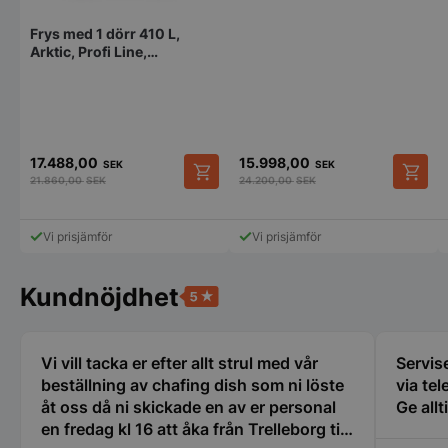
Frys med 1 dörr 410 L,
Arktic, Profi Line,
230V/600W,
600x740x(H)1950 mm
Strikt nödvändigt
Prestanda
Inriktning
Funktioner
Oklassificerade
17.488,00
15.998,00
SEK
SEK
21.860,00
SEK
24.200,00
SEK
Strikt nödvändiga kakor tillåter
kärnwebbplatsfunktioner som användarinloggning
och kontohantering. Webbplatsen kan inte
Vi prisjämför
Vi prisjämför
användas ordentligt utan strikt nödvändiga cookies.
Namn
Leverantör
/
Do
Kundnöjdhet
VISITOR_PRIVACY_METADATA
YouTube
.youtube.com
Vi vill tacka er efter allt strul med vår
Servise
beställning av chafing dish som ni löste
via tel
åt oss då ni skickade en av er personal
Ge allt
en fredag kl 16 att åka från Trelleborg till