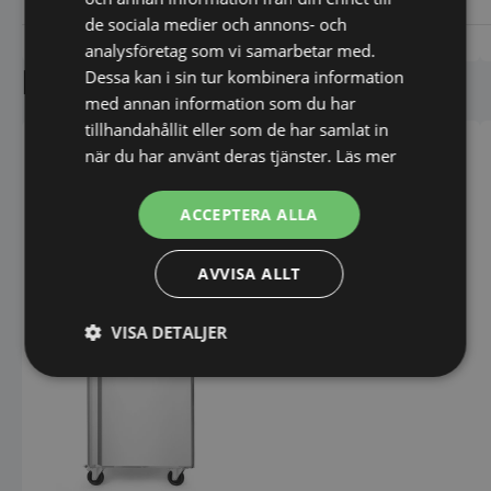
de sociala medier och annons- och
Vi prisjämför
Vi prisjämför
analysföretag som vi samarbetar med.
Liknande produkter
Dessa kan i sin tur kombinera information
med annan information som du har
tillhandahållit eller som de har samlat in
när du har använt deras tjänster.
Läs mer
ACCEPTERA ALLA
AVVISA ALLT
VISA DETALJER
Frysskåp 650L Amitek
Strikt
Prestanda
Inriktning
nödvändigt
Funktioner
Oklassificerade