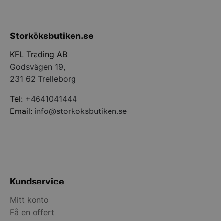
Storköksbutiken.se
__lc_cid
On Direct Busin
Services Limite
KFL Trading AB
.accounts.livech
Godsvägen 19,
__lc_cst
On Direct Busin
231 62 Trelleborg
Services Limite
.accounts.livech
Tel:
+4641041444
Email:
info@storkoksbutiken.se
wp_woocommerce_session_[abcdef0123456789]
storkoksbutiken
{32}
woocommerce_cart_hash
Automattic Inc
storkoksbutiken
Kundservice
woocommerce_items_in_cart
Automattic Inc
storkoksbutiken
Mitt konto
Få en offert