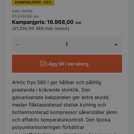
KAMPANJPRIS -20%
exkl. moms
21.210,00
SEK
16.968,00
SEK
(
21.210,00
SEK
inkl. moms)
Frys
-
+
580
l,
Arktic,
Kitchen
Lägg till i varukorg
Line,
GN
2/1,
580
Arktic frys 580 l ger hållbar och pålitlig
l,
prestanda i krävande storkök. Den
230
galvaniserade bakpanelen ger extra skydd,
V
/
medan fläktassisterad statisk kylning och
550
bottenmonterad kompressor säkerställer jämn
W,
och effektiv temperaturkontroll. Den tjocka
685
x
polyuretanisoleringen förbättrar
800