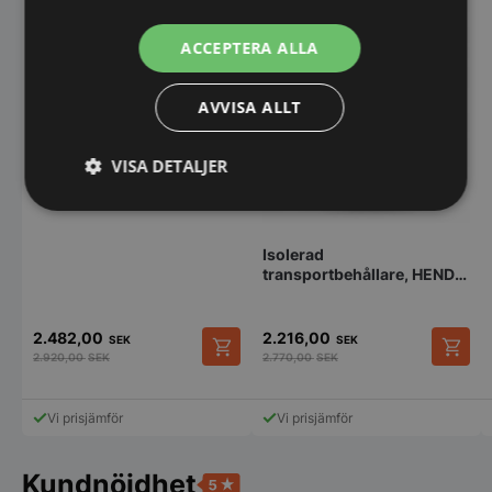
ACCEPTERA ALLA
AVVISA ALLT
VISA DETALJER
Termobox för catering- GN
1/1 200 toppmatad PE
Strikt
Prestanda
Inriktning
nödvändigt
Isolerad
transportbehållare, HENDI
Profi Line, 50L,
Ø480x(H)380 mm
Funktioner
Oklassificerade
2.482,00
2.216,00
SEK
SEK
2.920,00
SEK
2.770,00
SEK
Vi prisjämför
Vi prisjämför
Strikt nödvändigt
Prestanda
Inriktning
Kundnöjdhet