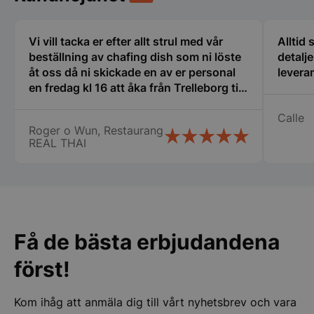
Funktioner
Oklassificerade
Strikt nödvändiga kakor tillåter
Vi vill tacka er efter allt strul med vår
Alltid
kärnwebbplatsfunktioner som användarinloggning
och kontohantering. Webbplatsen kan inte
beställning av chafing dish som ni löste
detalj
användas ordentligt utan strikt nödvändiga cookies.
åt oss då ni skickade en av er personal
leveran
en fredag kl 16 att åka från Trelleborg till
Namn
Leverantör
/
Do
oss i Nyköping som jag inte tror att
VISITOR_PRIVACY_METADATA
YouTube
Calle
många företag gör stor eloge för det så
.youtube.com
Roger o Wun, Restaurang
vi fick våra chafing dish och räddade vår
REAL THAI
stora catering idag lördag. Vi vill
speciellt tacka Therese, Samt er
chaufför som jag tyvärr inte kommer
ihåg namnet på. Vi kommer att fortsätta
att handla av er Än en gång stort tack
för er hjälpen
Få de bästa erbjudandena
först!
pys_session_limit
.storkoksbutiken
Google
Privacy Policy
Kom ihåg att anmäla dig till vårt nyhetsbrev och vara