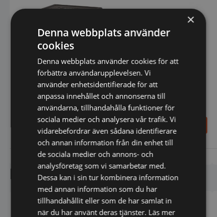
×
Denna webbplats använder
cookies
Denna webbplats använder cookies för att
förbättra användarupplevelsen. Vi
Thermobox Cambro GoBox
Bordsnummer-skylt
EPP140 - 26L
använder enhetsidentifierade för att
nummer 25-36 Hendi
anpassa innehållet och annonserna till
användarna, tillhandahålla funktioner för
sociala medier och analysera vår trafik. Vi
419,00
SEK
216,00
SEK
vidarebefordrar även sådana identifierare
517,00
SEK
och annan information från din enhet till
de sociala medier och annons- och
Vi prisjämför
Vi prisjämför
analysföretag som vi samarbetar med.
Liknande produkter
Dessa kan i sin tur kombinera information
med annan information som du har
tillhandahållit eller som de har samlat in
när du har använt deras tjänster.
Läs mer