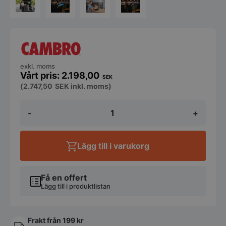
exkl. moms
2.198,00
SEK
(
2.747,50
SEK
inkl. moms)
Frontmatad
-
+
Thermobox
Cambro
GoBox
EPP400
Lägg till i varukorg
-
86L
mängd
Få en offert
Lägg till i produktlistan
Frakt från 199 kr