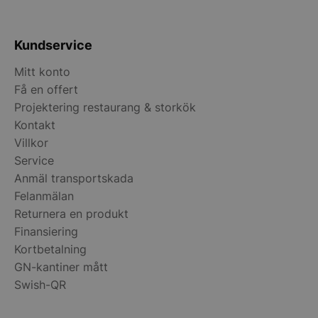
__lc_cst
On Direct Busin
Services Limite
.accounts.livech
Kundservice
wp_woocommerce_session_[abcdef0123456789]
storkoksbutiken
{32}
Mitt konto
Få en offert
woocommerce_cart_hash
Automattic Inc
Projektering restaurang & storkök
storkoksbutiken
Kontakt
Villkor
Service
woocommerce_items_in_cart
Automattic Inc
storkoksbutiken
Anmäl transportskada
Felanmälan
Returnera en produkt
woocommerce_recently_viewed
Automattic Inc
Finansiering
storkoksbutiken
Kortbetalning
GN-kantiner mått
Swish-QR
Namn
Levera
Leverantör
/
Namn
Utgång
Beskrivni