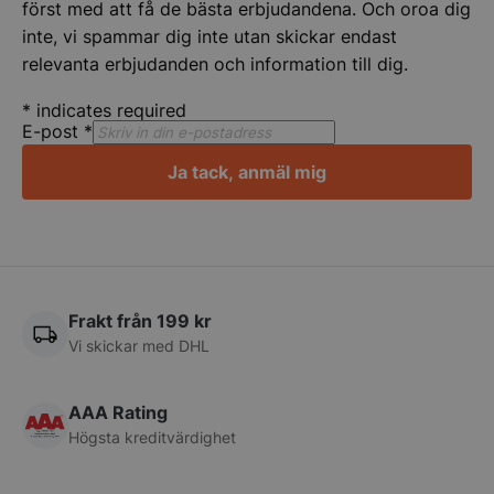
först med att få de bästa erbjudandena. Och oroa dig
inte, vi spammar dig inte utan skickar endast
relevanta erbjudanden och information till dig.
*
indicates required
E-post
*
Ja tack, anmäl mig
CookieScriptConsent
CookieScript
storkoksbutiken
Frakt från 199 kr
Vi skickar med DHL
PHPSESSID
PHP.net
storkoksbutiken
AAA Rating
Högsta kreditvärdighet