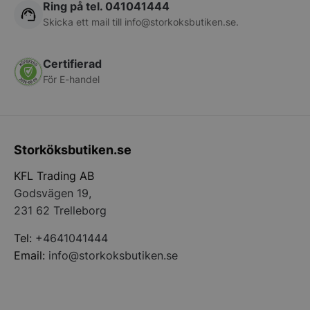
Ring på tel. 041041444
Skicka ett mail till
info@storkoksbutiken.se
.
Certifierad
För E-handel
pys_start_session
.storkoksbutiken
Storköksbutiken.se
KFL Trading AB
Godsvägen 19,
231 62 Trelleborg
Tel:
+4641041444
Email:
info@storkoksbutiken.se
__lc_cid
On Direct Busin
Services Limite
.accounts.livech