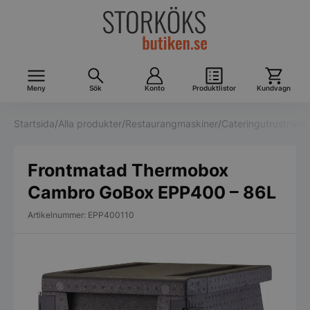
Meny
Sök
Konto
Produktlistor
Kundvagn
Startsida
/
Alla produkter
/
Restaurangmaskiner
/
Cateringutrustning
/
Frontmatad Thermobox
Cambro GoBox EPP400 – 86L
Artikelnummer: EPP400110