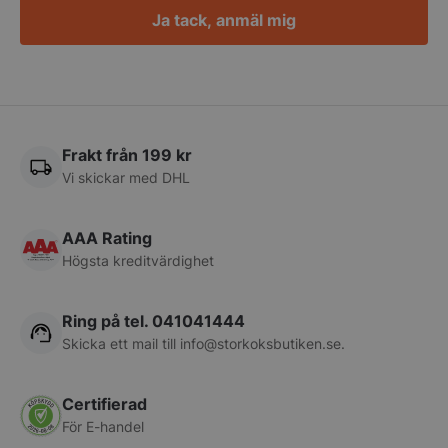
Ja tack, anmäl mig
pys_session_limit
.storkoksbutiken
Google
Privacy Policy
Frakt från 199 kr
Vi skickar med DHL
AAA Rating
Högsta kreditvärdighet
Ring på tel. 041041444
CookieScriptConsent
CookieScript
Skicka ett mail till
info@storkoksbutiken.se
.
storkoksbutiken
Certifierad
För E-handel