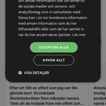
och annan information från din enhet till
de sociala medier och annons- och
Cocktailvagn Arianna Bar
Serveringsvagn "Tea"
analysföretag som vi samarbetar med.
Dessa kan i sin tur kombinera information
med annan information som du har
tillhandahållit eller som de har samlat in
när du har använt deras tjänster.
Läs mer
28.298,00
29.798,00
SEK
SEK
ACCEPTERA ALLA
Vi prisjämför
Vi prisjämför
AVVISA ALLT
Kundnöjdhet
VISA DETALJER
Strikt
Prestanda
Inriktning
nödvändigt
Efter att fått en offert som jag sen lite
Absolu
glömde bort. Kontaktade
trevli
Storköksbutiken flera månader senare.
produk
Tänk att de trollade fram min offert och
varmt
Funktioner
Oklassificerade