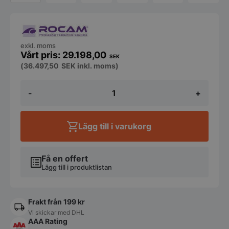
exkl. moms
29.198,00
SEK
(
36.497,50
SEK
inkl. moms)
Flamberingsvagn
-
+
mängd
Lägg till i varukorg
Få en offert
Lägg till i produktlistan
Frakt från 199 kr
Vi skickar med DHL
AAA Rating