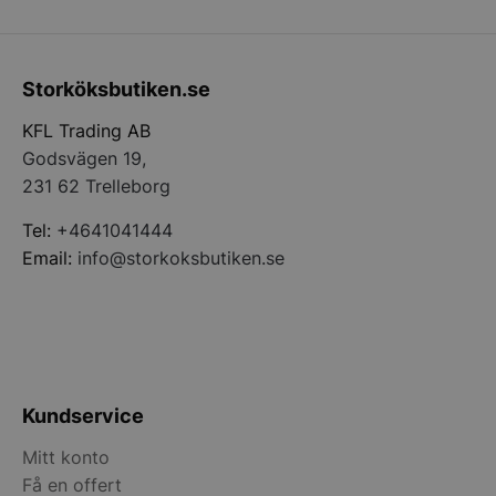
PHPSESSID
PHP.net
storkoksbutiken
Storköksbutiken.se
KFL Trading AB
Godsvägen 19,
231 62 Trelleborg
Tel:
+4641041444
Email:
info@storkoksbutiken.se
pys_start_session
.storkoksbutiken
Kundservice
Mitt konto
Få en offert