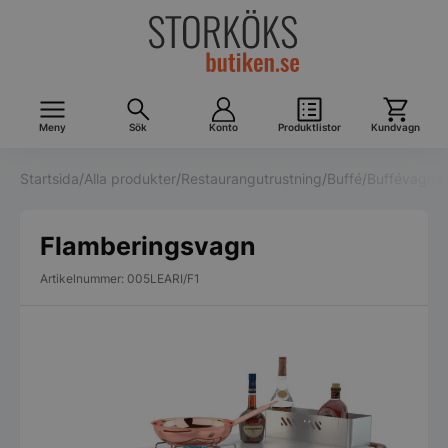
Meny
Sök
Konto
Produktlistor
Kundvagn
Startsida
/
Alla produkter
/
Restaurangutrustning
/
Buffé
/
Buffévagnar
Flamberingsvagn
Artikelnummer: 005LEARI/F1