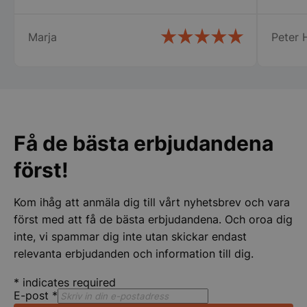
den gällde fortfarande. Det kallar jag
service. Snabb leverans och ett trevligt
Marja
Peter H
bemötande. Man lägger kunden i
centrum och inget är omöjligt.
Rekommenderar varmt detta företag.
Strikt nödvändigt
Prestanda
Inriktning
Funktioner
Oklassificerade
Få de bästa erbjudandena
Strikt nödvändiga kakor tillåter
kärnwebbplatsfunktioner som användarinloggning
och kontohantering. Webbplatsen kan inte
först!
användas ordentligt utan strikt nödvändiga cookies.
Namn
Leverantör
/
Do
Kom ihåg att anmäla dig till vårt nyhetsbrev och vara
VISITOR_PRIVACY_METADATA
YouTube
först med att få de bästa erbjudandena. Och oroa dig
.youtube.com
inte, vi spammar dig inte utan skickar endast
relevanta erbjudanden och information till dig.
*
indicates required
E-post
*