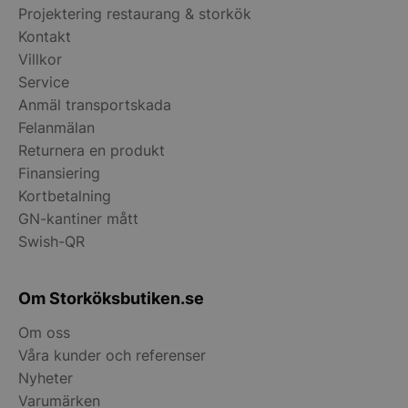
Projektering restaurang & storkök
Kontakt
Villkor
Service
__lc_cid
On Direct Busin
Services Limite
Anmäl transportskada
.accounts.livech
Felanmälan
__lc_cst
On Direct Busin
Returnera en produkt
Services Limite
Finansiering
.accounts.livech
Kortbetalning
wp_woocommerce_session_[abcdef0123456789]
storkoksbutiken
GN-kantiner mått
{32}
Swish-QR
woocommerce_cart_hash
Automattic Inc
storkoksbutiken
Om Storköksbutiken.se
Om oss
woocommerce_items_in_cart
Våra kunder och referenser
Automattic Inc
storkoksbutiken
Nyheter
Varumärken