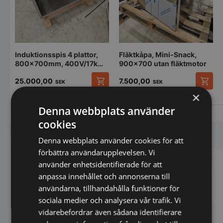
Induktionsspis 4 plattor,
Fläktkåpa, Mini-Snack,
800x700mm, 400V/17kW
900x700 utan fläktmotor
begagnad
25.000,00
7.500,00
SEK
SEK
×
Denna webbplats använder
Vi prisjämför
Vi prisjämför
cookies
Liknande produkter
Denna webbplats använder cookies för att
förbättra användarupplevelsen. Vi
använder enhetsidentifierade för att
anpassa innehållet och annonserna till
användarna, tillhandahålla funktioner för
sociala medier och analysera vår trafik. Vi
vidarebefordrar även sådana identifierare