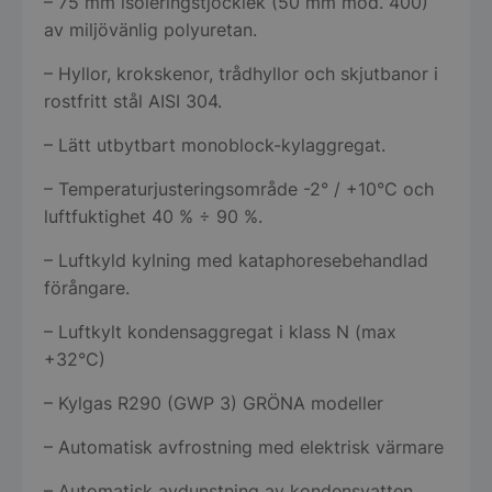
– 75 mm isoleringstjocklek (50 mm mod. 400)
av miljövänlig polyuretan.
– Hyllor, krokskenor, trådhyllor och skjutbanor i
rostfritt stål AISI 304.
– Lätt utbytbart monoblock-kylaggregat.
– Temperaturjusteringsområde -2° / +10°C och
luftfuktighet 40 % ÷ 90 %.
– Luftkyld kylning med kataphoresebehandlad
förångare.
– Luftkylt kondensaggregat i klass N (max
+32°C)
– Kylgas R290 (GWP 3) GRÖNA modeller
– Automatisk avfrostning med elektrisk värmare
– Automatisk avdunstning av kondensvatten