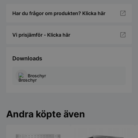
Funktioner
Oklassificerade
Har du frågor om produkten? Klicka här
Vi prisjämför - Klicka här
Strikt nödvändigt
Prestanda
Inriktning
Funktioner
Oklassificerade
Downloads
Strikt nödvändiga kakor tillåter
kärnwebbplatsfunktioner som användarinloggning
Broschyr
och kontohantering. Webbplatsen kan inte
användas ordentligt utan strikt nödvändiga cookies.
Namn
Leverantör
/
Do
VISITOR_PRIVACY_METADATA
YouTube
.youtube.com
Andra köpte även