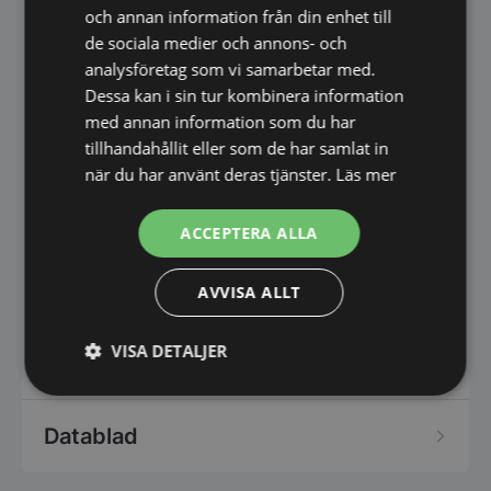
och annan information från din enhet till
av rostfritt stål.
de sociala medier och annons- och
– Wi-Fi-anslutningsmodul för
analysföretag som vi samarbetar med.
övervakningssystem
Dessa kan i sin tur kombinera information
med annan information som du har
TILLBEHÖR PÅ BEGÄRAN
tillhandahållit eller som de har samlat in
när du har använt deras tjänster.
Läs mer
– Produkttemperatur stiftsond
– Bärbart Ph-mätinstrument
ACCEPTERA ALLA
– Hjul
AVVISA ALLT
– Sockel för att täcka fötterna (inte tillgänglig
med hjul).
VISA DETALJER
Strikt
Prestanda
Inriktning
nödvändigt
Datablad