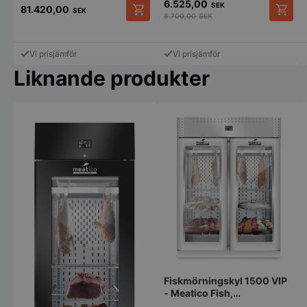
6.525,00
SEK
81.420,00
SEK
8.700,00
SEK
PHPSESSID
PHP.net
Vi prisjämför
Vi prisjämför
storkoksbutiken
Liknande produkter
pys_start_session
.storkoksbutiken
Fiskmörningskyl 1500 VIP
- Meatico Fish,
1500x850x2080mm