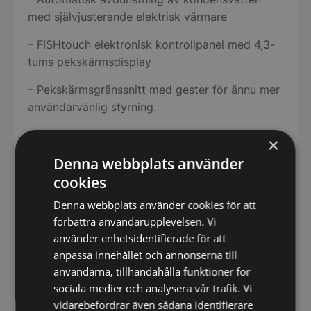
med självjusterande elektrisk värmare
– FISHtouch elektronisk kontrollpanel med 4,3-
tums pekskärmsdisplay
– Pekskärmsgränssnitt med gester för ännu mer
användarvänlig styrning.
– Steriliserande UVC-LED-lampa som
×
standardutrustning.
Denna webbplats använder
– Invändig belysning med LED K4000
cookies
(glasdörrsmodeller).
Denna webbplats använder cookies för att
förbättra användarupplevelsen. Vi
– Nyckellås
använder enhetsidentifierade för att
– Självstängande dörrar med stopp vid 105°.
anpassa innehållet och annonserna till
användarna, tillhandahålla funktioner för
– Lätt utbytbara magnetiska packningar
sociala medier och analysera vår trafik. Vi
vidarebefordrar även sådana identifierare
– Justerbara i höjdled (130-200 mm) med fötter