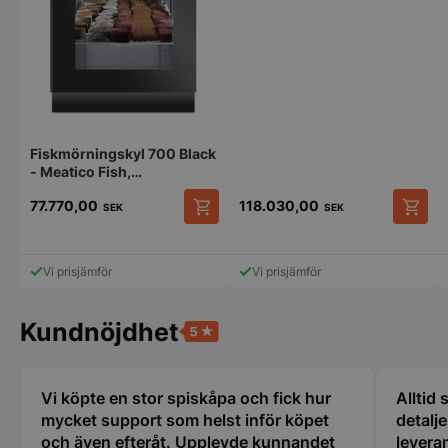
__lc_cid
On Direct Busin
Services Limite
.accounts.livech
Fiskmörningskyl 700 Black
- Meatico Fish,
__lc_cst
On Direct Busin
750x850x2080mm
Services Limite
.accounts.livech
77.770,00
118.030,00
SEK
SEK
wp_woocommerce_session_[abcdef0123456789]
storkoksbutiken
{32}
Vi prisjämför
Vi prisjämför
woocommerce_cart_hash
Automattic Inc
Kundnöjdhet
storkoksbutiken
Vi köpte en stor spiskåpa och fick hur
Alltid
woocommerce_items_in_cart
Automattic Inc
storkoksbutiken
mycket support som helst inför köpet
detalj
och även efteråt. Upplevde kunnandet
leveran