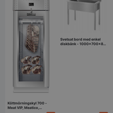
pys_session_limit
.storkoksbutiken
Google
Privacy Policy
Svetsat bord med enkel
diskbänk - 1000x700x850
mm
CookieScriptConsent
CookieScript
storkoksbutiken
Köttmörningskyl 700 -
Meat VIP, Meatico,
750x850x2080mm