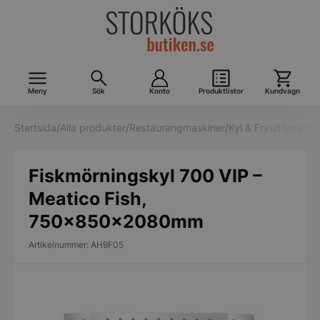
Meny
Sök
Konto
Produktlistor
Kundvagn
Startsida
/
Alla produkter
/
Restaurangmaskiner
/
Kyl & Frys
/
Hängmör
Fiskmörningskyl 700 VIP –
Meatico Fish,
750x850x2080mm
Artikelnummer: AH9F05