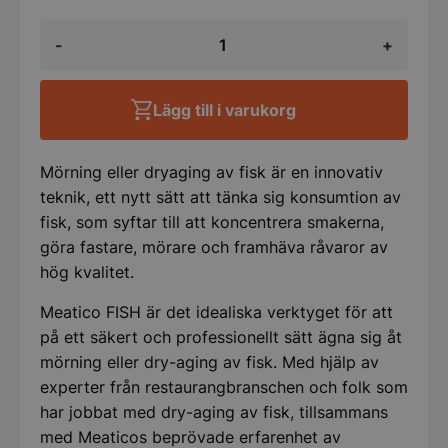
Fiskmörningskyl
-
+
700
VIP
-
Meatico
Lägg till i varukorg
Fish,
750x850x2080mm
mängd
Mörning eller dryaging av fisk är en innovativ
teknik, ett nytt sätt att tänka sig konsumtion av
fisk, som syftar till att koncentrera smakerna,
göra fastare, mörare och framhäva råvaror av
hög kvalitet.
Meatico FISH är det idealiska verktyget för att
på ett säkert och professionellt sätt ägna sig åt
mörning eller dry-aging av fisk. Med hjälp av
experter från restaurangbranschen och folk som
har jobbat med dry-aging av fisk, tillsammans
med Meaticos beprövade erfarenhet av