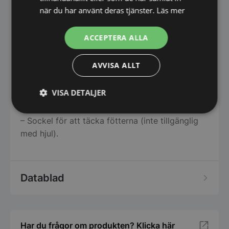
– Wi-Fi-anslutningsmodul för
när du har använt deras tjänster.
Läs mer
övervakningssystem
ACCEPTERA ALLA
TILLBEHÖR PÅ BEGÄRAN
– Produkttemperatur stiftsond
AVVISA ALLT
– Bärbart Ph-mätinstrument
VISA DETALJER
– Hjul
Strikt
Prestanda
Inriktning
– Sockel för att täcka fötterna (inte tillgänglig
nödvändigt
med hjul).
Funktioner
Oklassificerade
Datablad
Har du frågor om produkten? Klicka här