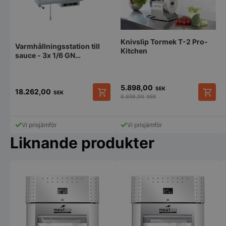
Privacy Policy
Knivslip Tormek T-2 Pro-
Varmhållningsstation till
Kitchen
sauce - 3x 1/6 GN
(bainmarie) - drop-in
5.898,00
SEK
18.262,00
SEK
6.859,00
SEK
CookieScriptConsent
CookieScript
storkoksbutiken
Vi prisjämför
Vi prisjämför
Liknande produkter
PHPSESSID
PHP.net
storkoksbutiken