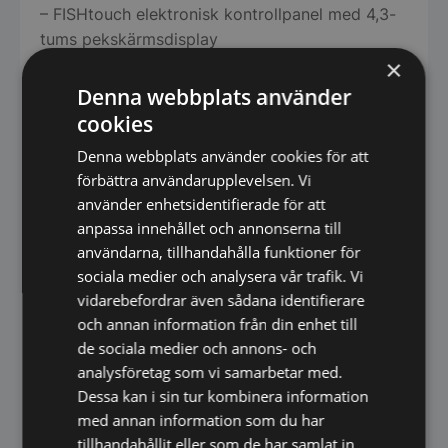
– FISHtouch elektronisk kontrollpanel med 4,3-
tums pekskärmsdisplay
×
– Pekskärmsgränssnitt med gester för ännu mer
Denna webbplats använder
användarvänlig styrning.
cookies
– Steriliserande UVC-LED-lampa som
Denna webbplats använder cookies för att
standardutrustning.
förbättra användarupplevelsen. Vi
använder enhetsidentifierade för att
– Invändig belysning med LED K4000
anpassa innehållet och annonserna till
(glasdörrsmodeller).
användarna, tillhandahålla funktioner för
– Nyckellås
sociala medier och analysera vår trafik. Vi
vidarebefordrar även sådana identifierare
– Självstängande dörrar med stopp vid 105°.
och annan information från din enhet till
de sociala medier och annons- och
– Lätt utbytbara magnetiska packningar
analysföretag som vi samarbetar med.
– Justerbara i höjdled (130-200 mm) med fötter
Dessa kan i sin tur kombinera information
av rostfritt stål.
med annan information som du har
tillhandahållit eller som de har samlat in