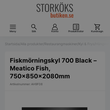
Meny
Sök
Konto
Produktlistor
Kundvagn
Startsida
/
Alla produkter
/
Restaurangmaskiner
/
Kyl & Frys
/
Hängmör
Fiskmörningskyl 700 Black –
Meatico Fish,
750x850x2080mm
Artikelnummer: AH9F08