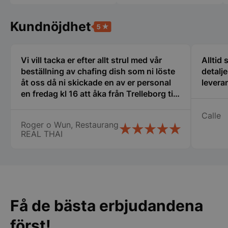
__lc_cst
On Direct Busin
Kundnöjdhet
Services Limite
.accounts.livech
wp_woocommerce_session_[abcdef0123456789]
storkoksbutiken
Vi vill tacka er efter allt strul med vår
Alltid
{32}
beställning av chafing dish som ni löste
detalj
åt oss då ni skickade en av er personal
leveran
woocommerce_cart_hash
Automattic Inc
en fredag kl 16 att åka från Trelleborg till
storkoksbutiken
oss i Nyköping som jag inte tror att
Calle
många företag gör stor eloge för det så
Roger o Wun, Restaurang
vi fick våra chafing dish och räddade vår
REAL THAI
woocommerce_items_in_cart
Automattic Inc
stora catering idag lördag. Vi vill
storkoksbutiken
speciellt tacka Therese, Samt er
chaufför som jag tyvärr inte kommer
ihåg namnet på. Vi kommer att fortsätta
woocommerce_recently_viewed
Automattic Inc
att handla av er Än en gång stort tack
storkoksbutiken
för er hjälpen
Få de bästa erbjudandena
först!