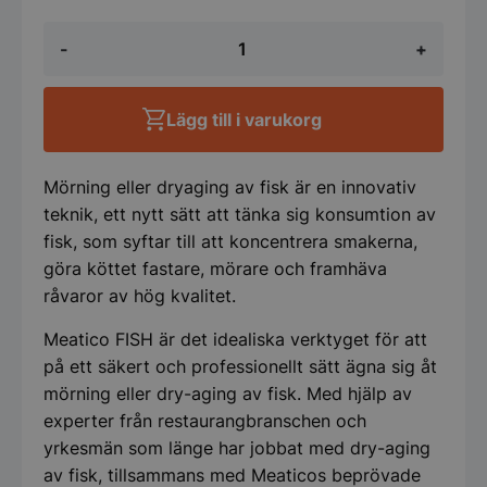
Fiskmörningskyl
-
+
700
Black
-
Meatico
Lägg till i varukorg
Fish,
750x850x2080mm
mängd
Mörning eller dryaging av fisk är en innovativ
teknik, ett nytt sätt att tänka sig konsumtion av
fisk, som syftar till att koncentrera smakerna,
göra köttet fastare, mörare och framhäva
råvaror av hög kvalitet.
Meatico FISH är det idealiska verktyget för att
på ett säkert och professionellt sätt ägna sig åt
mörning eller dry-aging av fisk. Med hjälp av
experter från restaurangbranschen och
yrkesmän som länge har jobbat med dry-aging
av fisk, tillsammans med Meaticos beprövade