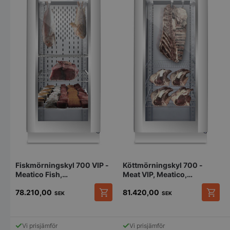
pys_start_session
.storkoksbutiken
Fiskmörningskyl 700 VIP -
Köttmörningskyl 700 -
Meatico Fish,
Meat VIP, Meatico,
750x850x2080mm
750x850x2080mm
78.210,00
81.420,00
SEK
SEK
__lc_cid
On Direct Busin
Services Limite
Vi prisjämför
Vi prisjämför
.accounts.livech