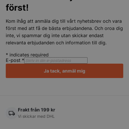
först!
pys_start_session
.storkoksbutiken
Kom ihåg att anmäla dig till vårt nyhetsbrev och vara
först med att få de bästa erbjudandena. Och oroa dig
inte, vi spammar dig inte utan skickar endast
relevanta erbjudanden och information till dig.
*
indicates required
__lc_cid
On Direct Busin
E-post
*
Services Limite
.accounts.livech
Ja tack, anmäl mig
__lc_cst
On Direct Busin
Services Limite
.accounts.livech
wp_woocommerce_session_[abcdef0123456789]
storkoksbutiken
{32}
Frakt från 199 kr
Vi skickar med DHL
woocommerce_cart_hash
Automattic Inc
storkoksbutiken