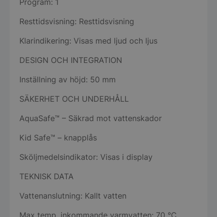
Program: 1
Resttidsvisning: Resttidsvisning
Klarindikering: Visas med ljud och ljus
DESIGN OCH INTEGRATION
Inställning av höjd: 50 mm
SÄKERHET OCH UNDERHÅLL
AquaSafe™ – Säkrad mot vattenskador
Kid Safe™ – knapplås
Sköljmedelsindikator: Visas i display
TEKNISK DATA
Vattenanslutning: Kallt vatten
Max temp. inkommande varmvatten: 70 °C