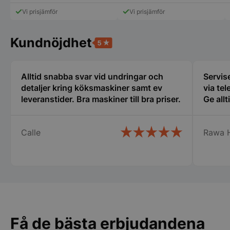
CookieScriptConsent
CookieScript
storkoksbutiken
Vi prisjämför
Vi prisjämför
Kundnöjdhet
Alltid snabba svar vid undringar och
Servise
detaljer kring köksmaskiner samt ev
via tel
PHPSESSID
PHP.net
storkoksbutiken
leveranstider. Bra maskiner till bra priser.
Ge allt
Calle
Rawa 
Få de bästa erbjudandena