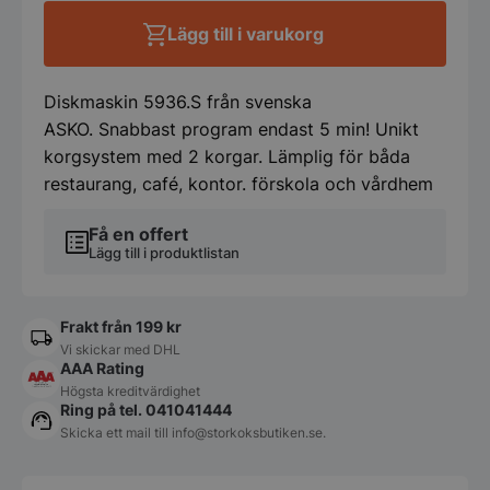
Asko
Lägg till i varukorg
mängd
Diskmaskin 5936.S från svenska
ASKO. Snabbast program endast 5 min! Unikt
korgsystem med 2 korgar. Lämplig för båda
restaurang, café, kontor. förskola och vårdhem
Få en offert
Lägg till i produktlistan
Frakt från 199 kr
Vi skickar med DHL
AAA Rating
Högsta kreditvärdighet
Ring på tel. 041041444
Skicka ett mail till
info@storkoksbutiken.se
.