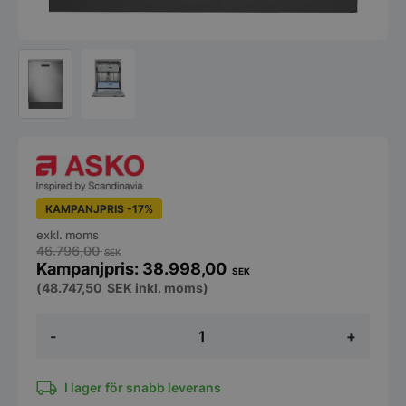
KAMPANJPRIS -17%
exkl. moms
46.796,00
SEK
38.998,00
SEK
(
48.747,50
SEK
inkl. moms)
Färskvattensdiskmaskin
-
+
-
5
min
disktid
I lager för snabb leverans
-