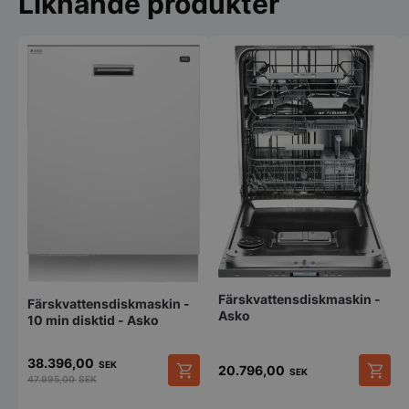
Liknande produkter
pys_session_limit
.storkoksbutiken
Google
Privacy Policy
Färskvattensdiskmaskin -
Färskvattensdiskmaskin -
Asko
10 min disktid - Asko
38.396,00
SEK
20.796,00
SEK
47.995,00
SEK