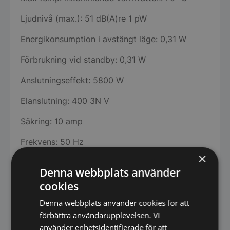
Ljudnivå (max.): 51 dB(A)re 1 pW
Energikonsumption i avstängt läge: 0,31 W
Förbrukning vid standby: 0,31 W
Anslutningseffekt: 5800 W
Elanslutning: 400 3N V
Säkring: 10 amp
Frekvens: 50 Hz
×
Vattentryck: 0,03-1 MPa
Denna webbplats använder
Nettovikt:73 kg
cookies
Denna webbplats använder cookies för att
DIMENSIONER
förbättra användarupplevelsen. Vi
Mått: (H×B×D)85 × 60 × 59,6 cm
använder enhetsidentifierade för att