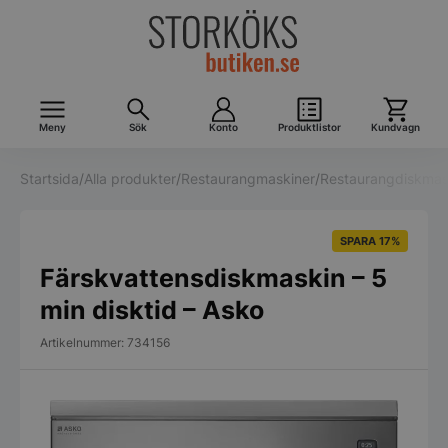
Meny
Sök
Konto
Produktlistor
Kundvagn
Startsida
/
Alla produkter
/
Restaurangmaskiner
/
Restaurangdiskmas
SPARA 17%
Färskvattensdiskmaskin – 5
min disktid – Asko
Artikelnummer: 734156