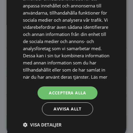
anpassa innehållet och annonserna till
Elkabel, längd: 182 cm
användarna, tillhandahålla funktioner för
sociala medier och analysera vår trafik. Vi
Inloppsslang, längd: 168 cm
vidarebefordrar även sådana identifierare
Avloppsslang, längd: 266 cm
och annan information från din enhet till
de sociala medier och annons- och
analysföretag som vi samarbetar med.
Dessa kan i sin tur kombinera information
Datablad
med annan information som du har
tillhandahållit eller som de har samlat in
när du har använt deras tjänster.
Läs mer
Har du frågor om produkten? Klicka här
ACCEPTERA ALLA
Vi prisjämför - Klicka här
AVVISA ALLT
VISA DETALJER
Andra köpte även