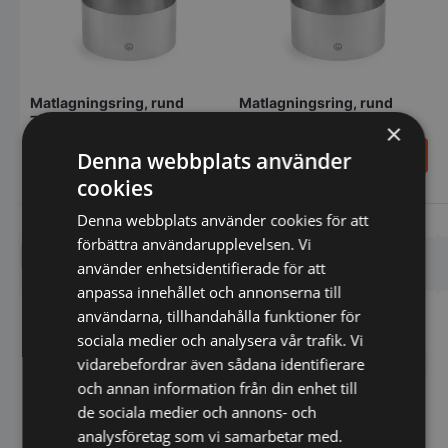
Matlagningsring, rund
Matlagningsring, rund
70xH45mm, från Hendi
90xH45mm, från Hendi
×
43,00
55,00
Denna webbplats använder
SEK
SEK
cookies
Denna webbplats använder cookies för att
Vi prisjämför
Vi prisjämför
förbättra användarupplevelsen. Vi
Liknande produkter
använder enhetsidentifierade för att
anpassa innehållet och annonserna till
användarna, tillhandahålla funktioner för
sociala medier och analysera vår trafik. Vi
vidarebefordrar även sådana identifierare
och annan information från din enhet till
de sociala medier och annons- och
analysföretag som vi samarbetar med.