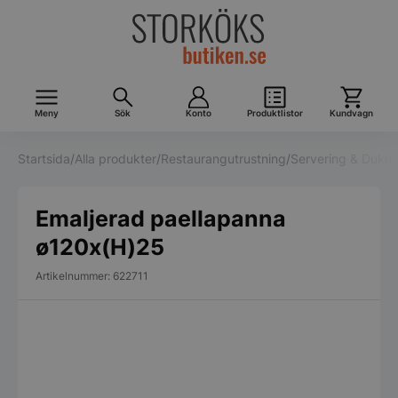
Meny
Sök
Konto
Produktlistor
Kundvagn
Startsida
/
Alla produkter
/
Restaurangutrustning
/
Servering & Dukni
Emaljerad paellapanna
ø120x(H)25
Artikelnummer: 622711