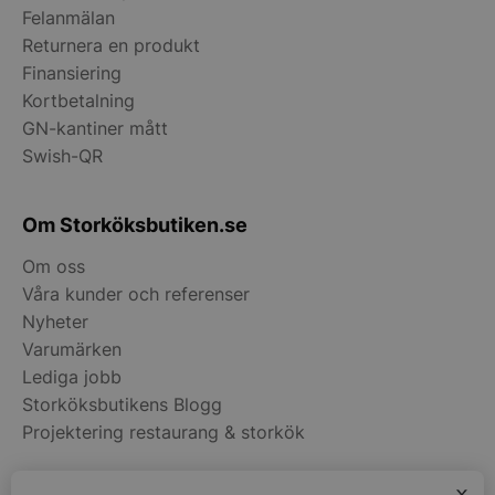
Felanmälan
__lc_cid
On Direct Busin
Returnera en produkt
Services Limite
.accounts.livech
Finansiering
Kortbetalning
__lc_cst
On Direct Busin
GN-kantiner mått
Services Limite
.accounts.livech
Swish-QR
wp_woocommerce_session_[abcdef0123456789]
storkoksbutiken
{32}
Om Storköksbutiken.se
Om oss
woocommerce_cart_hash
Automattic Inc
storkoksbutiken
Våra kunder och referenser
Nyheter
Varumärken
woocommerce_items_in_cart
Automattic Inc
Lediga jobb
storkoksbutiken
Storköksbutikens Blogg
Projektering restaurang & storkök
woocommerce_recently_viewed
Automattic Inc
storkoksbutiken
x