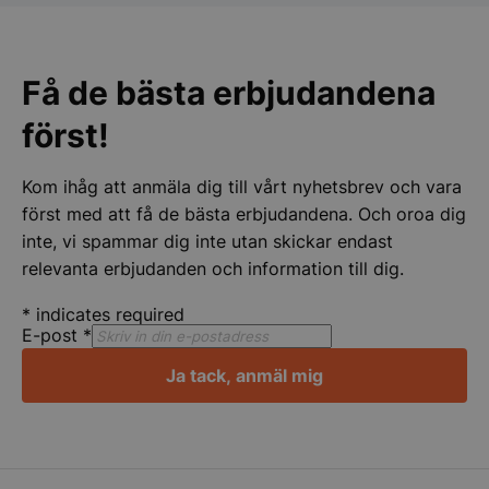
ihåg namnet på.
att ha
för er 
Strikt nödvändigt
Prestanda
Inriktning
Få de bästa erbjudandena
Funktioner
Oklassificerade
först!
Strikt nödvändiga kakor tillåter
kärnwebbplatsfunktioner som användarinloggning
Kom ihåg att anmäla dig till vårt nyhetsbrev och vara
och kontohantering. Webbplatsen kan inte
användas ordentligt utan strikt nödvändiga cookies.
först med att få de bästa erbjudandena. Och oroa dig
Namn
Leverantör
/
Do
inte, vi spammar dig inte utan skickar endast
relevanta erbjudanden och information till dig.
VISITOR_PRIVACY_METADATA
YouTube
.youtube.com
*
indicates required
E-post
*
Ja tack, anmäl mig