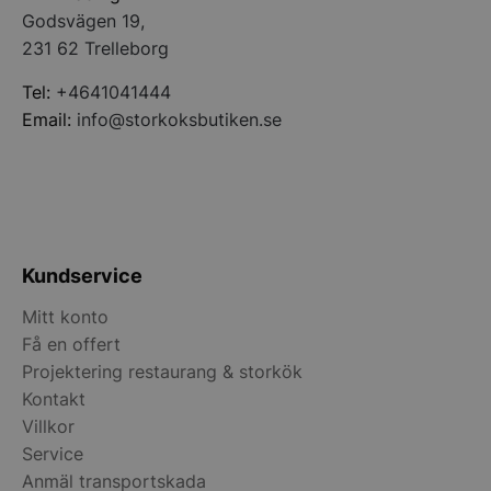
storkoksbutiken
Godsvägen 19,
231 62 Trelleborg
Tel:
+4641041444
Email:
info@storkoksbutiken.se
Kundservice
Mitt konto
pys_start_session
.storkoksbutiken
Få en offert
Projektering restaurang & storkök
Kontakt
Villkor
Service
Anmäl transportskada