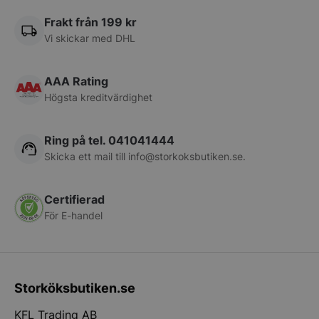
Frakt från 199 kr
pys_session_limit
.storkoksbutiken
Vi skickar med DHL
Google
Privacy Policy
AAA Rating
Högsta kreditvärdighet
Ring på tel. 041041444
Skicka ett mail till
info@storkoksbutiken.se
.
CookieScriptConsent
CookieScript
Certifierad
storkoksbutiken
För E-handel
Storköksbutiken.se
KFL Trading AB
PHPSESSID
PHP.net