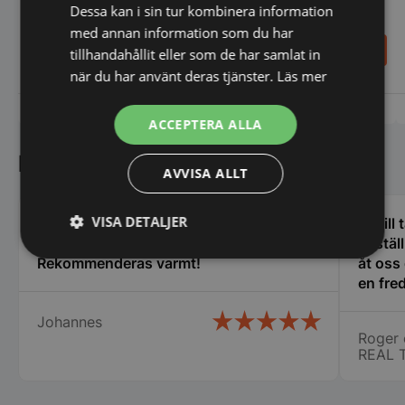
Emaljerad paellapanna
Emaljerad paellapanna
Dessa kan i sin tur kombinera information
ø150x(H)27
ø100x(H)20
med annan information som du har
108,00
82,00
tillhandahållit eller som de har samlat in
SEK
SEK
när du har använt deras tjänster.
Läs mer
Vi prisjämför
Vi prisjämför
ACCEPTERA ALLA
Kundnöjdhet
AVVISA ALLT
VISA DETALJER
Kunde inte ha fått bättre service än jag
Vi vill
fick på Storköksbutiken!
bestäl
Strikt
Prestanda
Inriktning
Rekommenderas varmt!
åt oss
nödvändigt
en fred
oss i 
Johannes
många 
Roger 
vi fic
Funktioner
Oklassificerade
REAL 
stora ca
specie
chauff