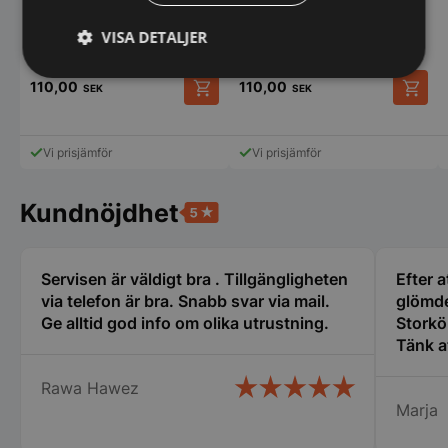
VISA DETALJER
Strikt
Prestanda
Inriktning
110,00
110,00
SEK
SEK
nödvändigt
Vi prisjämför
Vi prisjämför
Funktioner
Oklassificerade
Kundnöjdhet
Servisen är väldigt bra . Tillgängligheten
Efter a
via telefon är bra. Snabb svar via mail.
glömde
Strikt nödvändigt
Prestanda
Inriktning
Ge alltid god info om olika utrustning.
Storkö
Funktioner
Oklassificerade
Tänk a
den gäl
Strikt nödvändiga kakor tillåter
Rawa Hawez
servic
kärnwebbplatsfunktioner som användarinloggning
Marja
bemöta
och kontohantering. Webbplatsen kan inte
användas ordentligt utan strikt nödvändiga cookies.
centru