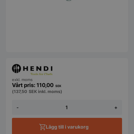
exkl. moms
110,00
SEK
(
137,50
SEK
inkl. moms)
Droppkork
-
+
med
mått
35
ml
Lägg till i varukorg
mängd