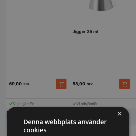
Jigger 35 ml
69,00
58,00
SEK
SEK
Den
här
produkten
Vi prisjämför
Vi prisjämför
har
×
Liknande produkter
flera
varianter.
Denna webbplats använder
De
cookies
olika
alternativen