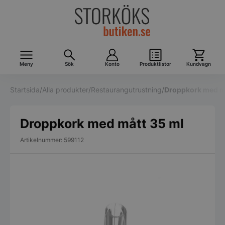
Meny
Sök
Konto
Produktlistor
Kundvagn
Startsida
/
Alla produkter
/
Restaurangutrustning
/
Droppkork med m
Droppkork med mått 35 ml
Artikelnummer: 599112