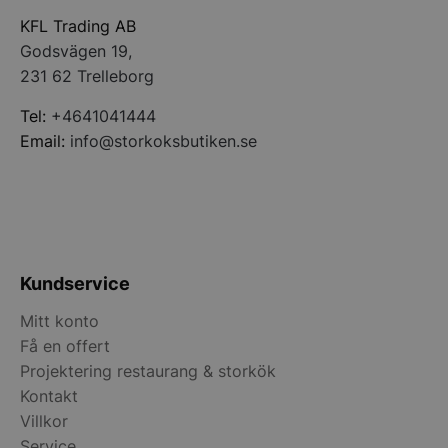
KFL Trading AB
Godsvägen 19,
231 62 Trelleborg
pys_start_session
.storkoksbutiken
Tel:
+4641041444
Email:
info@storkoksbutiken.se
__lc_cid
On Direct Busin
Kundservice
Services Limite
.accounts.livech
Mitt konto
__lc_cst
On Direct Busin
Få en offert
Services Limite
.accounts.livech
Projektering restaurang & storkök
Kontakt
wp_woocommerce_session_[abcdef0123456789]
storkoksbutiken
Villkor
{32}
Service