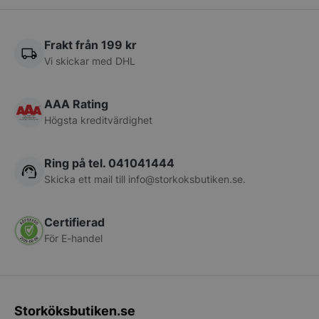
Frakt från 199 kr
CookieScriptConsent
CookieScript
storkoksbutiken
Vi skickar med DHL
AAA Rating
Högsta kreditvärdighet
Ring på tel. 041041444
PHPSESSID
PHP.net
Skicka ett mail till
info@storkoksbutiken.se
.
storkoksbutiken
Certifierad
För E-handel
Storköksbutiken.se