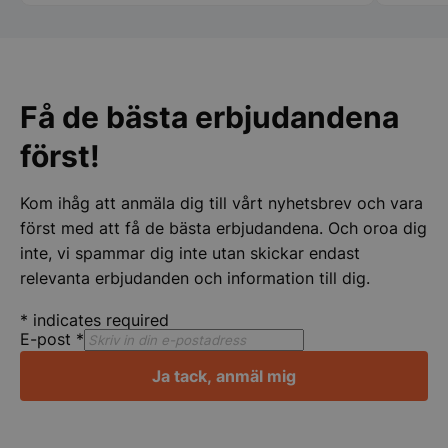
Rekomm
Namn
Leverantör
/
Do
VISITOR_PRIVACY_METADATA
YouTube
.youtube.com
Få de bästa erbjudandena
först!
Kom ihåg att anmäla dig till vårt nyhetsbrev och vara
först med att få de bästa erbjudandena. Och oroa dig
inte, vi spammar dig inte utan skickar endast
relevanta erbjudanden och information till dig.
pys_session_limit
.storkoksbutiken
Google
Privacy Policy
*
indicates required
E-post
*
Ja tack, anmäl mig