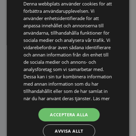
Denna webbplats använder cookies för att
kan
väljas
förbättra användarupplevelsen. Vi
på
använder enhetsidentifierade för att
produktsidan
anpassa innehållet och annonserna till
användarna, tillhandahålla funktioner för
sociala medier och analysera vår trafik. Vi
vidarebefordrar även sådana identifierare
och annan information från din enhet till
de sociala medier och annons- och
analysföretag som vi samarbetar med.
Dessa kan i sin tur kombinera information
med annan information som du har
tillhandahållit eller som de har samlat in
när du har använt deras tjänster.
Läs mer
ACCEPTERA ALLA
Droppkork med mått 50 ml
Droppkork med mått 40 ml
AVVISA ALLT