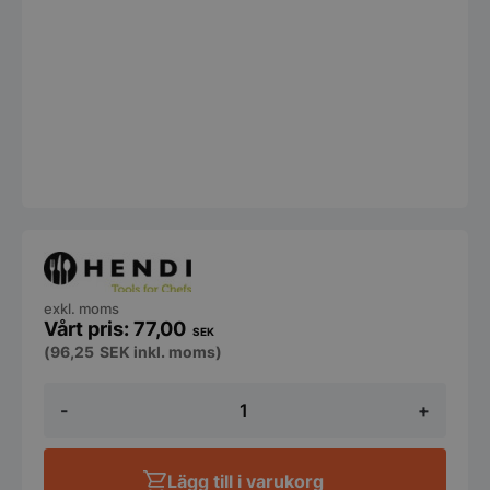
exkl. moms
77,00
SEK
(
96,25
SEK
inkl. moms)
Droppkork
-
+
-
Free
flow
mängd
Lägg till i varukorg