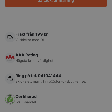
Ja tack, anmäl mig
CookieScriptConsent
CookieScript
storkoksbutiken
Frakt från 199 kr
Vi skickar med DHL
AAA Rating
Högsta kreditvärdighet
PHPSESSID
PHP.net
storkoksbutiken
Ring på tel. 041041444
Skicka ett mail till
info@storkoksbutiken.se
.
Certifierad
För E-handel