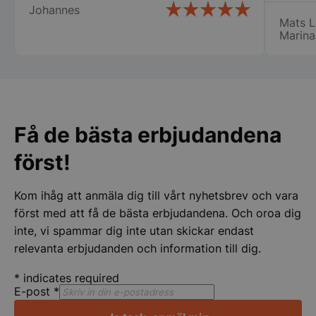
och kontohantering. Webbplatsen kan inte
Johannes
var til
användas ordentligt utan strikt nödvändiga cookies.
Mats L
ny i de
Namn
Leverantör
/
Do
Marina
min ny
VISITOR_PRIVACY_METADATA
YouTube
det bl
.youtube.com
Lindqv
Få de bästa erbjudandena
först!
Kom ihåg att anmäla dig till vårt nyhetsbrev och vara
först med att få de bästa erbjudandena. Och oroa dig
inte, vi spammar dig inte utan skickar endast
pys_session_limit
.storkoksbutiken
Google
relevanta erbjudanden och information till dig.
Privacy Policy
*
indicates required
E-post
*