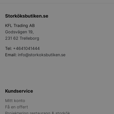
Storköksbutiken.se
KFL Trading AB
Godsvägen 19,
pys_start_session
.storkoksbutiken
231 62 Trelleborg
Tel:
+4641041444
Email:
info@storkoksbutiken.se
__lc_cid
On Direct Busin
Services Limite
.accounts.livech
Kundservice
__lc_cst
On Direct Busin
Services Limite
Mitt konto
.accounts.livech
Få en offert
Projektering restaurang & storkök
wp_woocommerce_session_[abcdef0123456789]
storkoksbutiken