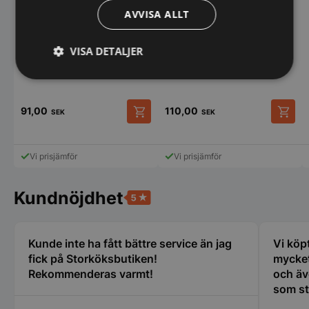
Droppkork med mått 35 ml
AVVISA ALLT
VISA DETALJER
Droppkork - Slow flow
Strikt
Prestanda
Inriktning
nödvändigt
91,00
110,00
SEK
SEK
Funktioner
Oklassificerade
Vi prisjämför
Vi prisjämför
Kundnöjdhet
Kunde inte ha fått bättre service än jag
Vi köp
Strikt nödvändigt
Prestanda
Inriktning
fick på Storköksbutiken!
mycket
Funktioner
Oklassificerade
Rekommenderas varmt!
och äv
Strikt nödvändiga kakor tillåter
som st
kärnwebbplatsfunktioner som användarinloggning
erfare