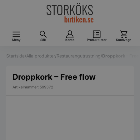
Meny
Sök
Konto
Produktlistor
Kundvagn
Startsida
/
Alla produkter
/
Restaurangutrustning
/
Droppkork – Free
Droppkork – Free flow
Artikelnummer: 599372