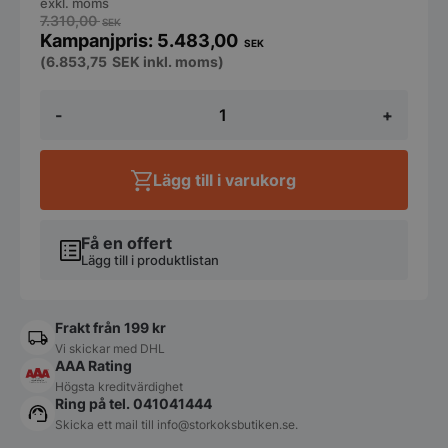
exkl. moms
7.310,00
SEK
5.483,00
SEK
(
6.853,75
SEK
inkl. moms)
Diskbänk
-
+
800x600x850mm
med
hylla
och
Lägg till i varukorg
ho
400x400x250mm
på
höger
Få en offert
mängd
Lägg till i produktlistan
Frakt från 199 kr
Vi skickar med DHL
AAA Rating
Högsta kreditvärdighet
Ring på tel. 041041444
Skicka ett mail till
info@storkoksbutiken.se
.