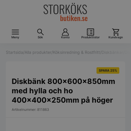
Meny
Sök
Konto
Produktlistor
Kundvagn
Startsida
/
Alla produkter
/
Köksinredning & Rostfritt
/
Diskbänkar
/
Dis
SPARA 25%
Diskbänk 800x600x850mm
med hylla och ho
400x400x250mm på höger
Artikelnummer: 811863