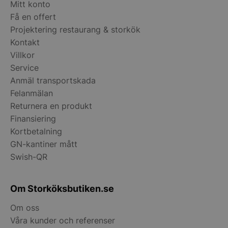
Mitt konto
Få en offert
Projektering restaurang & storkök
Kontakt
Villkor
__lc_cid
On Direct Busin
Services Limite
Service
.accounts.livech
Anmäl transportskada
Felanmälan
__lc_cst
On Direct Busin
Services Limite
Returnera en produkt
.accounts.livech
Finansiering
wp_woocommerce_session_[abcdef0123456789]
storkoksbutiken
Kortbetalning
{32}
GN-kantiner mått
Swish-QR
woocommerce_cart_hash
Automattic Inc
storkoksbutiken
Om Storköksbutiken.se
Om oss
woocommerce_items_in_cart
Automattic Inc
storkoksbutiken
Våra kunder och referenser