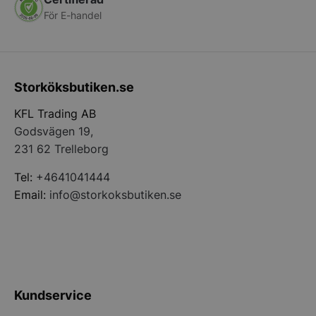
För E-handel
PHPSESSID
PHP.net
storkoksbutiken
Storköksbutiken.se
KFL Trading AB
Godsvägen 19,
231 62 Trelleborg
Tel:
+4641041444
Email:
info@storkoksbutiken.se
pys_start_session
.storkoksbutiken
Kundservice