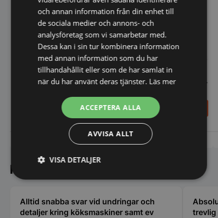
och annan information från din enhet till
de sociala medier och annons- och
analysföretag som vi samarbetar med.
Dessa kan i sin tur kombinera information
med annan information som du har
tillhandahållit eller som de har samlat in
Diskbänk
Diskbänk
när du har använt deras tjänster.
Läs mer
800x600x850mm med ho
800x600x850mm med
400x400x250mm på
hylla och ho
vänster
400x400x250mm på
5.595,00
4.988,00
SEK
SEK
ACCEPTERA ALLA
vänster
7.460,00
SEK
6.650,00
SEK
AVVISA ALLT
Vi prisjämför
Vi prisjämför
VISA DETALJER
Kundnöjdhet
Strikt
Prestanda
Inriktning
nödvändigt
Alltid snabba svar vid undringar och
Absolu
detaljer kring köksmaskiner samt ev
trevli