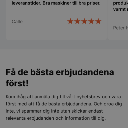
leveranstider. Bra maskiner till bra priser.
produk
Funktioner
Oklassificerade
varmt
Calle
Peter H
Strikt nödvändigt
Prestanda
Inriktning
Funktioner
Oklassificerade
Strikt nödvändiga kakor tillåter
kärnwebbplatsfunktioner som användarinloggning
Få de bästa erbjudandena
och kontohantering. Webbplatsen kan inte
användas ordentligt utan strikt nödvändiga cookies.
först!
Namn
Leverantör
/
Do
VISITOR_PRIVACY_METADATA
YouTube
Kom ihåg att anmäla dig till vårt nyhetsbrev och vara
.youtube.com
först med att få de bästa erbjudandena. Och oroa dig
inte, vi spammar dig inte utan skickar endast
relevanta erbjudanden och information till dig.