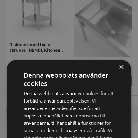
Diskbänk med hylla,
skruvad, HENDI, Kitchen
Line, ho i mitten,
600x600x(H)850 mm
×
Sköljbord -
1000x600x850 mm
Denna webbplats använder
4.912,00
5.760,00
SEK
SEK
cookies
6.140,00
SEK
7.680,00
SEK
Denna webbplats använder cookies för att
förbättra användarupplevelsen. Vi
Vi prisjämför
Vi prisjämför
använder enhetsidentifierade för att
Liknande produkter
anpassa innehållet och annonserna till
användarna, tillhandahålla funktioner för
sociala medier och analysera vår trafik. Vi
vidarebefordrar även sådana identifierare