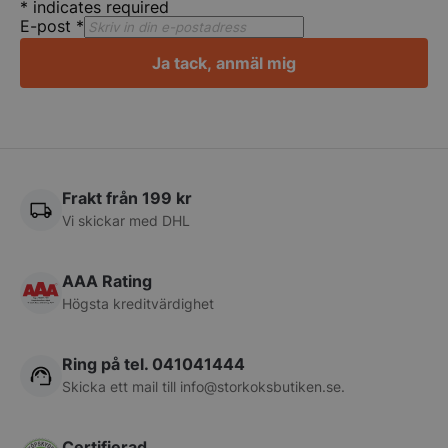
*
indicates required
E-post
*
Ja tack, anmäl mig
pys_session_limit
.storkoksbutiken
Google
Privacy Policy
Frakt från 199 kr
Vi skickar med DHL
AAA Rating
Högsta kreditvärdighet
CookieScriptConsent
CookieScript
Ring på tel. 041041444
storkoksbutiken
Skicka ett mail till
info@storkoksbutiken.se
.
Certifierad