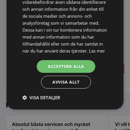
vidarebefordrar även sådana identifierare
och annan information från din enhet till
de sociala medier och annons- och
analysföretag som vi samarbetar med.
Dessa kan i sin tur kombinera information
med annan information som du har
tillhandahållit eller som de har samlat in
Degutvalsare 450,
när du har använt deras tjänster.
Läs mer
elektrisk, HENDI,
Degutvalsare, elektrisk,
230V/250W,
HENDI, 230V/250W,
665x435x(H)715mm
585x435x(H)790mm
ACCEPTERA ALLA
16.320,00
17.840,00
SEK
SEK
20.400,00
SEK
22.300,00
SEK
AVVISA ALLT
Vi prisjämför
Vi prisjämför
VISA DETALJER
Kundnöjdhet
Strikt
Prestanda
Inriktning
nödvändigt
Absolut bästa servicen och mycket
Vi vill