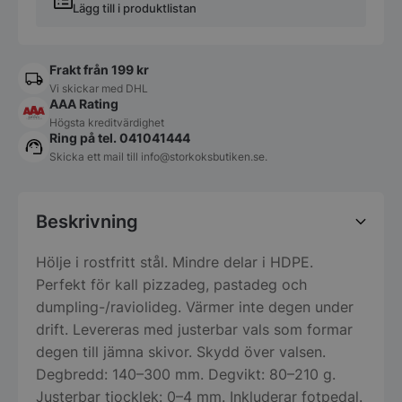
Lägg till i produktlistan
Frakt från 199 kr
Vi skickar med DHL
AAA Rating
Högsta kreditvärdighet
Ring på tel. 041041444
Skicka ett mail till
info@storkoksbutiken.se
.
Beskrivning
Hölje i rostfritt stål. Mindre delar i HDPE.
Perfekt för kall pizzadeg, pastadeg och
dumpling-/raviolideg. Värmer inte degen under
drift. Levereras med justerbar vals som formar
degen till jämna skivor. Skydd över valsen.
Degbredd: 140–300 mm. Degvikt: 80–210 g.
Justerbar tjocklek: 0–4 mm. Inkluderar fotpedal.