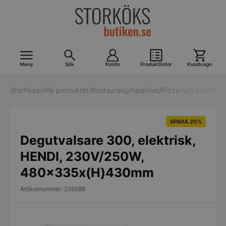
Meny
Sök
Konto
Produktlistor
Kundvagn
Startsida
/
Alla produkter
/
Restaurangmaskiner
/
Pizza och kebab
/
A
SPARA 20%
Degutvalsare 300, elektrisk,
HENDI, 230V/250W,
480x335x(H)430mm
Artikelnummer: 226599