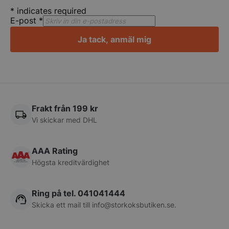
*
indicates required
E-post
*
Ja tack, anmäl mig
pys_session_limit
.storkoksbutiken
Google
Privacy Policy
Frakt från 199 kr
Vi skickar med DHL
AAA Rating
Högsta kreditvärdighet
CookieScriptConsent
CookieScript
Ring på tel. 041041444
storkoksbutiken
Skicka ett mail till
info@storkoksbutiken.se
.