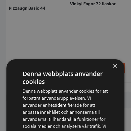
Vinkyl Fagor 72 flaskor
Pizzaugn Basic 44
×
20.295,00
15.732,00
SEK
SEK
27.060,00
SEK
20.976,00
SEK
Denna webbplats använder
cookies
Vi prisjämför
Vi prisjämför
Denna webbplats använder cookies för att
Liknande produkter
förbättra användarupplevelsen. Vi
använder enhetsidentifierade för att
anpassa innehållet och annonserna till
användarna, tillhandahålla funktioner för
sociala medier och analysera vår trafik. Vi