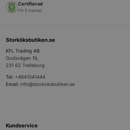
Certifierad
För E-handel
PHPSESSID
PHP.net
storkoksbutiken
Storköksbutiken.se
KFL Trading AB
Godsvägen 19,
231 62 Trelleborg
Tel:
+4641041444
Email:
info@storkoksbutiken.se
pys_start_session
.storkoksbutiken
Kundservice