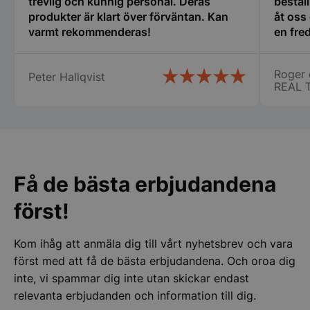
trevlig och kunnig personal. Deras
bestäl
produkter är klart över förväntan. Kan
åt oss
Funktioner
Oklassificerade
varmt rekommenderas!
en fred
oss i 
många 
Roger 
Peter Hallqvist
vi fic
REAL 
stora ca
specie
Strikt nödvändigt
Prestanda
Inriktning
chauff
Funktioner
Oklassificerade
ihåg namnet på.
att ha
Strikt nödvändiga kakor tillåter
för er 
kärnwebbplatsfunktioner som användarinloggning
Få de bästa erbjudandena
och kontohantering. Webbplatsen kan inte
användas ordentligt utan strikt nödvändiga cookies.
först!
Namn
Leverantör
/
Do
VISITOR_PRIVACY_METADATA
YouTube
Kom ihåg att anmäla dig till vårt nyhetsbrev och vara
.youtube.com
först med att få de bästa erbjudandena. Och oroa dig
inte, vi spammar dig inte utan skickar endast
relevanta erbjudanden och information till dig.