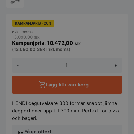
KAMPANJPRIS -20%
exkl. moms
13.090,00
SEK
10.472,00
SEK
(
13.090,00
SEK
inkl. moms)
Degutvalsare
-
+
300,
elektrisk,
HENDI,
230V/250W,
Lägg till i varukorg
480x335x(H)430mm
mängd
HENDI degutvalsare 300 formar snabbt jämna
degportioner upp till 300 mm. Perfekt för pizza
och bageri.
Få en offert