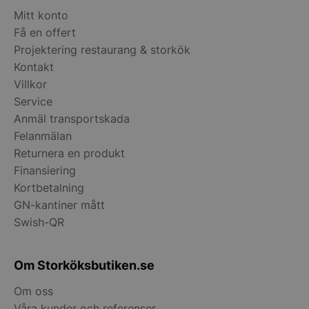
Mitt konto
Få en offert
Projektering restaurang & storkök
Kontakt
__lc_cid
On Direct Busin
Villkor
Services Limite
Service
.accounts.livech
Anmäl transportskada
__lc_cst
On Direct Busin
Felanmälan
Services Limite
.accounts.livech
Returnera en produkt
Finansiering
wp_woocommerce_session_[abcdef0123456789]
storkoksbutiken
Kortbetalning
{32}
GN-kantiner mått
Swish-QR
woocommerce_cart_hash
Automattic Inc
storkoksbutiken
Om Storköksbutiken.se
woocommerce_items_in_cart
Automattic Inc
Om oss
storkoksbutiken
Våra kunder och referenser