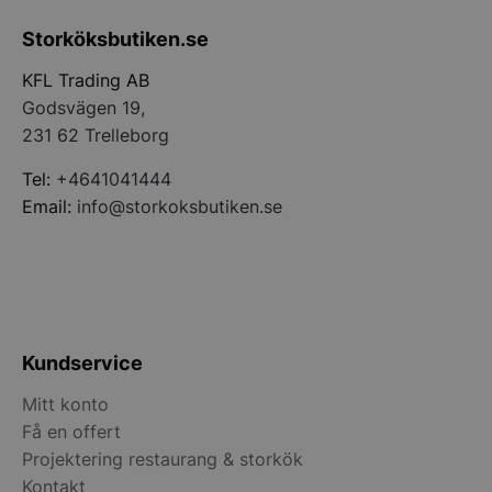
Storköksbutiken.se
KFL Trading AB
Godsvägen 19,
231 62 Trelleborg
pys_start_session
.storkoksbutiken
Tel:
+4641041444
Email:
info@storkoksbutiken.se
__lc_cid
On Direct Busin
Services Limite
.accounts.livech
Kundservice
__lc_cst
On Direct Busin
Mitt konto
Services Limite
Få en offert
.accounts.livech
Projektering restaurang & storkök
wp_woocommerce_session_[abcdef0123456789]
storkoksbutiken
Kontakt
{32}