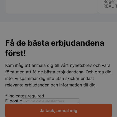
Roger 
användas ordentligt utan strikt nödvändiga cookies.
vi fic
REAL 
stora ca
Namn
Leverantör
/
Do
specie
VISITOR_PRIVACY_METADATA
YouTube
chauff
.youtube.com
ihåg namnet på.
att ha
för er 
Få de bästa erbjudandena
först!
Kom ihåg att anmäla dig till vårt nyhetsbrev och vara
först med att få de bästa erbjudandena. Och oroa dig
inte, vi spammar dig inte utan skickar endast
pys_session_limit
.storkoksbutiken
Google
relevanta erbjudanden och information till dig.
Privacy Policy
*
indicates required
E-post
*
Ja tack, anmäl mig