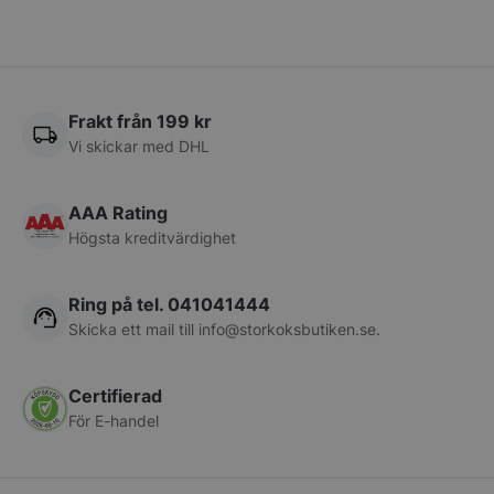
CookieScriptConsent
CookieScript
storkoksbutiken
Frakt från 199 kr
Vi skickar med DHL
AAA Rating
Högsta kreditvärdighet
PHPSESSID
PHP.net
Ring på tel. 041041444
storkoksbutiken
Skicka ett mail till
info@storkoksbutiken.se
.
Certifierad
För E-handel