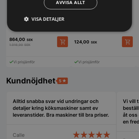
AVVISA ALLT
VISA DETALJER
Strikt
Prestanda
Inriktning
nödvändigt
864,00
SEK
124,00
SEK
1.016,00
SEK
Funktioner
Oklassificerade
Vi prisjämför
Vi prisjämför
Kundnöjdhet
Alltid snabba svar vid undringar och
Vi vill
Strikt nödvändigt
Prestanda
Inriktning
detaljer kring köksmaskiner samt ev
bestäl
Funktioner
Oklassificerade
leveranstider. Bra maskiner till bra priser.
åt oss
en fred
Strikt nödvändiga kakor tillåter
oss i 
kärnwebbplatsfunktioner som användarinloggning
Calle
många 
och kontohantering. Webbplatsen kan inte