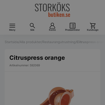
Meny
Sök
Konto
Produktlistor
Kundvagn
Startsida
/
Alla produkter
/
Restaurangutrustning
/
Citruspress oran
Citruspress orange
Artikelnummer: 592069