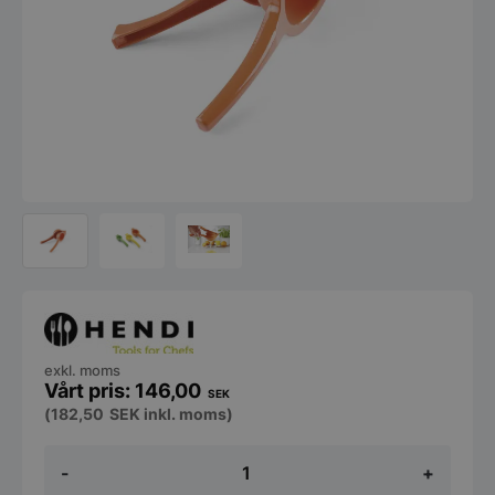
exkl. moms
146,00
SEK
(
182,50
SEK
inkl. moms)
Citruspress
-
+
orange
mängd