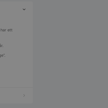
har ett
r.
e”.