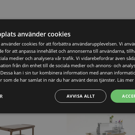
plats använder cookies
använder cookies för att förbättra användarupplevelsen. Vi anv
de för att anpassa innehållet och annonserna till användarna, till
ciala medier och analysera vår trafik. Vi vidarebefordrar även såda
20.036,25
SEK
EK
tion från din enhet till de sociala medier och annons- och analy
26.715,00
SEK
Dessa kan i sin tur kombinera information med annan informati
ler som de har samlat in när du har använt deras tjänster.
Läs mer
Vi prisjämför
ER
AVVISA ALLT
ACCE
Prestanda
Inriktning
Funktioner