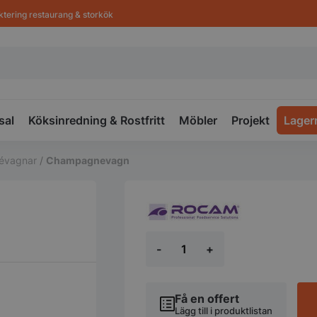
ktering restaurang & storkök
sal
Köksinredning & Rostfritt
Möbler
Projekt
Lager
févagnar
/
Champagnevagn
Champagnevagn
-
+
mängd
Få en offert
Lägg till i produktlistan