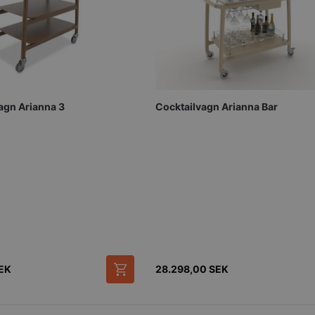
Strikt nödvändigt
Prestanda
Inriktning
Funktioner
Oklassificerade
kor tillåter kärnwebbplatsfunktioner som användarinloggning och kontohantering. We
utan strikt nödvändiga cookies.
Cocktailvagn Arianna Bar
agn Arianna 3
Leverantör
/
Domän
Utgång
Beskrivning
METADATA
5
Denna cookie 
YouTube
månader
lagra använd
.youtube.com
4 veckor
sekretessval f
med webbplats
uppgifter om
samtycke om 
sekretesspoli
inställningar, 
att deras pref
framtida sess
.storkoksbutiken.se
59
Denna cookie 
Google Privacy Policy
minuter
begränsa hur
EK
28.298,00
SEK
54
användare kan
sekunder
serverfunktio
tidsperiod, som
förbättra web
och förhindra