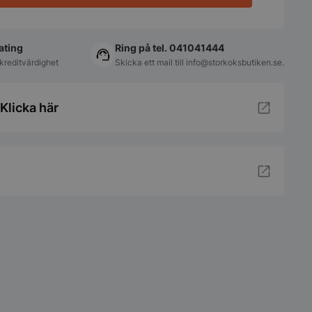
ating
Ring på tel. 041041444
kreditvärdighet
Skicka ett mail till
info@storkoksbutiken.se
.
Klicka här