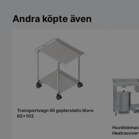
Andra köpte även
Transportvagn till gejderstativ iKore
62+102
Huvdiskmask
Heatrecover