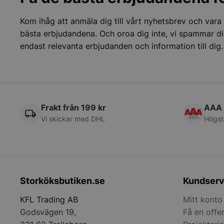
__lc_cst
Kom ihåg att anmäla dig till vårt nyhetsbrev och vara
bästa erbjudandena. Och oroa dig inte, vi spammar di
endast relevanta erbjudanden och information till dig.
wp_woocommerce_s
{32}
woocommerce_cart
woocommerce_item
Frakt från 199 kr
AAA 
Vi skickar med DHL
Högst
woocommerce_rece
Namn
Namn
Namn
Storköksbutiken.se
Kundserv
__telemetric.v
Namn
pys_first_visit
__Secure-YNID
sbjs_migrations
KFL Trading AB
Mitt konto
YSC
__Secure-ROLLOU
Godsvägen 19,
Få en offe
last_pys_landing_p
__oauth_redirect_d