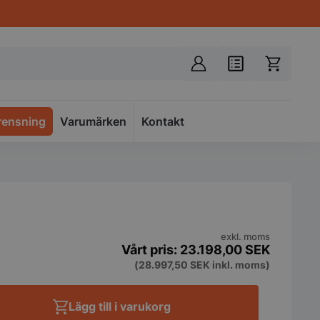
rensning
Varumärken
Spacer
Kontakt
exkl. moms
23.198,00
SEK
(
28.997,50
SEK
inkl. moms)
Lägg till i varukorg