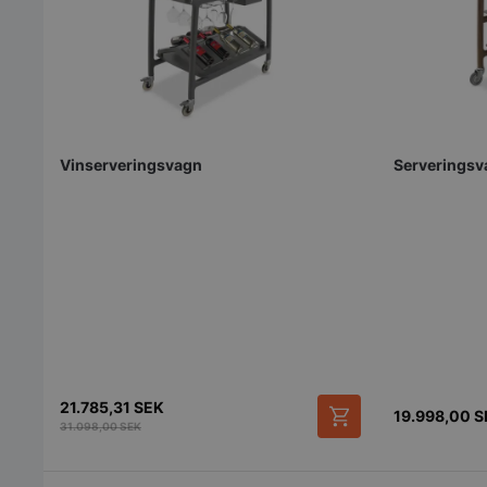
Strikt nödvändiga ka
användas ordentligt 
Vinserveringsvagn
Serveringsv
Namn
VISITOR_PRIVACY_
pys_session_limit
21.785,31
SEK
19.998,00
S
31.098,00
SEK