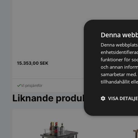
Denna webb
Denna webbplats 
enhetsidentifiera
funktioner för so
15.353,00
SEK
49.998,00
S
och annan informa
samarbetar med. 
tillhandahållit el
Vi prisjämför
Vi prisjämför
Liknande produkter
VISA DETALJ
Strikt
nödvändigt