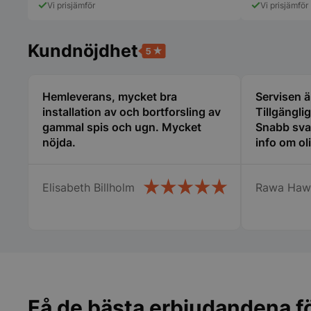
Vi prisjämför
Vi prisjämför
CookieScriptConse
Kundnöjdhet
PHPSESSID
Hemleverans, mycket bra
Servisen är
installation av och bortforsling av
Tillgänglig
gammal spis och ugn. Mycket
Snabb svar
nöjda.
info om ol
Elisabeth Billholm
Rawa Haw
pys_start_session
__lc_cid
Få de bästa erbjudandena fö