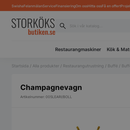
Swisha
Felanmälan
Service
Finansiering
Om oss
Hitta oss
Få en offert
Proje
Restaurangmaskiner
Kök & Mat
Startsida
/
Alla produkter
/
Restaurangutrustning
/
Buffé
/
Buf
Champagnevagn
Artikelnummer: 005LEARI/BOLL