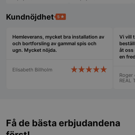
Privacy Policy
Kundnöjdhet
Hemleverans, mycket bra installation av
Vi vill
och bortforsling av gammal spis och
bestäl
ugn. Mycket nöjda.
åt oss
en fred
oss i 
CookieScriptConsent
CookieScript
Elisabeth Billholm
storkoksbutiken
många 
Roger 
vi fic
REAL 
stora ca
specie
chauff
ihåg namnet på.
att ha
PHPSESSID
för er 
PHP.net
Få de bästa erbjudandena
storkoksbutiken
först!