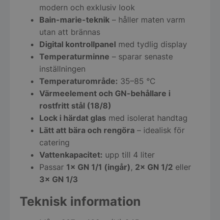
modern och exklusiv look
Bain-marie-teknik
– håller maten varm
utan att brännas
Digital kontrollpanel
med tydlig display
Temperaturminne
– sparar senaste
inställningen
Temperaturområde:
35–85 °C
Värmeelement och GN-behållare i
rostfritt stål (18/8)
Lock i härdat glas
med isolerat handtag
Lätt att bära och rengöra
– idealisk för
catering
Vattenkapacitet:
upp till 4 liter
Passar
1× GN 1/1 (ingår)
,
2× GN 1/2
eller
3× GN 1/3
Teknisk information