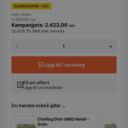
KAMPANJPRIS -15%
exkl. moms
2.850,00
SEK
2.423,00
SEK
(
3.028,75
SEK
inkl. moms)
Chafing
-
+
Dish
Hendi
UNIQ
-
Lägg till i varukorg
Svart
mängd
Få en offert
Lägg till i produktlistan
Du kanske också gillar …
Chafing Dish UNIQ Hendi –
C
Grön
B