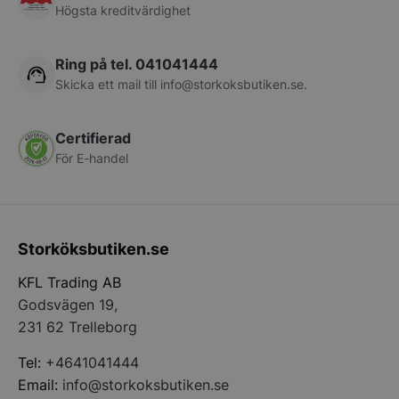
Högsta kreditvärdighet
__lc_cst
On Direct Busin
Services Limite
.accounts.livech
Ring på tel. 041041444
Skicka ett mail till
info@storkoksbutiken.se
.
wp_woocommerce_session_[abcdef0123456789]
storkoksbutiken
{32}
Certifierad
För E-handel
woocommerce_cart_hash
Automattic Inc
storkoksbutiken
woocommerce_items_in_cart
Automattic Inc
Storköksbutiken.se
storkoksbutiken
KFL Trading AB
Godsvägen 19,
woocommerce_recently_viewed
Automattic Inc
storkoksbutiken
231 62 Trelleborg
Tel:
+4641041444
Email:
info@storkoksbutiken.se