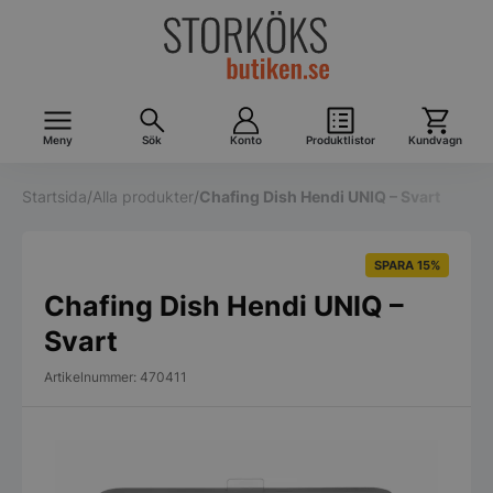
Meny
Sök
Konto
Produktlistor
Kundvagn
Startsida
/
Alla produkter
/
Chafing Dish Hendi UNIQ – Svart
SPARA 15%
Chafing Dish Hendi UNIQ –
Svart
Artikelnummer: 470411