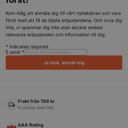
Kom ihåg att anmäla dig till vårt nyhetsbrev och vara
först med att få de bästa erbjudandena. Och oroa dig
inte, vi spammar dig inte utan skickar endast
relevanta erbjudanden och information till dig.
*
indicates required
E-post
*
Ja tack, anmäl mig
pys_start_session
.storkoksbutiken
Frakt från 199 kr
Vi skickar med DHL
__lc_cid
On Direct Busin
Services Limite
AAA Rating
.accounts.livech