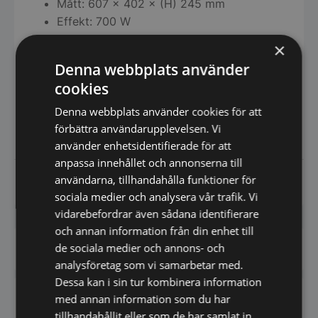
Mått: 607 × 402 × (H) 245 mm
Effekt: 700 W
Spänning: 230 V
×
Vikt: 7,08 kg
Denna webbplats använder
Sladdlängd: 150 cm
cookies
Material: Aluminium, rostfritt stål,
polypropen, glas
Denna webbplats använder cookies för att
förbättra användarupplevelsen. Vi
använder enhetsidentifierade för att
anpassa innehållet och annonserna till
användarna, tillhandahålla funktioner för
Datablad
sociala medier och analysera vår trafik. Vi
vidarebefordrar även sådana identifierare
och annan information från din enhet till
de sociala medier och annons- och
Har du frågor om produkten? Klicka här
analysföretag som vi samarbetar med.
Dessa kan i sin tur kombinera information
Vi prisjämför - Klicka här
med annan information som du har
tillhandahållit eller som de har samlat in