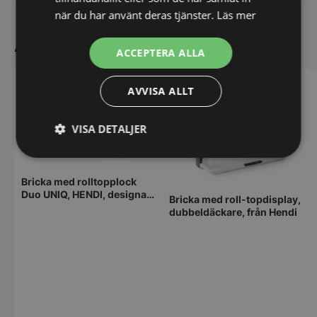
när du har använt deras tjänster.
Läs mer
Andra köpte även
ACCEPTERA ALLA
AVVISA ALLT
VISA DETALJER
Strikt
Prestanda
Inriktning
nödvändigt
Bricka med rolltopplock
Duo UNIQ, HENDI, designad
Bricka med roll-topdisplay,
av Robert Bronwasser,
dubbeldäckare, från Hendi
enkel, grön,
Funktioner
Oklassificerade
460x355x(H)220 mm,
rektangulär