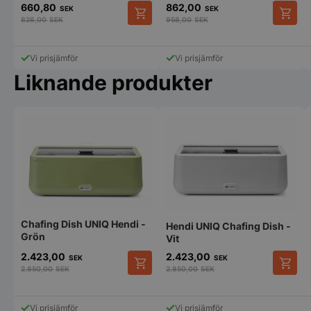
660,80
862,00
Strikt nödvändigt
Prestanda
Inriktning
SEK
SEK
826,00
SEK
958,00
SEK
Funktioner
Oklassificerade
Strikt nödvändiga kakor tillåter
Vi prisjämför
Vi prisjämför
kärnwebbplatsfunktioner som användarinloggning
och kontohantering. Webbplatsen kan inte
Liknande produkter
användas ordentligt utan strikt nödvändiga cookies.
Namn
Leverantör
/
Do
VISITOR_PRIVACY_METADATA
YouTube
.youtube.com
Chafing Dish UNIQ Hendi -
Hendi UNIQ Chafing Dish -
Grön
Vit
2.423,00
2.423,00
SEK
SEK
2.850,00
SEK
2.850,00
SEK
pys_session_limit
.storkoksbutiken
Google
Vi prisjämför
Vi prisjämför