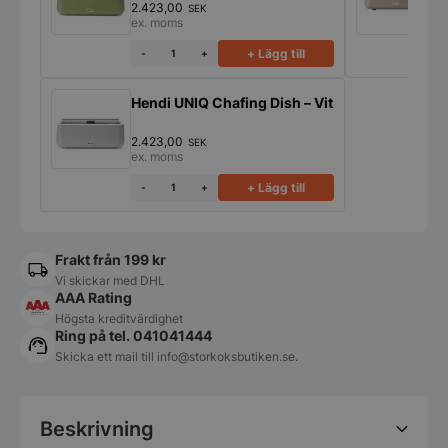
2.423,00
2
SEK
ex. moms
e
+ Lägg till
-
+
Hendi UNIQ Chafing Dish – Vit
2.423,00
SEK
ex. moms
+ Lägg till
-
+
Frakt från 199 kr
Vi skickar med DHL
AAA Rating
Högsta kreditvärdighet
Ring på tel. 041041444
Skicka ett mail till
info@storkoksbutiken.se
.
Beskrivning