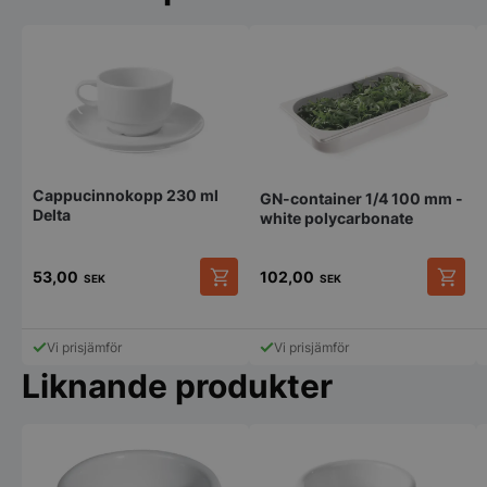
Cappucinnokopp 230 ml
GN-container 1/4 100 mm -
Delta
white polycarbonate
53,00
102,00
SEK
SEK
Den
här
produkten
Vi prisjämför
Vi prisjämför
har
Liknande produkter
flera
varianter.
De
olika
alternativen
kan