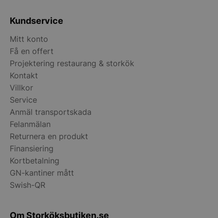
Kundservice
Mitt konto
Få en offert
Projektering restaurang & storkök
Kontakt
Villkor
pys_start_session
.storkoksbutiken
Service
Anmäl transportskada
Felanmälan
Returnera en produkt
Finansiering
Kortbetalning
GN-kantiner mått
__lc_cid
On Direct Busin
Swish-QR
Services Limite
.accounts.livech
Om Storköksbutiken.se
__lc_cst
On Direct Busin