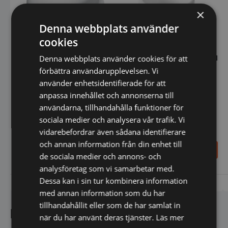
väljas
×
på
produktsidan
Denna webbplats använder
cookies
Butter dish Ramekin - 80 ml
Denna webbplats använder cookies för att
förbättra användarupplevelsen. Vi
Butter dish Ramekin - 50 ml
använder enhetsidentifierade för att
anpassa innehållet och annonserna till
användarna, tillhandahålla funktioner för
sociala medier och analysera vår trafik. Vi
vidarebefordrar även sådana identifierare
och annan information från din enhet till
17,00
21,00
SEK
SEK
de sociala medier och annons- och
analysföretag som vi samarbetar med.
Dessa kan i sin tur kombinera information
Vi prisjämför
Vi prisjämför
med annan information som du har
tillhandahållit eller som de har samlat in
Kundnöjdhet
när du har använt deras tjänster.
Läs mer