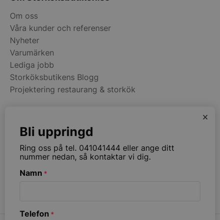
Services Limite
.accounts.livech
Om oss
Våra kunder och referenser
wp_woocommerce_session_[abcdef0123456789]
storkoksbutiken
{32}
Nyheter
Varumärken
Lediga jobb
woocommerce_cart_hash
Automattic Inc
storkoksbutiken
Storköksbutikens Blogg
Projektering restaurang & storkök
woocommerce_items_in_cart
Automattic Inc
x
storkoksbutiken
Kategorier
Bli uppringd
Restaurangmaskiner
Ring oss på tel. 041041444 eller ange ditt
Kök & Matsal
woocommerce_recently_viewed
Automattic Inc
nummer nedan, så kontaktar vi dig.
storkoksbutiken
Köksinredning & Rostfritt
Namn
*
Restaurangmöbler
Ribbväggar & Akustik
Namn
Levera
Leverantör
/
Telefon
Namn
Utgång
Beskrivni
*
__telemetric.v
.storko
Leverantör
Domän
/