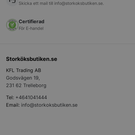
Skicka ett mail till
info@storkoksbutiken.se
.
Certifierad
För E-handel
CookieScriptConsent
CookieScript
storkoksbutiken
Storköksbutiken.se
KFL Trading AB
Godsvägen 19,
231 62 Trelleborg
Tel:
+4641041444
PHPSESSID
PHP.net
Email:
info@storkoksbutiken.se
storkoksbutiken