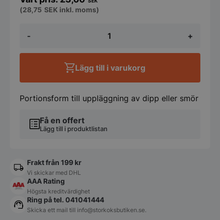
SEK
(
28,75
SEK
inkl. moms)
Butter
-
+
dish
Ramekin
-
100
Lägg till i varukorg
ml
mängd
Portionsform till uppläggning av dipp eller smör
Få en offert
Lägg till i produktlistan
Frakt från 199 kr
Vi skickar med DHL
AAA Rating
Högsta kreditvärdighet
Ring på tel. 041041444
Skicka ett mail till
info@storkoksbutiken.se
.