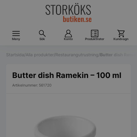
Meny
Sök
Konto
Produktlistor
Kundvagn
Startsida
/
Alla produkter
/
Restaurangutrustning
/
Butter dish Ramek
Butter dish Ramekin – 100 ml
Artikelnummer: 561720