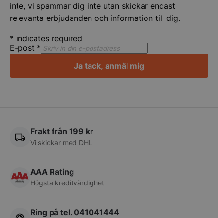
inte, vi spammar dig inte utan skickar endast
relevanta erbjudanden och information till dig.
Strikt nödvändiga kakor tillåter
kärnwebbplatsfunktioner som användarinloggning
och kontohantering. Webbplatsen kan inte
*
indicates required
användas ordentligt utan strikt nödvändiga cookies.
E-post
*
Namn
Leverantör
/
Do
Ja tack, anmäl mig
VISITOR_PRIVACY_METADATA
YouTube
.youtube.com
Frakt från 199 kr
Vi skickar med DHL
AAA Rating
Högsta kreditvärdighet
pys_session_limit
.storkoksbutiken
Google
Privacy Policy
Ring på tel. 041041444