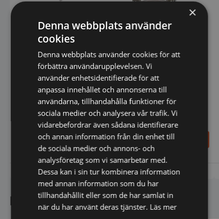
×
Gejdervagn iKore 102
Denna webbplats använder
Varimixer 40/20 l
cookies
standardskålvagn
Denna webbplats använder cookies för att
förbättra användarupplevelsen. Vi
använder enhetsidentifierade för att
anpassa innehållet och annonserna till
användarna, tillhandahålla funktioner för
sociala medier och analysera vår trafik. Vi
vidarebefordrar även sådana identifierare
och annan information från din enhet till
10.569,00
6.670,00
SEK
SEK
de sociala medier och annons- och
analysföretag som vi samarbetar med.
Dessa kan i sin tur kombinera information
Vi prisjämför
Vi prisjämför
med annan information som du har
tillhandahållit eller som de har samlat in
Kundnöjdhet
när du har använt deras tjänster.
Läs mer