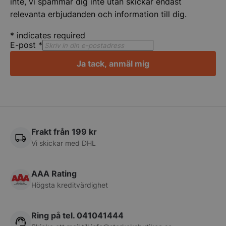
inte, vi spammar dig inte utan skickar endast
relevanta erbjudanden och information till dig.
Strikt nödvändiga kakor tillåter
kärnwebbplatsfunktioner som användarinloggning
och kontohantering. Webbplatsen kan inte
*
indicates required
användas ordentligt utan strikt nödvändiga cookies.
E-post
*
Namn
Leverantör
/
Do
Ja tack, anmäl mig
VISITOR_PRIVACY_METADATA
YouTube
.youtube.com
Frakt från 199 kr
Vi skickar med DHL
AAA Rating
Högsta kreditvärdighet
pys_session_limit
.storkoksbutiken
Google
Privacy Policy
Ring på tel. 041041444