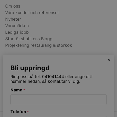
Services Limite
.accounts.livech
Om oss
Våra kunder och referenser
wp_woocommerce_session_[abcdef0123456789]
storkoksbutiken
Nyheter
{32}
Varumärken
Lediga jobb
woocommerce_cart_hash
Automattic Inc
Storköksbutikens Blogg
storkoksbutiken
Projektering restaurang & storkök
woocommerce_items_in_cart
Automattic Inc
x
storkoksbutiken
Kategorier
Bli uppringd
Restaurangmaskiner
Ring oss på tel. 041041444 eller ange ditt
Kök & Matsal
woocommerce_recently_viewed
Automattic Inc
nummer nedan, så kontaktar vi dig.
storkoksbutiken
Köksinredning & Rostfritt
Namn
*
Restaurangmöbler
Ribbväggar & Akustik
Namn
Levera
Leverantör
/
Telefon
*
Namn
Utgång
Beskrivni
__telemetric.v
.storko
Leverantör
Domän
/
Namn
Utgång
Beskrivn