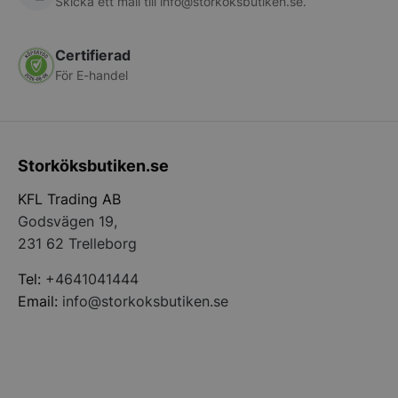
Skicka ett mail till
info@storkoksbutiken.se
.
Certifierad
För E-handel
CookieScriptConsent
CookieScript
storkoksbutiken
Storköksbutiken.se
KFL Trading AB
Godsvägen 19,
231 62 Trelleborg
Tel:
+4641041444
Email:
info@storkoksbutiken.se
PHPSESSID
PHP.net
storkoksbutiken