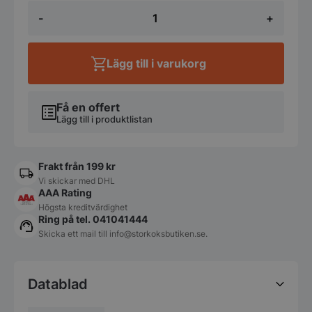
Brygga
-
+
med
LED
-
till
Lägg till i varukorg
Rocam
5
GN
drop-
Få en offert
in
Lägg till i produktlistan
mängd
Frakt från 199 kr
Vi skickar med DHL
AAA Rating
Högsta kreditvärdighet
Ring på tel. 041041444
Skicka ett mail till
info@storkoksbutiken.se
.
Datablad