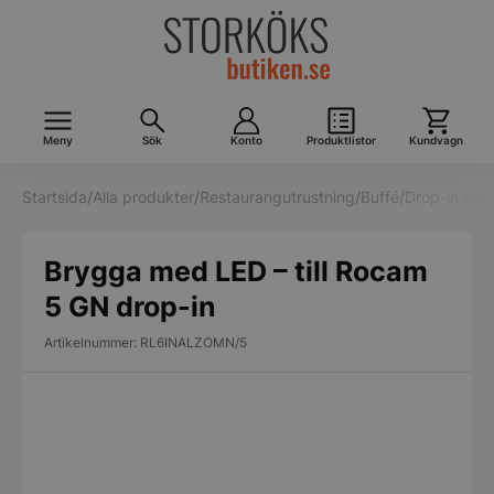
Meny
Sök
Konto
Produktlistor
Kundvagn
Startsida
/
Alla produkter
/
Restaurangutrustning
/
Buffé
/
Drop-in enh
Brygga med LED – till Rocam
5 GN drop-in
Artikelnummer: RL6INALZOMN/5