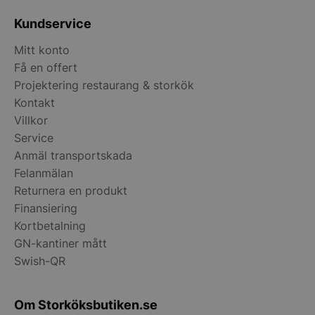
Kundservice
Mitt konto
Få en offert
Projektering restaurang & storkök
Kontakt
Villkor
Service
pys_start_session
.storkoksbutiken
Anmäl transportskada
Felanmälan
Returnera en produkt
Finansiering
Kortbetalning
GN-kantiner mått
__lc_cid
On Direct Busin
Swish-QR
Services Limite
.accounts.livech
Om Storköksbutiken.se
__lc_cst
On Direct Busin