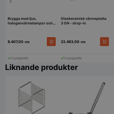
Brygga med ljus,
Glaskeramisk värmeplatta
halogenvärmelampor och
3 GN - drop-in
oval fot - till rakt eller välvt
glas
9.407,00
22.483,00
SEK
SEK
Vi prisjämför
Vi prisjämför
Liknande produkter