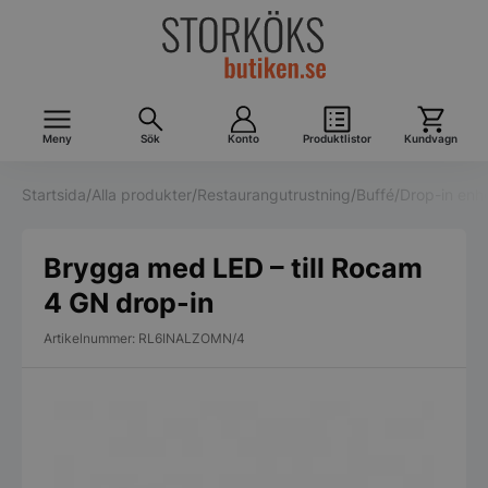
Meny
Sök
Konto
Produktlistor
Kundvagn
Startsida
/
Alla produkter
/
Restaurangutrustning
/
Buffé
/
Drop-in enh
Brygga med LED – till Rocam
4 GN drop-in
Artikelnummer: RL6INALZOMN/4