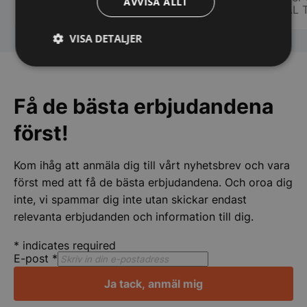
bemötande. Man lägger kunden i
vi fic
AVVISA ALLT
REAL 
centrum och inget är omöjligt.
stora ca
Rekommenderar varmt detta företag.
specie
VISA DETALJER
chauff
ihåg namnet på.
Strikt
Prestanda
Inriktning
att ha
nödvändigt
för er 
Få de bästa erbjudandena
först!
Funktioner
Oklassificerade
Kom ihåg att anmäla dig till vårt nyhetsbrev och vara
först med att få de bästa erbjudandena. Och oroa dig
inte, vi spammar dig inte utan skickar endast
relevanta erbjudanden och information till dig.
Strikt nödvändigt
Prestanda
Inriktning
*
indicates required
Funktioner
Oklassificerade
E-post
*
Strikt nödvändiga kakor tillåter
Ja tack, anmäl mig
kärnwebbplatsfunktioner som användarinloggning
och kontohantering. Webbplatsen kan inte
användas ordentligt utan strikt nödvändiga cookies.