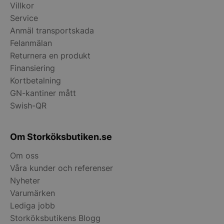
Villkor
Service
Anmäl transportskada
Felanmälan
Returnera en produkt
pys_start_session
.storkoksbutiken
Finansiering
Kortbetalning
GN-kantiner mått
Swish-QR
Om Storköksbutiken.se
__lc_cid
On Direct Busin
Services Limite
Om oss
.accounts.livech
Våra kunder och referenser
__lc_cst
On Direct Busin
Nyheter
Services Limite
Varumärken
.accounts.livech
Lediga jobb
wp_woocommerce_session_[abcdef0123456789]
storkoksbutiken
Storköksbutikens Blogg
{32}