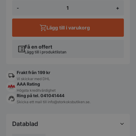
Brygga
-
+
med
LED
-
till
Lägg till i varukorg
Rocam
4
GN
drop-
Få en offert
in
Lägg till i produktlistan
mängd
Frakt från 199 kr
Vi skickar med DHL
AAA Rating
Högsta kreditvärdighet
Ring på tel. 041041444
Skicka ett mail till
info@storkoksbutiken.se
.
Datablad