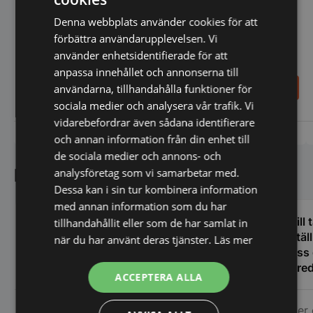
Denna webbplats använder cookies för att
förbättra användarupplevelsen. Vi
Snedställt hostskydd till
använder enhetsidentifierade för att
brygga 4 GN - Rocam drop-
anpassa innehållet och annonserna till
in
1.798,00
55,00
användarna, tillhandahålla funktioner för
SEK
SEK
sociala medier och analysera vår trafik. Vi
vidarebefordrar även sådana identifierare
Vi prisjämför
Vi prisjämför
och annan information från din enhet till
de sociala medier och annons- och
Kundnöjdhet
analysföretag som vi samarbetar med.
Dessa kan i sin tur kombinera information
med annan information som du har
Efter att fått en offert som jag sen lite
Vi vill
tillhandahållit eller som de har samlat in
glömde bort. Kontaktade
bestäl
när du har använt deras tjänster.
Läs mer
Storköksbutiken flera månader senare.
åt oss
Tänk att de trollade fram min offert och
en fred
ACCEPTERA ALLA
den gällde fortfarande. Det kallar jag
oss i 
service. Snabb leverans och ett trevligt
många 
Roger 
Marja