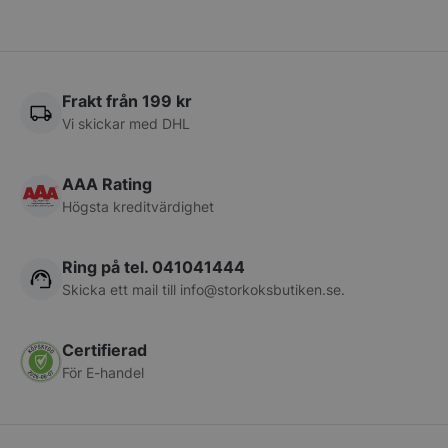
Namn
Leverantör
/
Do
VISITOR_PRIVACY_METADATA
YouTube
.youtube.com
Frakt från 199 kr
Vi skickar med DHL
AAA Rating
Högsta kreditvärdighet
Ring på tel. 041041444
Skicka ett mail till
info@storkoksbutiken.se
.
pys_session_limit
.storkoksbutiken
Google
Privacy Policy
Certifierad
För E-handel