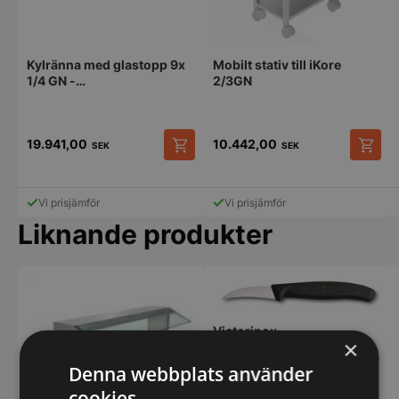
Kylränna med glastopp 9x
Mobilt stativ till iKore
1/4 GN -
2/3GN
2019x336x450mm - Fagor
19.941,00
10.442,00
SEK
SEK
Vi prisjämför
Vi prisjämför
Liknande produkter
Victorinox -
×
Tourner-/Formkniv, 6 cm,
svart
Denna webbplats använder
cookies