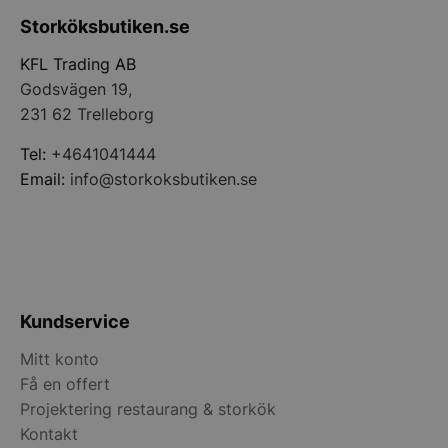
Storköksbutiken.se
KFL Trading AB
Godsvägen 19,
CookieScriptConsent
CookieScript
storkoksbutiken
231 62 Trelleborg
Tel:
+4641041444
Email:
info@storkoksbutiken.se
PHPSESSID
PHP.net
storkoksbutiken
Kundservice
Mitt konto
Få en offert
Projektering restaurang & storkök
Kontakt