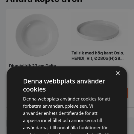
Tallrik med hög kant Oslo,
HENDI, Vit, Ø280x(H)28
mm
Djup tallrik 23 cm Delta
×
Denna webbplats använder
cookies
134,40
SEK
61,00
SEK
168,00
SEK
Denna webbplats använder cookies för att
Den
förbättra användarupplevelsen. Vi
här
produkten
använder enhetsidentifierade för att
Vi prisjämför
Vi prisjämför
har
anpassa innehållet och annonserna till
Liknande produkter
flera
användarna, tillhandahålla funktioner för
varianter.
De