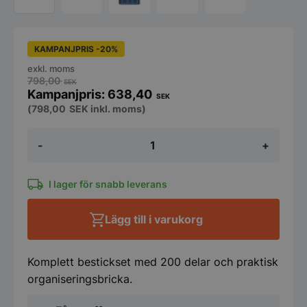
KAMPANJPRIS -20%
exkl. moms
798,00
SEK
638,40
SEK
(
798,00
SEK
inkl. moms)
Bestickset,
-
+
200
delar,
med
bestickinsats,
I lager för snabb leverans
HENDI,
blå,
Lägg till i varukorg
525x300x(H)95
mm,
rektangulär
mängd
Komplett bestickset med 200 delar och praktisk
organiseringsbricka.