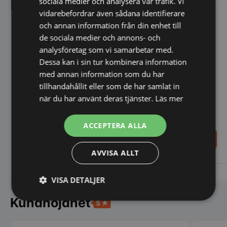
sociala medier och analysera vår trafik. Vi
olika
vidarebefordrar även sådana identifierare
alternativen
och annan information från din enhet till
kan
väljas
de sociala medier och annons- och
på
analysföretag som vi samarbetar med.
produktsidan
Dessa kan i sin tur kombinera information
med annan information som du har
tillhandahållit eller som de har samlat in
när du har använt deras tjänster.
Läs mer
Knivar set 12 st - P1
Steakknivar - 1 set med 12
st - P1
ACCEPTERA ALLA
156,00
210,00
SEK
SEK
AVVISA ALLT
Vi prisjämför
Vi prisjämför
VISA DETALJER
Kundnöjdhet
Strikt
Prestanda
Inriktning
nödvändigt