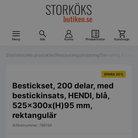
Meny
Sök
Konto
Produktlistor
Kundvagn
Startsida
/
Alla produkter
/
Restaurangutrustning
/
Servering & Dukni
SPARA 20%
Bestickset, 200 delar, med
bestickinsats, HENDI, blå,
525x300x(H)95 mm,
rektangulär
Artikelnummer: 766194