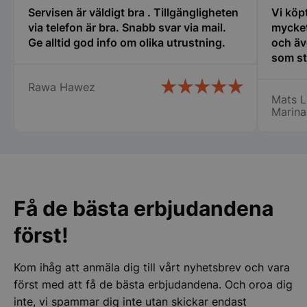
Servisen är väldigt bra . Tillgängligheten
Vi köp
via telefon är bra. Snabb svar via mail.
mycket
Funktioner
Oklassificerade
Ge alltid god info om olika utrustning.
och äv
som st
erfare
Rawa Hawez
var til
Mats L
ny i de
Marina
min ny
Strikt nödvändigt
Prestanda
Inriktning
det bl
Funktioner
Oklassificerade
Lindqv
Strikt nödvändiga kakor tillåter
kärnwebbplatsfunktioner som användarinloggning
och kontohantering. Webbplatsen kan inte
Få de bästa erbjudandena
användas ordentligt utan strikt nödvändiga cookies.
Namn
Leverantör
/
Do
först!
VISITOR_PRIVACY_METADATA
YouTube
.youtube.com
Kom ihåg att anmäla dig till vårt nyhetsbrev och vara
först med att få de bästa erbjudandena. Och oroa dig
inte, vi spammar dig inte utan skickar endast