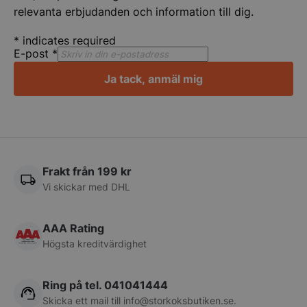
relevanta erbjudanden och information till dig.
*
indicates required
E-post
*
Ja tack, anmäl mig
pys_session_limit
.storkoksbutiken
Google
Privacy Policy
Frakt från 199 kr
Vi skickar med DHL
AAA Rating
Högsta kreditvärdighet
CookieScriptConsent
CookieScript
storkoksbutiken
Ring på tel. 041041444
Skicka ett mail till
info@storkoksbutiken.se
.