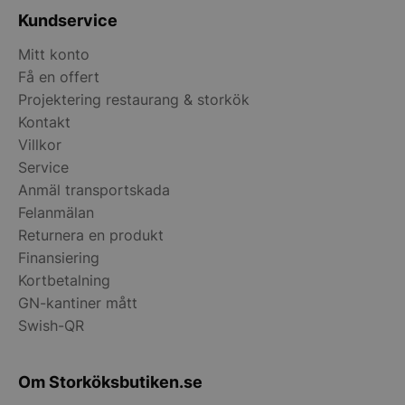
Kundservice
Mitt konto
Få en offert
Projektering restaurang & storkök
Kontakt
__lc_cid
On Direct Busin
Services Limite
Villkor
.accounts.livech
Service
Anmäl transportskada
__lc_cst
On Direct Busin
Services Limite
Felanmälan
.accounts.livech
Returnera en produkt
wp_woocommerce_session_[abcdef0123456789]
storkoksbutiken
Finansiering
{32}
Kortbetalning
GN-kantiner mått
woocommerce_cart_hash
Automattic Inc
Swish-QR
storkoksbutiken
Om Storköksbutiken.se
woocommerce_items_in_cart
Automattic Inc