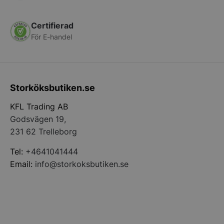
Certifierad
För E-handel
PHPSESSID
PHP.net
storkoksbutiken
Storköksbutiken.se
KFL Trading AB
Godsvägen 19,
231 62 Trelleborg
Tel:
+4641041444
Email:
info@storkoksbutiken.se
pys_start_session
.storkoksbutiken