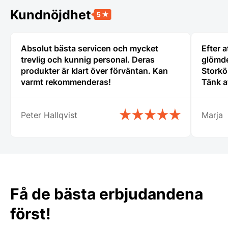
Kundnöjdhet
Absolut bästa servicen och mycket
Efter a
trevlig och kunnig personal. Deras
glömde
produkter är klart över förväntan. Kan
Storkö
varmt rekommenderas!
Tänk a
den gäl
servic
Peter Hallqvist
Marja
bemöta
centru
Rekomm
Få de bästa erbjudandena
först!