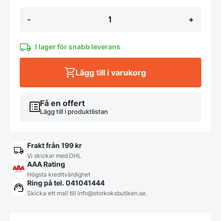
Bestickkorg
-
+
-
Ø97x137mm
mängd
I lager för snabb leverans
Lägg till i varukorg
Få en offert
Lägg till i produktlistan
Frakt från 199 kr
Vi skickar med DHL
AAA Rating
Högsta kreditvärdighet
Ring på tel. 041041444
Skicka ett mail till
info@storkoksbutiken.se
.