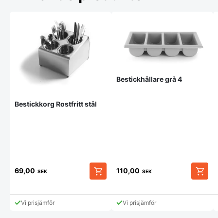
variant
De
olika
alterna
kan
väljas
på
produk
Bestickhållare grå 4
Bestickkorg Rostfritt stål
69,00
110,00
SEK
SEK
Vi prisjämför
Vi prisjämför