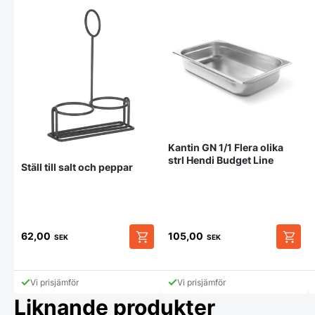
Kantin GN 1/1 Flera olika
strl Hendi Budget Line
Ställ till salt och peppar
62,00
105,00
SEK
SEK
Den
här
produk
Vi prisjämför
Vi prisjämför
har
Liknande produkter
flera