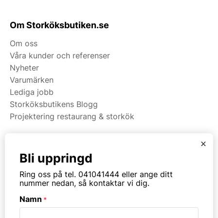
Om Storköksbutiken.se
Om oss
Våra kunder och referenser
Nyheter
Varumärken
Lediga jobb
Storköksbutikens Blogg
Projektering restaurang & storkök
x
Kategorier
Bli uppringd
Restaurangmaskiner
Ring oss på tel. 041041444 eller ange ditt
Kök & Matsal
nummer nedan, så kontaktar vi dig.
Köksinredning & Rostfritt
Namn
*
Restaurangmöbler
Ribbväggar & Akustik