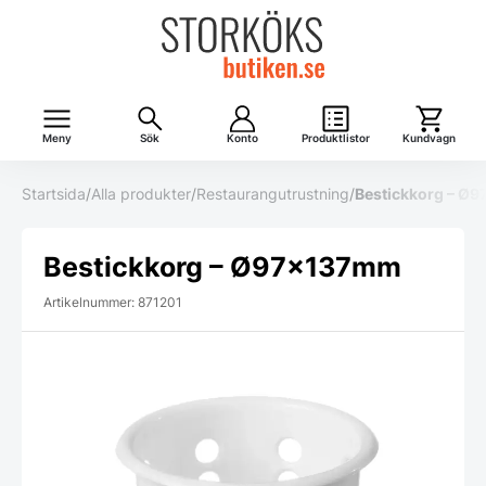
Meny
Sök
Konto
Produktlistor
Kundvagn
Startsida
/
Alla produkter
/
Restaurangutrustning
/
Bestickkorg – Ø
Bestickkorg – Ø97x137mm
Artikelnummer: 871201