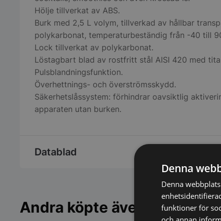
Hölje tillverkat av ABS.
Burk med 2,5 L volym, tillverkad av hållbar trans
polykarbonat, temperaturbeständig från -40 till 9
Lock tillverkat av polykarbonat.
Löstagbart blad av rostfritt stål AISI 420 med tit
Pulsblandningsfunktion.
Överhettnings- och överströmsskydd.
Säkerhetslåssystem: förhindrar oavsiktlig aktiveri
apparaten utan burken.
Datablad
Denna webb
Denna webbplats 
enhetsidentifiera
Andra köpte även
funktioner för so
och annan informa