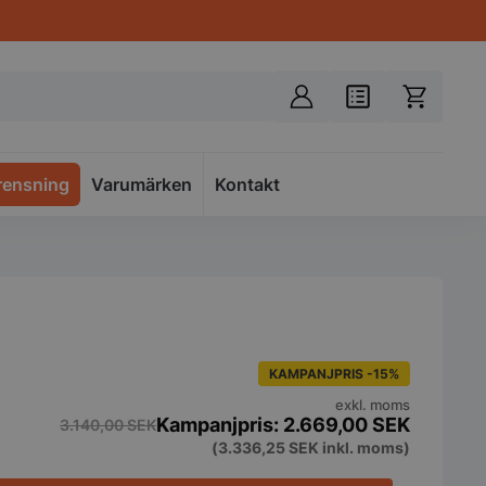
rensning
Varumärken
Spacer
Kontakt
KAMPANJPRIS -15%
exkl. moms
2.669,00
SEK
3.140,00
SEK
(
3.336,25
SEK
inkl. moms)