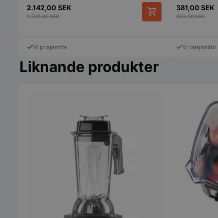
2.142,00
SEK
381,00
SEK
2.520,00
SEK
423,00
SEK
Vi prisjämför
Vi prisjämför
Liknande produkter
pys_session_limit
CookieScriptConse
PHPSESSID