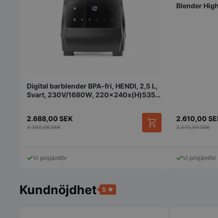
Blender Hi
pys_start_session
Digital barblender BPA-fri, HENDI, 2,5 L,
Svart, 230V/1680W, 220x240x(H)535
__lc_cid
mm
2.688,00
SEK
2.610,00
SE
3.360,00
SEK
3.070,00
SEK
__lc_cst
Vi prisjämför
Vi prisjämför
wp_woocommerce_s
{32}
woocommerce_cart
Kundnöjdhet
woocommerce_item