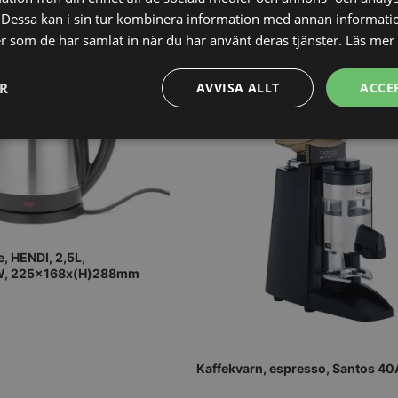
Dessa kan i sin tur kombinera information med annan informati
ler som de har samlat in när du har använt deras tjänster.
Läs mer
ER
AVVISA ALLT
ACCE
Prestanda
Inriktning
Funktioner
, HENDI, 2,5L,
W, 225x168x(H)288mm
Strikt nödvändigt
Prestanda
Inriktning
Funktioner
Oklassificerade
kor tillåter kärnwebbplatsfunktioner som användarinloggning och kontohantering. We
utan strikt nödvändiga cookies.
Leverantör
/
Domän
Utgång
Beskrivning
Kaffekvarn, espresso, Santos 4
METADATA
5
Denna cookie 
YouTube
månader
lagra använd
.youtube.com