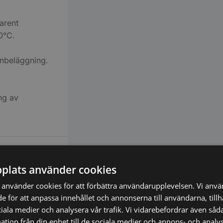
parent
0°C.
anbeläggning.
ng av
plats använder cookies
använder cookies för att förbättra användarupplevelsen. Vi anv
de för att anpassa innehållet och annonserna till användarna, till
ciala medier och analysera vår trafik. Vi vidarebefordrar även såda
tion från din enhet till de sociala medier och annons- och analy