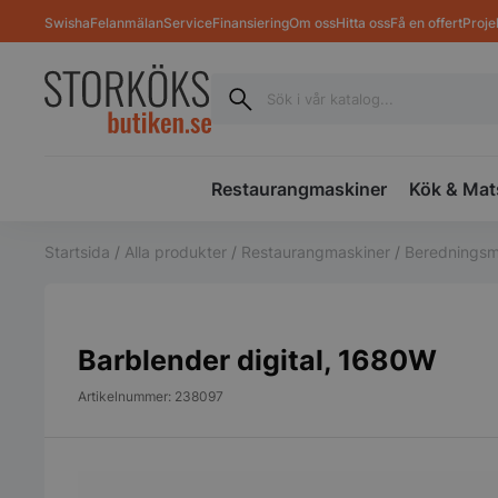
Swisha
Felanmälan
Service
Finansiering
Om oss
Hitta oss
Få en offert
Proje
Restaurangmaskiner
Kök & Mat
Startsida
/
Alla produkter
/
Restaurangmaskiner
/
Beredningsm
Barblender digital, 1680W
Artikelnummer: 238097