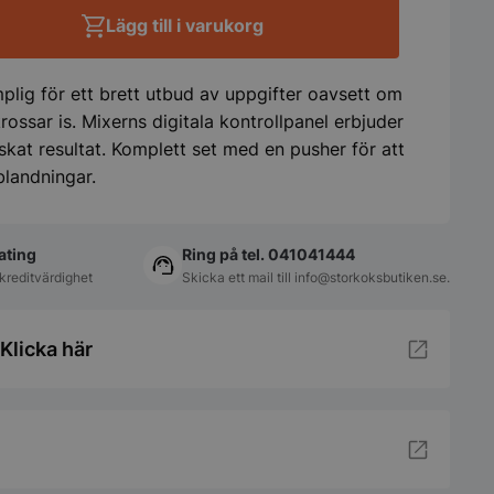
Lägg till i varukorg
mplig för ett brett utbud av uppgifter oavsett om
rossar is. Mixerns digitala kontrollpanel erbjuder
skat resultat. Komplett set med en pusher för att
blandningar.
ating
Ring på tel. 041041444
kreditvärdighet
Skicka ett mail till
info@storkoksbutiken.se
.
Klicka här