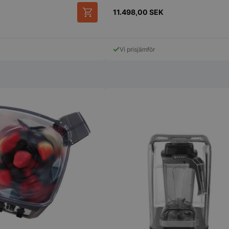
4 veckor
sekretessval f
med webbplats
11.498,00
SEK
uppgifter om
samtycke om 
sekretesspoli
inställningar, 
att deras pref
Vi prisjämför
framtida sess
.storkoksbutiken.se
59
Denna cookie 
Google Privacy Policy
minuter
begränsa hur
54
användare kan
sekunder
serverfunktio
tidsperiod, som
förbättra web
och förhindra
tjänster.
nt
2
Denna cookie
CookieScript
månader
Cookie-Script
storkoksbutiken.se
4 veckor
komma ihåg p
besökarens co
nödvändigt at
cookiebanner 
Session
Cookie gener
PHP.net
applikationer
storkoksbutiken.se
språket. Detta
identifierare
underhålla var
användarsessi
normalt ett s