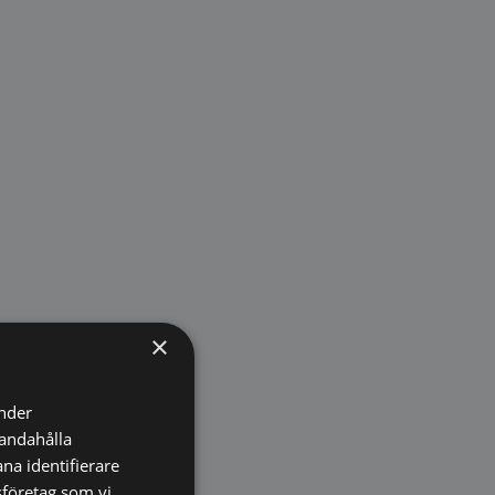
×
änder
handahålla
na identifierare
sföretag som vi