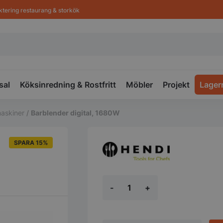
ktering restaurang & storkök
sal
Köksinredning & Rostfritt
Möbler
Projekt
Lager
askiner
/
Barblender digital, 1680W
SPARA 15%
Barblender
-
+
digital,
1680W
mängd