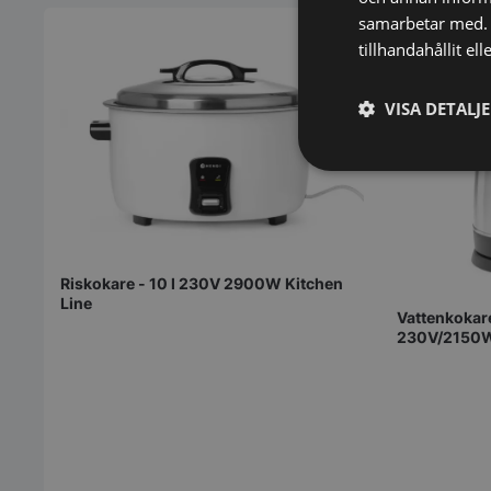
samarbetar med. 
tillhandahållit el
VISA DETALJ
Strikt
nödvändigt
Riskokare - 10 l 230V 2900W Kitchen
Line
Vattenkokare
230V/2150
Strikt nödvändiga ka
användas ordentligt 
Namn
VISITOR_PRIVACY_