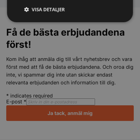
Lindqvist Femöre Marina AB
VISA DETALJER
Strikt
Prestanda
Inriktning
nödvändigt
Få de bästa erbjudandena
först!
Funktioner
Oklassificerade
Kom ihåg att anmäla dig till vårt nyhetsbrev och vara
först med att få de bästa erbjudandena. Och oroa dig
inte, vi spammar dig inte utan skickar endast
relevanta erbjudanden och information till dig.
*
indicates required
Strikt nödvändigt
Prestanda
Inriktning
E-post
*
Funktioner
Oklassificerade
Ja tack, anmäl mig
Strikt nödvändiga kakor tillåter
kärnwebbplatsfunktioner som användarinloggning
och kontohantering. Webbplatsen kan inte
användas ordentligt utan strikt nödvändiga cookies.