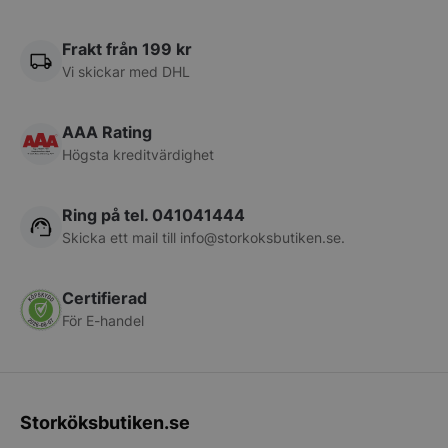
Namn
Leverantör
/
Do
VISITOR_PRIVACY_METADATA
YouTube
.youtube.com
Frakt från 199 kr
Vi skickar med DHL
AAA Rating
Högsta kreditvärdighet
Ring på tel. 041041444
Skicka ett mail till
info@storkoksbutiken.se
.
pys_session_limit
.storkoksbutiken
Google
Certifierad
Privacy Policy
För E-handel
Storköksbutiken.se