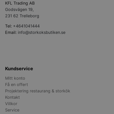
KFL Trading AB
Godsvägen 19,
231 62 Trelleborg
CookieScriptConsent
CookieScript
storkoksbutiken
Tel:
+4641041444
Email:
info@storkoksbutiken.se
PHPSESSID
PHP.net
storkoksbutiken
Kundservice
Mitt konto
Få en offert
Projektering restaurang & storkök
Kontakt
Villkor
Service