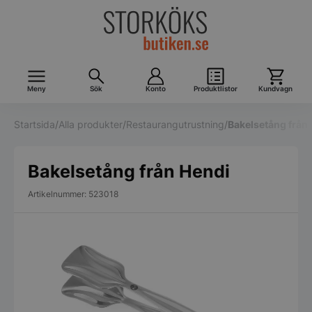
Meny
Sök
Konto
Produktlistor
Kundvagn
Startsida
/
Alla produkter
/
Restaurangutrustning
/
Bakelsetång från
Bakelsetång från Hendi
Artikelnummer: 523018