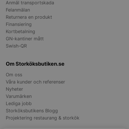
Anmäl transportskada
Felanmälan
Returnera en produkt
Finansiering
pys_start_session
.storkoksbutiken
Kortbetalning
GN-kantiner mått
Swish-QR
Om Storköksbutiken.se
Om oss
__lc_cid
On Direct Busin
Services Limite
Våra kunder och referenser
.accounts.livech
Nyheter
__lc_cst
Varumärken
On Direct Busin
Services Limite
Lediga jobb
.accounts.livech
Storköksbutikens Blogg
wp_woocommerce_session_[abcdef0123456789]
storkoksbutiken
Projektering restaurang & storkök
{32}