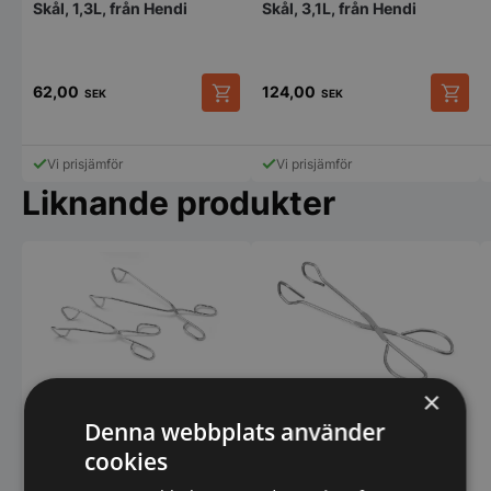
Skål, 1,3L, från Hendi
Skål, 3,1L, från Hendi
62,00
124,00
SEK
SEK
Vi prisjämför
Vi prisjämför
Liknande produkter
×
Serveringstång, böjd,
Serveringstång, 240mm
Denna webbplats använder
240mm, från Hendi
från Hendi
cookies