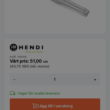
exkl. moms
51,00
SEK
(
63,75
SEK
inkl. moms)
Bakelsetång
-
+
från
Hendi
mängd
I lager för snabb leverans
Lägg till i varukorg