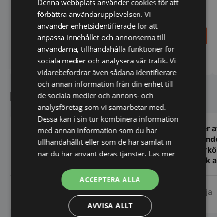
Denna webbplats använder cookies för att
förbättra användarupplevelsen. Vi
använder enhetsidentifierade för att
87,00
102,00
anpassa innehållet och annonserna till
SEK
SEK
användarna, tillhandahålla funktioner för
sociala medier och analysera vår trafik. Vi
Vi prisjämför
Vi prisjämför
vidarebefordrar även sådana identifierare
och annan information från din enhet till
Kundnöjdhet
de sociala medier och annons- och
analysföretag som vi samarbetar med.
Dessa kan i sin tur kombinera information
Vi köpte en stor spiskåpa och fick hur
Efter a
med annan information som du har
mycket support som helst inför köpet
glömde
tillhandahållit eller som de har samlat in
och även efteråt. Upplevde kunnandet
Storkö
när du har använt deras tjänster.
Läs mer
som stort och även att de hade egen
Tänk a
erfarenhet av restaurangbranschen som
den gäl
ACCEPTERA ALLA
var till stor hjälp för mig som är relativt
servic
Mats Lindqvist, Femöre
Marja
ny i detta. Tänker att detta företag får bli
bemöta
Marina AB
min nya huvudleverantör framöver när
centru
AVVISA ALLT
det blir dags för nya inköp! Mats
Rekomm