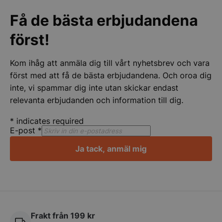
Få de bästa erbjudandena
Strikt nödvändigt
Prestanda
Inriktning
först!
Funktioner
Oklassificerade
Strikt nödvändiga kakor tillåter
Kom ihåg att anmäla dig till vårt nyhetsbrev och vara
kärnwebbplatsfunktioner som användarinloggning
och kontohantering. Webbplatsen kan inte
först med att få de bästa erbjudandena. Och oroa dig
användas ordentligt utan strikt nödvändiga cookies.
inte, vi spammar dig inte utan skickar endast
Namn
Leverantör
/
Do
relevanta erbjudanden och information till dig.
VISITOR_PRIVACY_METADATA
YouTube
.youtube.com
*
indicates required
E-post
*
Ja tack, anmäl mig
Frakt från 199 kr