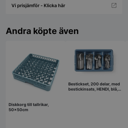
Vi prisjämför - Klicka här
Andra köpte även
Bestickset, 200 delar, med
bestickinsats, HENDI, blå,
525x300x(H)95 mm,
rektangulär
Diskkorg till tallrikar,
50x50cm