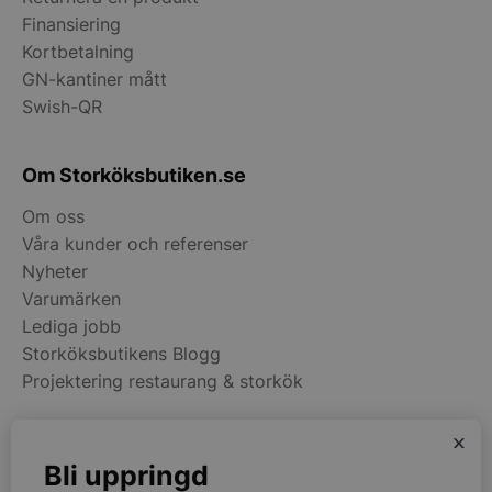
__lc_cid
On Direct Busin
Finansiering
Services Limite
.accounts.livech
Kortbetalning
GN-kantiner mått
__lc_cst
On Direct Busin
Services Limite
Swish-QR
.accounts.livech
wp_woocommerce_session_[abcdef0123456789]
storkoksbutiken
Om Storköksbutiken.se
{32}
Om oss
woocommerce_cart_hash
Automattic Inc
Våra kunder och referenser
storkoksbutiken
Nyheter
Varumärken
Lediga jobb
woocommerce_items_in_cart
Automattic Inc
storkoksbutiken
Storköksbutikens Blogg
Projektering restaurang & storkök
woocommerce_recently_viewed
Automattic Inc
x
storkoksbutiken
Kategorier
Bli uppringd
Restaurangmaskiner