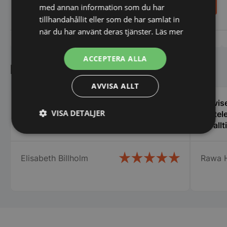
55,00
51,00
med annan information som du har
SEK
SEK
tillhandahållit eller som de har samlat in
när du har använt deras tjänster.
Läs mer
Vi prisjämför
Vi prisjämför
ACCEPTERA ALLA
Kundnöjdhet
AVVISA ALLT
Hemleverans, mycket bra installation av
Servise
VISA DETALJER
och bortforsling av gammal spis och
via tel
ugn. Mycket nöjda.
Ge allt
Strikt
Prestanda
Inriktning
nödvändigt
Elisabeth Billholm
Rawa 
Funktioner
Oklassificerade