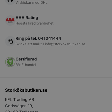
Vi skickar med DHL
pys_session_limit
.storkoksbutiken
Google
Privacy Policy
AAA Rating
Högsta kreditvärdighet
Ring på tel. 041041444
Skicka ett mail till
info@storkoksbutiken.se
.
Certifierad
CookieScriptConsent
CookieScript
För E-handel
storkoksbutiken
Storköksbutiken.se
KFL Trading AB
Godsvägen 19,
PHPSESSID
PHP.net
storkoksbutiken
231 62 Trelleborg