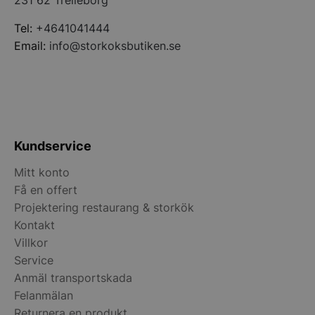
Tel:
+4641041444
Email:
info@storkoksbutiken.se
Kundservice
Mitt konto
Få en offert
pys_start_session
.storkoksbutiken
Projektering restaurang & storkök
Kontakt
Villkor
Service
Anmäl transportskada
Felanmälan
Returnera en produkt