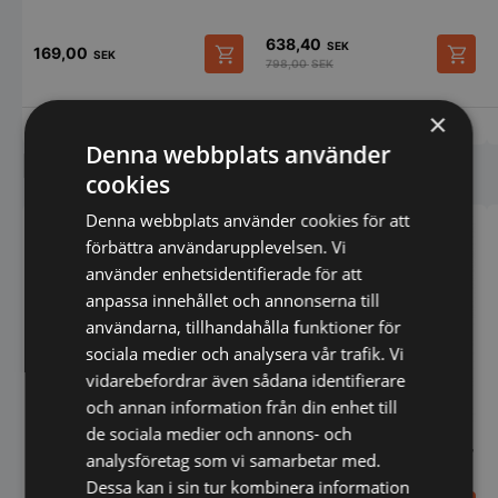
638,40
SEK
169,00
SEK
798,00
SEK
×
Vi prisjämför
Vi prisjämför
Denna webbplats använder
Liknande produkter
cookies
Denna webbplats använder cookies för att
förbättra användarupplevelsen. Vi
använder enhetsidentifierade för att
anpassa innehållet och annonserna till
användarna, tillhandahålla funktioner för
sociala medier och analysera vår trafik. Vi
vidarebefordrar även sådana identifierare
och annan information från din enhet till
de sociala medier och annons- och
Agano Bestick, Steakkniv -
Agano Bestick, Dessertkniv
analysföretag som vi samarbetar med.
Churchill
- Churchill
Dessa kan i sin tur kombinera information