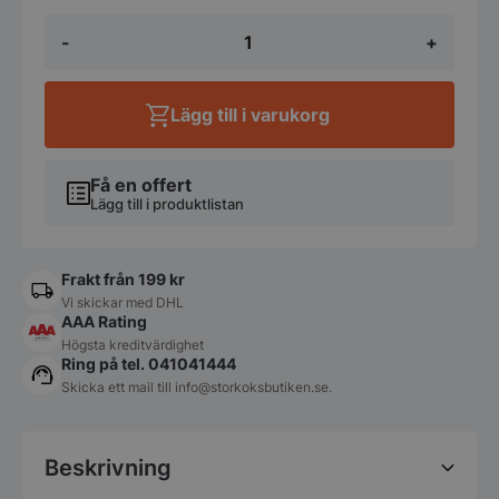
Agano
-
+
Bestick,
Kniv
-
Churchill
Lägg till i varukorg
mängd
Få en offert
Lägg till i produktlistan
Frakt från 199 kr
Vi skickar med DHL
AAA Rating
Högsta kreditvärdighet
Ring på tel. 041041444
Skicka ett mail till
info@storkoksbutiken.se
.
Beskrivning