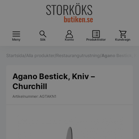
Meny
Sök
Konto
Produktlistor
Kundvagn
Startsida
/
Alla produkter
/
Restaurangutrustning
/
Agano Bestick, Kn
Agano Bestick, Kniv –
Churchill
Artikelnummer: AGTAKN1