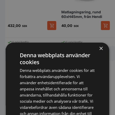
Matlagningsring, rund
60xH45mm, från Hendi
432,00
40,00
SEK
SEK
Den
här
produkten
Vi prisjämför
Vi prisjämför
har
×
Liknande produkter
flera
Denna webbplats använder
varianter.
De
cookies
olika
alternativen
Denna webbplats använder cookies för att
kan
förbättra användarupplevelsen. Vi
väljas
använder enhetsidentifierade för att
på
produktsidan
anpassa innehållet och annonserna till
användarna, tillhandahålla funktioner för
sociala medier och analysera vår trafik. Vi
vidarebefordrar även sådana identifierare
och annan information från din enhet till