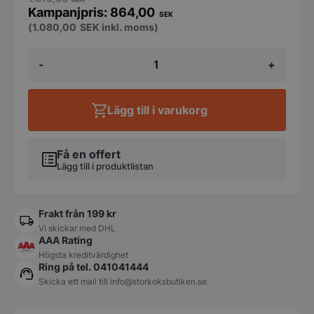
864,00
SEK
(
1.080,00
SEK
inkl. moms)
5
-
+
Wheel
dough
cutter
-
Lägg till i varukorg
5
smooth
ø55
mm
Få en offert
cutting
Lägg till i produktlistan
wheels
mängd
Frakt från 199 kr
Vi skickar med DHL
AAA Rating
Högsta kreditvärdighet
Ring på tel. 041041444
Skicka ett mail till
info@storkoksbutiken.se
.