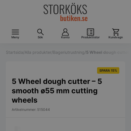
Meny
Sök
Konto
Produktlistor
Kundvagn
Startsida
/
Alla produkter
/
Bageriutrustning
/
5 Wheel dough cutter
SPARA 15%
5 Wheel dough cutter – 5
smooth ø55 mm cutting
wheels
Artikelnummer: 515044