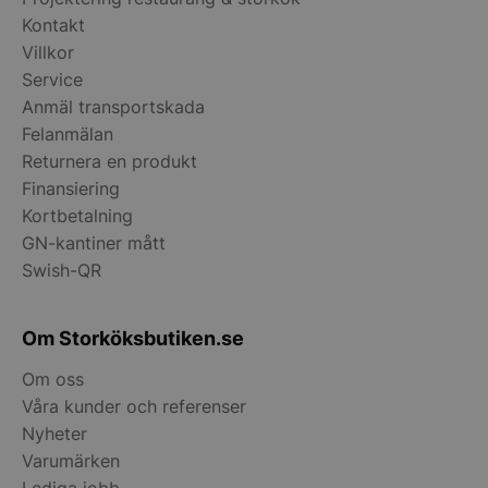
Kontakt
Villkor
Service
__lc_cid
On Direct Busin
Anmäl transportskada
Services Limite
.accounts.livech
Felanmälan
Returnera en produkt
__lc_cst
On Direct Busin
Services Limite
Finansiering
.accounts.livech
Kortbetalning
GN-kantiner mått
wp_woocommerce_session_[abcdef0123456789]
storkoksbutiken
{32}
Swish-QR
woocommerce_cart_hash
Automattic Inc
Om Storköksbutiken.se
storkoksbutiken
Om oss
Våra kunder och referenser
woocommerce_items_in_cart
Automattic Inc
storkoksbutiken
Nyheter
Varumärken