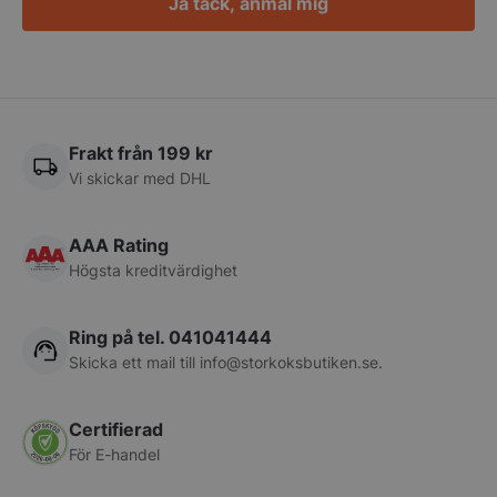
Ja tack, anmäl mig
pys_session_limit
.storkoksbutiken
Google
Privacy Policy
Frakt från 199 kr
Vi skickar med DHL
AAA Rating
Högsta kreditvärdighet
Ring på tel. 041041444
Skicka ett mail till
info@storkoksbutiken.se
.
CookieScriptConsent
CookieScript
storkoksbutiken
Certifierad
För E-handel