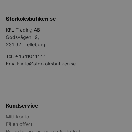
PHPSESSID
PHP.net
Storköksbutiken.se
storkoksbutiken
KFL Trading AB
Godsvägen 19,
231 62 Trelleborg
Tel:
+4641041444
Email:
info@storkoksbutiken.se
Kundservice
pys_start_session
.storkoksbutiken
Mitt konto
Få en offert
Projektering restaurang & storkök