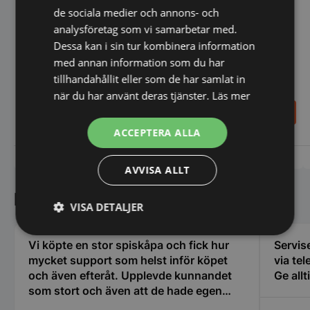
Knife DT7 Grater 7 mm
de sociala medier och annons- och
analysföretag som vi samarbetar med.
Dessa kan i sin tur kombinera information
med annan information som du har
Kniv, Teflon 195 mm -
tillhandahållit eller som de har samlat in
passar skärmaskin210031
när du har använt deras tjänster.
Läs mer
1.237,00
605,00
SEK
SEK
1.455,00
SEK
672,00
SEK
ACCEPTERA ALLA
Vi prisjämför
Vi prisjämför
AVVISA ALLT
Kundnöjdhet
VISA DETALJER
Strikt
Prestanda
Inriktning
Vi köpte en stor spiskåpa och fick hur
Servise
nödvändigt
mycket support som helst inför köpet
via tel
och även efteråt. Upplevde kunnandet
Ge allt
som stort och även att de hade egen
Funktioner
Oklassificerade
erfarenhet av restaurangbranschen som