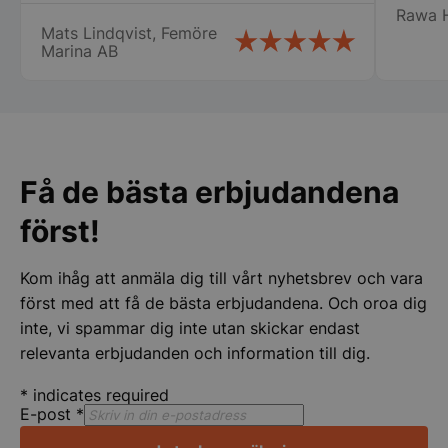
Rawa 
var till stor hjälp för mig som är relativt
Mats Lindqvist, Femöre
ny i detta. Tänker att detta företag får bli
Marina AB
min nya huvudleverantör framöver när
det blir dags för nya inköp! Mats
Lindqvist Femöre Marina AB
Strikt nödvändigt
Prestanda
Inriktning
Funktioner
Oklassificerade
Få de bästa erbjudandena
Strikt nödvändiga kakor tillåter
kärnwebbplatsfunktioner som användarinloggning
först!
och kontohantering. Webbplatsen kan inte
användas ordentligt utan strikt nödvändiga cookies.
Namn
Leverantör
/
Do
Kom ihåg att anmäla dig till vårt nyhetsbrev och vara
VISITOR_PRIVACY_METADATA
först med att få de bästa erbjudandena. Och oroa dig
YouTube
.youtube.com
inte, vi spammar dig inte utan skickar endast
relevanta erbjudanden och information till dig.
*
indicates required
E-post
*