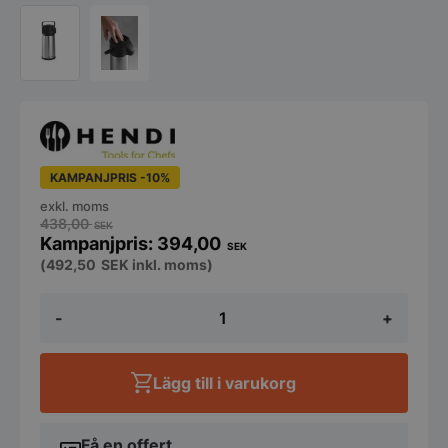
KAMPANJPRIS -10%
exkl. moms
438,00
SEK
394,00
SEK
(
492,50
SEK
inkl. moms)
Pumptermos
-
+
2,2
liter
Hendi
mängd
Lägg till i varukorg
Få en offert