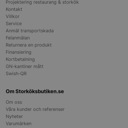
wp_woocommerce_session_[abcdef0123456789]
storkoksbutiken
Projektering restaurang & storkök
{32}
Kontakt
Villkor
woocommerce_cart_hash
Automattic Inc
Service
storkoksbutiken
Anmäl transportskada
Felanmälan
Returnera en produkt
woocommerce_items_in_cart
Automattic Inc
storkoksbutiken
Finansiering
Kortbetalning
GN-kantiner mått
woocommerce_recently_viewed
Automattic Inc
Swish-QR
storkoksbutiken
Om Storköksbutiken.se
Namn
Levera
Om oss
Leverantör
/
Namn
Utgång
Beskrivni
__telemetric.v
.storko
Våra kunder och referenser
Leverantör
Domän
/
Namn
Utgång
Beskrivn
Domän
Nyheter
pys_first_visit
.storkoksbutiken.se
1
Denna co
Leverantör
/
Namn
__Secure-YNID
Utgång
Beskrivn
.youtu
vecka
används f
sbjs_migrations
.storkoksbutiken.se
Session
Denna co
Domän
Varumärken
bestämma
spåra an