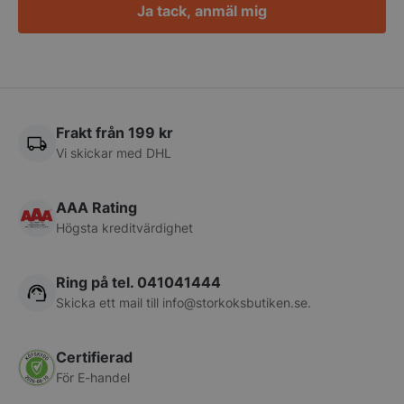
Ja tack, anmäl mig
CookieScriptConsent
CookieScript
storkoksbutiken
Frakt från 199 kr
Vi skickar med DHL
AAA Rating
Högsta kreditvärdighet
PHPSESSID
PHP.net
storkoksbutiken
Ring på tel. 041041444
Skicka ett mail till
info@storkoksbutiken.se
.
Certifierad
För E-handel