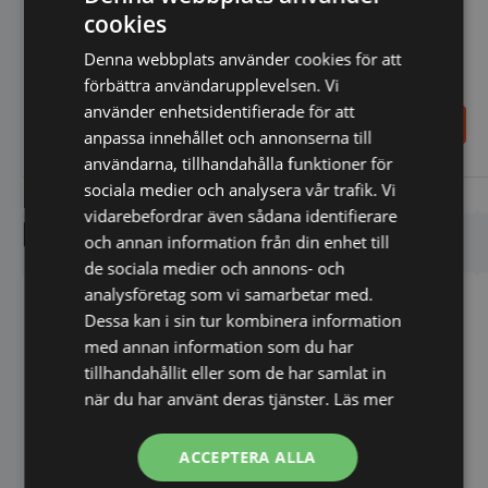
cookies
Denna webbplats använder cookies för att
förbättra användarupplevelsen. Vi
använder enhetsidentifierade för att
486,00
SEK
110,00
SEK
anpassa innehållet och annonserna till
540,00
SEK
användarna, tillhandahålla funktioner för
sociala medier och analysera vår trafik. Vi
Vi prisjämför
Vi prisjämför
vidarebefordrar även sådana identifierare
Liknande produkter
och annan information från din enhet till
de sociala medier och annons- och
analysföretag som vi samarbetar med.
Dessa kan i sin tur kombinera information
med annan information som du har
tillhandahållit eller som de har samlat in
när du har använt deras tjänster.
Läs mer
ACCEPTERA ALLA