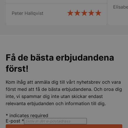
och kontohantering. Webbplatsen kan inte
användas ordentligt utan strikt nödvändiga cookies.
Elisabe
Peter Hallqvist
Namn
Leverantör
/
Do
VISITOR_PRIVACY_METADATA
YouTube
.youtube.com
Få de bästa erbjudandena
först!
Kom ihåg att anmäla dig till vårt nyhetsbrev och vara
först med att få de bästa erbjudandena. Och oroa dig
pys_session_limit
.storkoksbutiken
inte, vi spammar dig inte utan skickar endast
Google
Privacy Policy
relevanta erbjudanden och information till dig.
*
indicates required
E-post
*