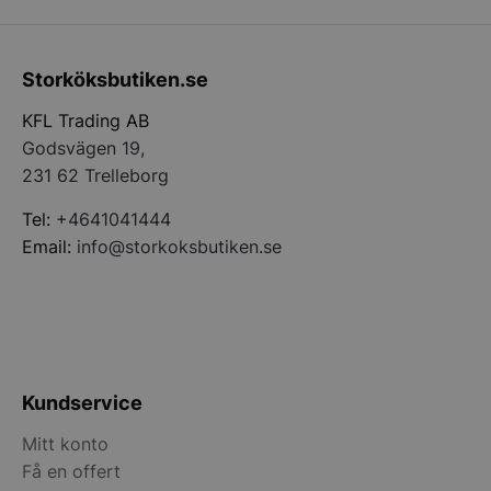
Storköksbutiken.se
KFL Trading AB
Godsvägen 19,
pys_start_session
.storkoksbutiken
231 62 Trelleborg
Tel:
+4641041444
Email:
info@storkoksbutiken.se
__lc_cid
On Direct Busin
Services Limite
.accounts.livech
Kundservice
__lc_cst
On Direct Busin
Services Limite
Mitt konto
.accounts.livech
Få en offert