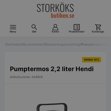
Meny
Sök
Konto
Produktlistor
Kundvagn
Startsida
/
Alla produkter
/
Restaurangutrustning
/
Pumptermos 2,2 l
SPARA 10%
Pumptermos 2,2 liter Hendi
Artikelnummer: 448908