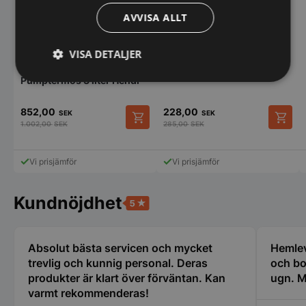
AVVISA ALLT
Termoskanna, HENDI, 2L
VISA DETALJER
Vakuumisolerad
Pumptermos 3 liter Hendi
Strikt
Prestanda
Inriktning
nödvändigt
852,00
228,00
SEK
SEK
1.002,00
SEK
285,00
SEK
Funktioner
Oklassificerade
Vi prisjämför
Vi prisjämför
Kundnöjdhet
Strikt nödvändigt
Prestanda
Inriktning
Absolut bästa servicen och mycket
Hemlev
trevlig och kunnig personal. Deras
och bo
Funktioner
Oklassificerade
produkter är klart över förväntan. Kan
ugn. M
Strikt nödvändiga kakor tillåter
varmt rekommenderas!
kärnwebbplatsfunktioner som användarinloggning