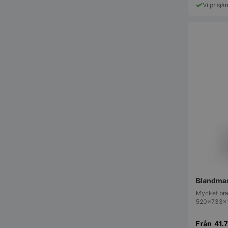
Vi prisjä
pys_session_limit
CookieScriptConse
Blandmas
PHPSESSID
Mycket bra
520x733x11
Från
41.