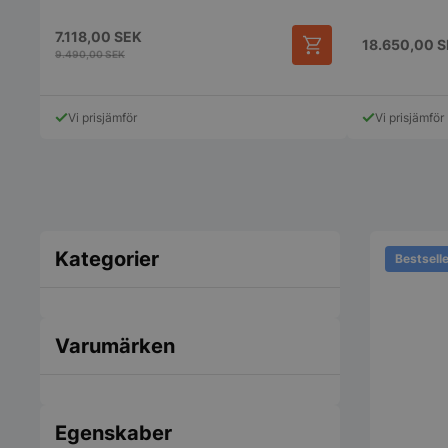
7.118,00
SEK
18.650,00
S
9.490,00
SEK
Vi prisjämför
Vi prisjämför
Kategorier
Bestsell
Varumärken
Egenskaber