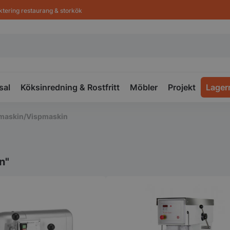
ktering restaurang & storkök
sal
Köksinredning & Rostfritt
Möbler
Projekt
Lager
maskin/Vispmaskin
n"