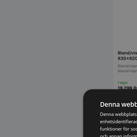
Bland/vi
630x620
Bland/vispm
bland/visp
19.298,
Denna webb
Vi prisjä
Denna webbplats 
enhetsidentifiera
funktioner för so
och annan informa