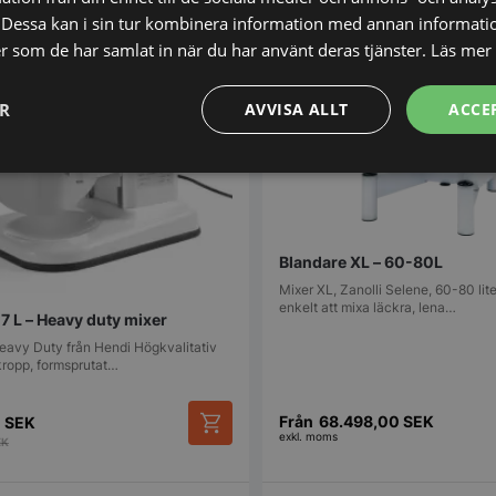
Dessa kan i sin tur kombinera information med annan informati
ler som de har samlat in när du har använt deras tjänster.
Läs mer
ER
AVVISA ALLT
ACCE
Prestanda
Inriktning
Funktioner
Blandare XL – 60-80L
Mixer XL, Zanolli Selene, 60-80 lite
enkelt att mixa läckra, lena…
7 L – Heavy duty mixer
eavy Duty från Hendi Högkvalitativ
Strikt nödvändigt
Prestanda
Inriktning
Funktioner
Oklassificerade
kropp, formsprutat…
kor tillåter kärnwebbplatsfunktioner som användarinloggning och kontohantering. We
utan strikt nödvändiga cookies.
Från
68.498,00
SEK
0
SEK
exkl. moms
Leverantör
/
Domän
Utgång
Beskrivning
EK
METADATA
5
Denna cookie 
YouTube
månader
lagra använd
.youtube.com