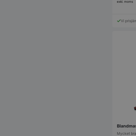
exkl. moms
Vi prisjä
pys_start_session
__lc_cid
__lc_cst
wp_woocommerce_s
{32}
woocommerce_cart
Blandmas
woocommerce_item
Mycket bra