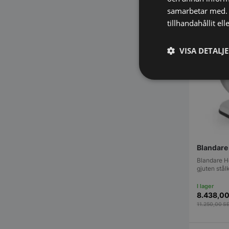
samarbetar med. 
tillhandahållit el
VISA DETALJ
Strikt
nödvändigt
Blandare 
Blandare H
gjuten stål
Strikt nödvändiga ka
användas ordentligt 
8.438,0
Namn
11.250,00
S
VISITOR_PRIVACY_