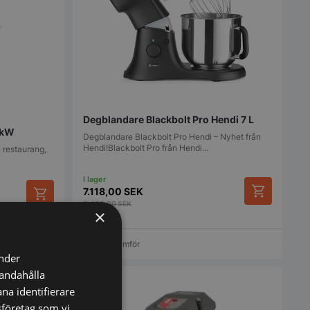
Degblandare Blackbolt Pro Hendi 7 L
2kW
Degblandare Blackbolt Pro Hendi – Nyhet från
Hendi!Blackbolt Pro från Hendi…
u restaurang,
7.118,00
SEK
9.490,00
SEK
×
Vi prisjämför
änder
handahålla
na identifierare
sföretag som vi