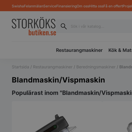
Swisha
Felanmälan
Service
Finansiering
Om oss
Hitta oss
Få en offert
Proje
Restaurangmaskiner
Kök & Mat
Startsida
/
Restaurangmaskiner
/
Beredningsmaskiner
/
Bland
Blandmaskin/Vispmaskin
Populärast inom "Blandmaskin/Vispmaski