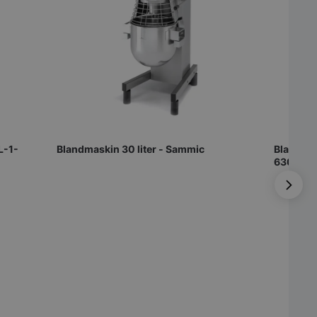
L-1-
Blandmaskin 30 liter - Sammic
Bland/vi
630x62