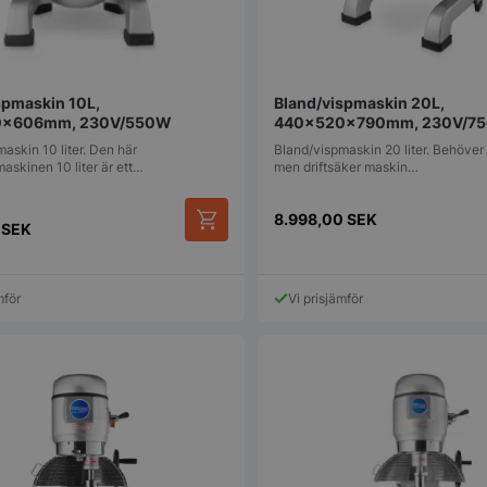
spmaskin 10L,
Bland/vispmaskin 20L,
0x606mm, 230V/550W
440x520x790mm, 230V/7
askin 10 liter. Den här
Bland/vispmaskin 20 liter. Behöver
askinen 10 liter är ett…
men driftsäker maskin…
8.998,00
SEK
0
SEK
mför
Vi prisjämför