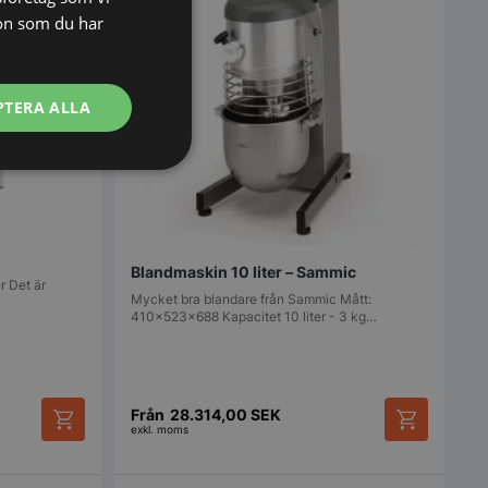
on som du har
PTERA ALLA
Oklassificerade
Blandmaskin 10 liter – Sammic
r Det är
Mycket bra blandare från Sammic Mått:
410x523x688 Kapacitet 10 liter - 3 kg…
bbplatsen kan inte
Från
28.314,00
SEK
exkl. moms
Den
Den
används för att
här
här
arens samtycke och