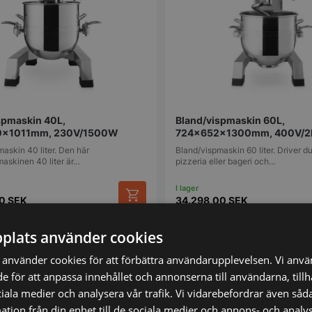
spmaskin 40L,
Bland/vispmaskin 60L,
x1011mm, 230V/1500W
724x652x1300mm, 400V/
askin 40 liter. Den här
Bland/vispmaskin 60 liter. Driver d
maskinen 40 liter är…
pizzeria eller bageri och…
00
SEK
34.298,00
SEK
plats använder cookies
mför
Vi prisjämför
använder cookies för att förbättra användarupplevelsen. Vi anv
de för att anpassa innehållet och annonserna till användarna, till
SPARA 25%
ciala medier och analysera vår trafik. Vi vidarebefordrar även såda
tion från din enhet till de sociala medier och annons- och analy