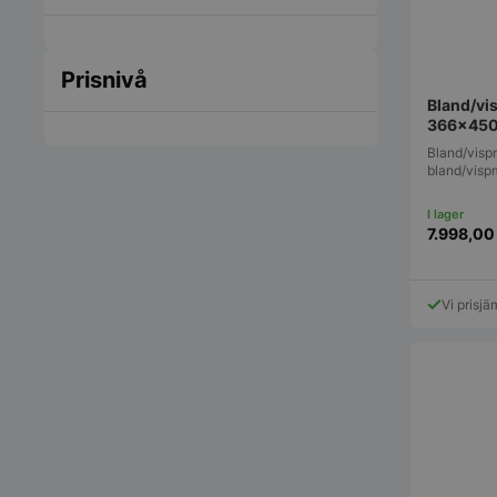
Prisnivå
Bland/vi
366x45
Bland/vispm
bland/vispm
7.998,0
Vi prisjä