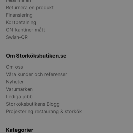
Felanmälan
Returnera en produkt
Finansiering
Kortbetalning
pys_start_session
.storkoksbutiken
GN-kantiner mått
Swish-QR
Om Storköksbutiken.se
Om oss
__lc_cid
On Direct Busin
Våra kunder och referenser
Services Limite
Nyheter
.accounts.livech
Varumärken
__lc_cst
On Direct Busin
Lediga jobb
Services Limite
.accounts.livech
Storköksbutikens Blogg
Projektering restaurang & storkök
wp_woocommerce_session_[abcdef0123456789]
storkoksbutiken
{32}
Kategorier