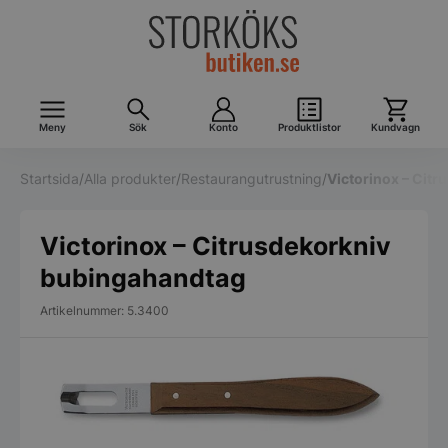
Meny
Sök
Konto
Produktlistor
Kundvagn
Startsida
/
Alla produkter
/
Restaurangutrustning
/
Victorinox – Cit
Victorinox – Citrusdekorkniv
bubingahandtag
Artikelnummer: 5.3400