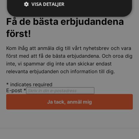
VISA DETALJER
Strikt
Prestanda
Inriktning
Få de bästa erbjudandena
nödvändigt
först!
Funktioner
Oklassificerade
Kom ihåg att anmäla dig till vårt nyhetsbrev och vara
först med att få de bästa erbjudandena. Och oroa dig
inte, vi spammar dig inte utan skickar endast
relevanta erbjudanden och information till dig.
*
indicates required
E-post
*
Strikt nödvändigt
Prestanda
Inriktning
Funktioner
Oklassificerade
Ja tack, anmäl mig
Strikt nödvändiga kakor tillåter
kärnwebbplatsfunktioner som användarinloggning
och kontohantering. Webbplatsen kan inte
användas ordentligt utan strikt nödvändiga cookies.
Namn
Leverantör
/
Do