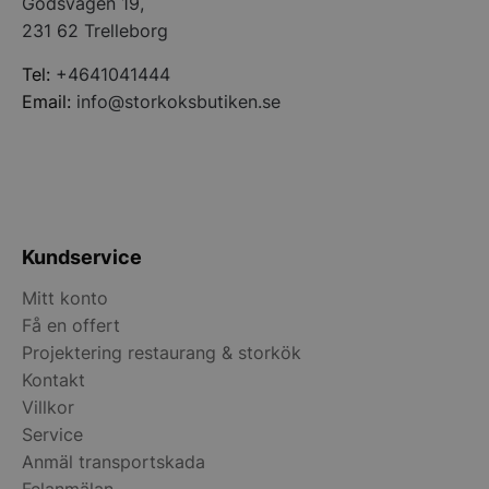
Godsvägen 19,
231 62 Trelleborg
CookieScriptConsent
CookieScript
storkoksbutiken
Tel:
+4641041444
Email:
info@storkoksbutiken.se
PHPSESSID
PHP.net
storkoksbutiken
Kundservice
Mitt konto
Få en offert
Projektering restaurang & storkök
Kontakt
Villkor
Service
Anmäl transportskada