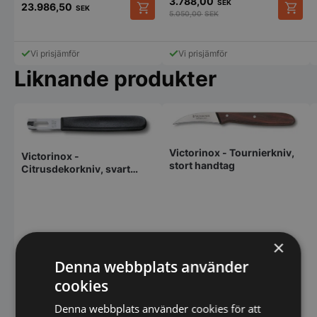
3.788,00
SEK
23.986,50
SEK
5.050,00
SEK
Den
här
produkten
Vi prisjämför
Vi prisjämför
har
Liknande produkter
flera
varianter.
De
olika
alternativen
kan
väljas
Victorinox - Tournierkniv,
Victorinox -
på
stort handtag
Citrusdekorkniv, svart
produktsidan
nylon
×
Denna webbplats använder
cookies
Denna webbplats använder cookies för att