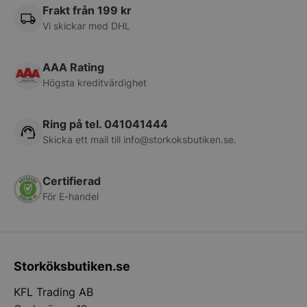
Frakt från 199 kr
VISITOR_PRIVACY_METADATA
YouTube
.youtube.com
Vi skickar med DHL
AAA Rating
Högsta kreditvärdighet
Ring på tel. 041041444
Skicka ett mail till
info@storkoksbutiken.se
.
Certifierad
pys_session_limit
.storkoksbutiken
Google
För E-handel
Privacy Policy
Storköksbutiken.se
KFL Trading AB