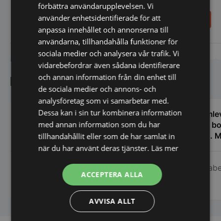
förbättra användarupplevelsen. Vi
använder enhetsidentifierade för att
143,00
343,00
SEK
SEK
anpassa innehållet och annonserna till
användarna, tillhandahålla funktioner för
Vi prisjämför
Vi prisjämför
sociala medier och analysera vår trafik. Vi
vidarebefordrar även sådana identifierare
och annan information från din enhet till
Kundnöjdhet
de sociala medier och annons- och
analysföretag som vi samarbetar med.
Dessa kan i sin tur kombinera information
Servisen är väldigt bra . Tillgängligheten
Hemlev
med annan information som du har
via telefon är bra. Snabb svar via mail.
och bo
Ge alltid god info om olika utrustning.
ugn. M
tillhandahållit eller som de har samlat in
när du har använt deras tjänster.
Läs mer
Rawa Hawez
Elisabe
ACCEPTERA ALLA
AVVISA ALLT