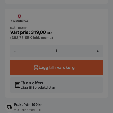
exkl. moms
319,00
SEK
(
398,75
SEK
inkl. moms)
Victorinox
-
+
-
Citrusdekorkniv
bubingahandtag
mängd
Lägg till i varukorg
Få en offert
Lägg till i produktlistan
Frakt från 199 kr
Vi skickar med DHL