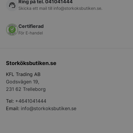
Ring på tel. 041041444
Skicka ett mail till
info@storkoksbutiken.se
.
Certifierad
För E-handel
PHPSESSID
PHP.net
storkoksbutiken
Storköksbutiken.se
KFL Trading AB
Godsvägen 19,
231 62 Trelleborg
Tel:
+4641041444
Email:
info@storkoksbutiken.se
pys_start_session
.storkoksbutiken