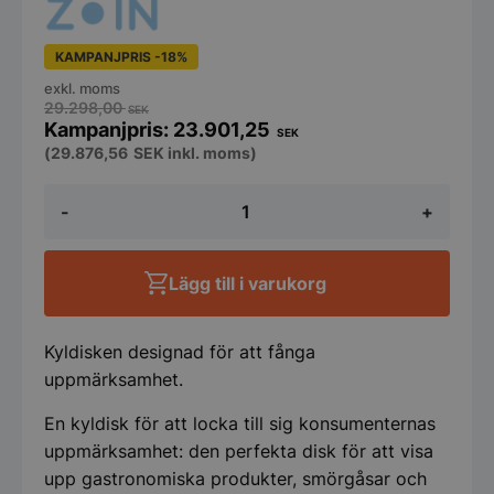
KAMPANJPRIS -18%
exkl. moms
29.298,00
SEK
23.901,25
SEK
(
29.876,56
SEK
inkl. moms)
Kyldisk
-
+
Patagonia,
1500x910x1290mm
mängd
Lägg till i varukorg
Kyldisken designad för att fånga
uppmärksamhet.
En kyldisk för att locka till sig konsumenternas
uppmärksamhet: den perfekta disk för att visa
upp gastronomiska produkter, smörgåsar och