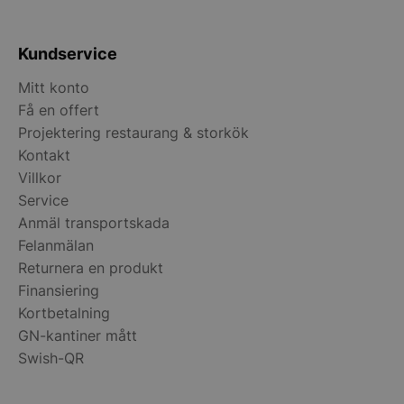
Kundservice
Mitt konto
Få en offert
Projektering restaurang & storkök
__lc_cid
On Direct Busin
Kontakt
Services Limite
.accounts.livech
Villkor
Service
__lc_cst
On Direct Busin
Services Limite
Anmäl transportskada
.accounts.livech
Felanmälan
Returnera en produkt
wp_woocommerce_session_[abcdef0123456789]
storkoksbutiken
{32}
Finansiering
Kortbetalning
woocommerce_cart_hash
Automattic Inc
GN-kantiner mått
storkoksbutiken
Swish-QR