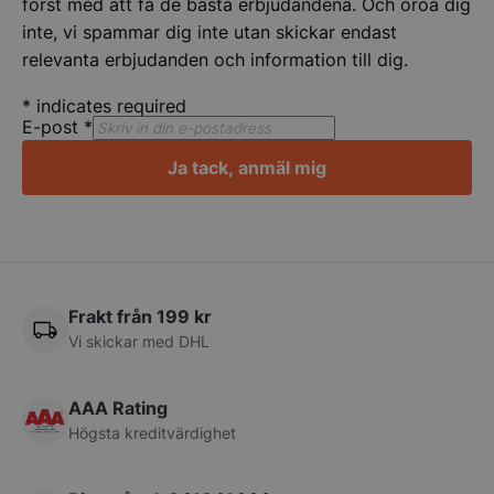
först med att få de bästa erbjudandena. Och oroa dig
inte, vi spammar dig inte utan skickar endast
relevanta erbjudanden och information till dig.
*
indicates required
E-post
*
Ja tack, anmäl mig
pys_session_limit
.storkoksbutiken
Google
Privacy Policy
Frakt från 199 kr
Vi skickar med DHL
AAA Rating
Högsta kreditvärdighet
CookieScriptConsent
CookieScript
storkoksbutiken