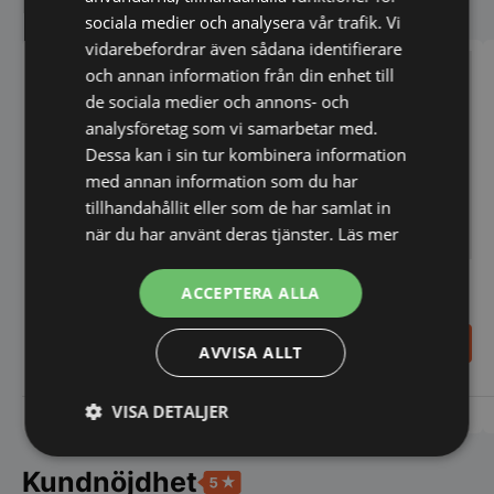
Liknande produkter
sociala medier och analysera vår trafik. Vi
vidarebefordrar även sådana identifierare
och annan information från din enhet till
de sociala medier och annons- och
analysföretag som vi samarbetar med.
Dessa kan i sin tur kombinera information
med annan information som du har
tillhandahållit eller som de har samlat in
när du har använt deras tjänster.
Läs mer
Kyldisk Patagonia,
Zoin Tibet kyldisk - bara 79
ACCEPTERA ALLA
1040x910x1290mm
cm djup
24.498,00
21.398,00
SEK
SEK
AVVISA ALLT
Den
här
VISA DETALJER
produk
Vi prisjämför
Vi prisjämför
har
flera
Strikt
Prestanda
Inriktning
variant
Kundnöjdhet
nödvändigt
De