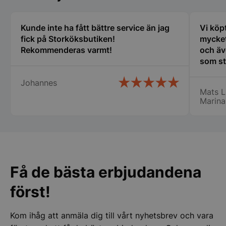
olika
alterna
kan
Kunde inte ha fått bättre service än jag
Vi köp
Funktioner
Oklassificerade
väljas
fick på Storköksbutiken!
mycket
på
Rekommenderas varmt!
och äv
produk
som st
erfare
Johannes
var til
Mats L
ny i de
Marina
Strikt nödvändigt
Prestanda
Inriktning
min ny
det bl
Funktioner
Oklassificerade
Lindqv
Strikt nödvändiga kakor tillåter
kärnwebbplatsfunktioner som användarinloggning
och kontohantering. Webbplatsen kan inte
användas ordentligt utan strikt nödvändiga cookies.
Få de bästa erbjudandena
Namn
Leverantör
/
Do
först!
VISITOR_PRIVACY_METADATA
YouTube
.youtube.com
Kom ihåg att anmäla dig till vårt nyhetsbrev och vara