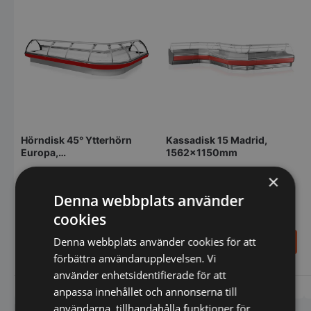
Hörndisk 45° Ytterhörn
Kassadisk 15 Madrid,
Europa,
1562x1150mm
1108x1285x1310mm, utan
×
kylförvaring under
Denna webbplats använder
cookies
Denna webbplats använder cookies för att
48.700,00
22.500,00
SEK
SEK
förbättra användarupplevelsen. Vi
använder enhetsidentifierade för att
Vi prisjämför
Vi prisjämför
anpassa innehållet och annonserna till
användarna, tillhandahålla funktioner för