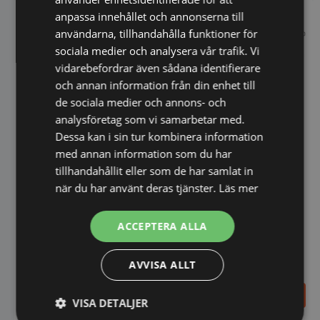
anpassa innehållet och annonserna till
användarna, tillhandahålla funktioner för
sociala medier och analysera vår trafik. Vi
vidarebefordrar även sådana identifierare
och annan information från din enhet till
de sociala medier och annons- och
analysföretag som vi samarbetar med.
Dessa kan i sin tur kombinera information
med annan information som du har
Spiskran kall och varm
tillhandahållit eller som de har samlat in
vatten, Mechline, 450 mm,
väggmontage
när du har använt deras tjänster.
Läs mer
ACCEPTERA ALLA
AVVISA ALLT
Blandare toppkvalité
1.376,41
SEK
2.300,00
SEK
VISA DETALJER
1.698,00
SEK