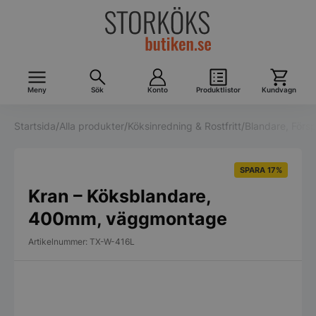
Meny
Sök
Konto
Produktlistor
Kundvagn
Startsida
/
Alla produkter
/
Köksinredning & Rostfritt
/
Blandare, Försp
SPARA 17%
Kran – Köksblandare,
400mm, väggmontage
Artikelnummer: TX-W-416L