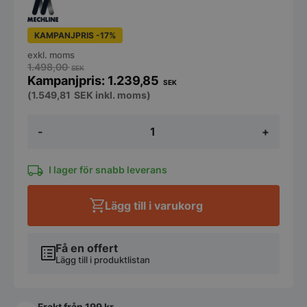
KAMPANJPRIS -17%
exkl. moms
1.498,00
SEK
1.239,85
SEK
(
1.549,81
SEK
inkl. moms)
Kran
-
+
-
Köksblandare,
400mm,
väggmontage
I lager för snabb leverans
mängd
Lägg till i varukorg
Få en offert
Lägg till i produktlistan
Frakt från 199 kr