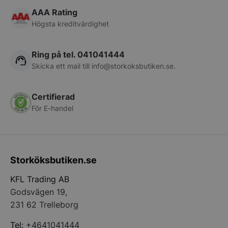
CookieScriptConsent
CookieScript
AAA Rating
storkoksbutiken
Högsta kreditvärdighet
Ring på tel. 041041444
Skicka ett mail till
info@storkoksbutiken.se
.
PHPSESSID
PHP.net
Certifierad
storkoksbutiken
För E-handel
Storköksbutiken.se
KFL Trading AB
Godsvägen 19,
231 62 Trelleborg
Tel:
+4641041444