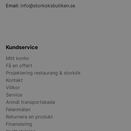
Email:
info@storkoksbutiken.se
pys_start_session
.storkoksbutiken
Kundservice
Mitt konto
__lc_cid
On Direct Busin
Få en offert
Services Limite
.accounts.livech
Projektering restaurang & storkök
Kontakt
__lc_cst
On Direct Busin
Services Limite
Villkor
.accounts.livech
Service
Anmäl transportskada
wp_woocommerce_session_[abcdef0123456789]
storkoksbutiken
{32}
Felanmälan
Returnera en produkt
woocommerce_cart_hash
Automattic Inc
Finansiering
storkoksbutiken