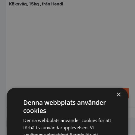
Köksvåg, 15kg , från Hendi
428,00
SEK
×
69,00
SEK
475,00
SEK
Denna webbplats använder
cookies
Vi prisjämför
Vi prisjämför
Denna webbplats använder cookies för att
Liknande produkter
förbättra användarupplevelsen. Vi
använder enhetsidentifierade för att