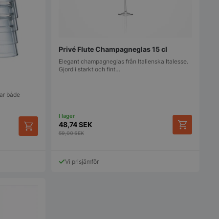
ör deras interaktion
en. Den registrerar
 besökarens
olika
cyer och
vilket säkerställer
erenser hedras i
Privé Flute Champagneglas 15 cl
ioner.
Elegant champagneglas från Italienska Italesse.
används för att
Gjord i starkt och fint…
 många gånger en
 utlösa vissa
ner inom en viss
 syftar till att
rar både
bplatsprestanda
 missbruk av
48,74
SEK
 används av
59,00
SEK
.com-tjänsten för att
referenserna för
okie. Det är
t Cookie-Script.com
Vi prisjämför
fungerar korrekt.
erad av
 baserat på PHP-
 är en allmänt
 som används för att
iabler för
oner. Det är
lumpmässigt