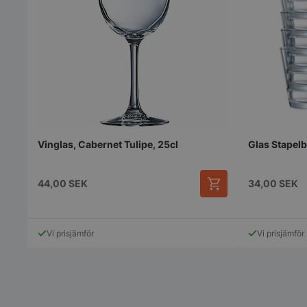
Vinglas, Cabernet Tulipe, 25cl
Glas Stapelb
44,00
SEK
34,00
SEK
Den
här
produkten
Vi prisjämför
Vi prisjämför
har
flera
varianter.
De
olika
alternativen