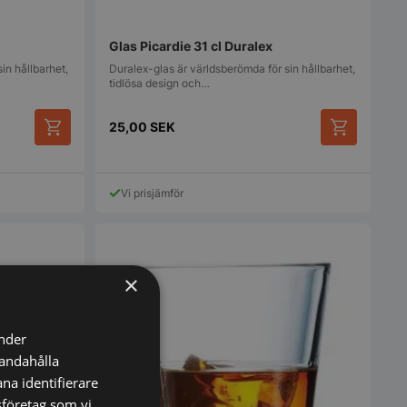
Glas Picardie 31 cl Duralex
in hållbarhet,
Duralex-glas är världsberömda för sin hållbarhet,
tidlösa design och…
25,00
SEK
Vi prisjämför
×
änder
handahålla
na identifierare
sföretag som vi