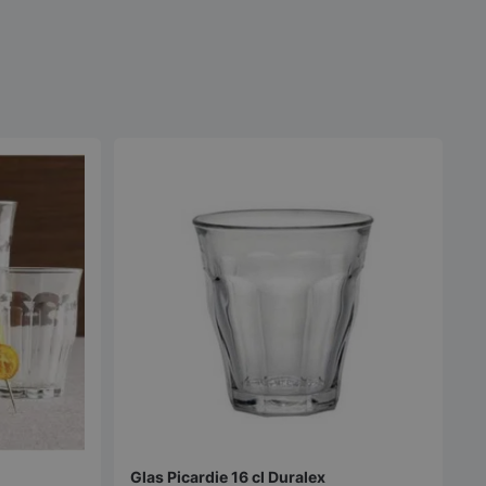
kan
kan
väljas
väljas
på
på
produktsidan
produktsidan
Glas Picardie 16 cl Duralex