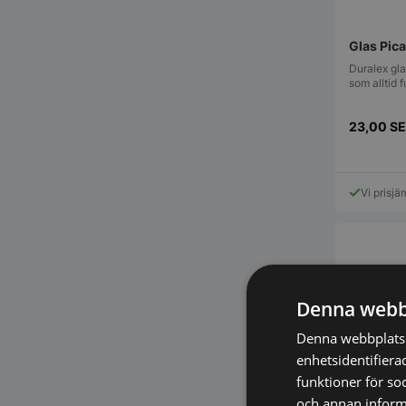
Glas Pica
Duralex gla
som alltid 
23,00
S
Vi prisjä
Denna webb
Denna webbplats 
enhetsidentifiera
funktioner för so
och annan informa