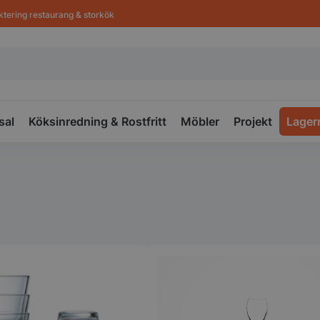
ktering restaurang & storkök
sal
Köksinredning & Rostfritt
Möbler
Projekt
Lager