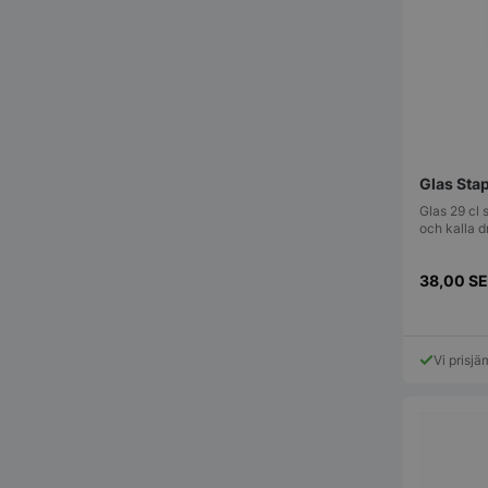
pys_session_limit
Glas Stap
Glas 29 cl 
och kalla 
38,00
S
CookieScriptConse
Vi prisjä
PHPSESSID