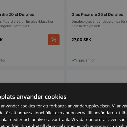
rdie 20 cl Duralex
Glas Picardie 25 cl Duralex
s Picardie 20 cl. En glas-klassiker
Duralex-glas är världsberömda för s
fungerar. Detta glas…
tidlösa design och…
EK
27,00
SEK
mför
Vi prisjämför
plats använder cookies
använder cookies för att förbättra användarupplevelsen. Vi anv
de för att anpassa innehållet och annonserna till användarna, till
ciala medier och analysera vår trafik. Vi vidarebefordrar även såda
tion från din enhet till de sociala medier och annons- och analy