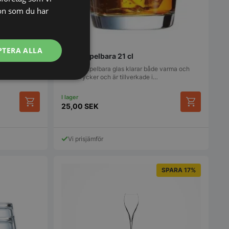
on som du har
PTERA ALLA
Glas stapelbara 21 cl
in hållbarhet,
Dessa stapelbara glas klarar både varma och
kalla drycker och är tillverkade i…
Oklassificerade
25,00
SEK
Vi prisjämför
SPARA 17%
bbplatsen kan inte
används för att
arens samtycke och