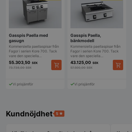
Gasspis Paella med
Gasspis Paella,
gasugn
bänkmodell
Kommersiella paellaspisar från
Kommersiella paellaspisar från
Fagor i serien Kore 700. Tack
Fagor i serien Kore 700. Tack
vare den speciella…
vare den speciella…
55.303,50
43.125,00
SEK
SEK
73.738,00
SEK
57.500,00
SEK
Vi prisjämför
Vi prisjämför
Kundnöjdhet