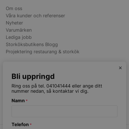
Om oss
Våra kunder och referenser
Nyheter
Varumärken
Lediga jobb
Storköksbutikens Blogg
CookieScriptConsent
CookieScript
Projektering restaurang & storkök
storkoksbutiken
x
Kategorier
Bli uppringd
Restaurangmaskiner
Ring oss på tel. 041041444 eller ange ditt
Kök & Matsal
nummer nedan, så kontaktar vi dig.
Köksinredning & Rostfritt
PHPSESSID
PHP.net
Namn
*
Restaurangmöbler
storkoksbutiken
Ribbväggar & Akustik
Telefon
*