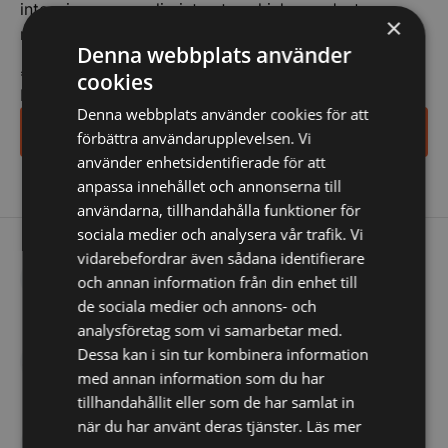
inte, vi spammar dig inte utan skickar endast
×
relevanta erbjudanden och information till dig.
Denna webbplats använder
*
indicates required
cookies
E-post
*
Denna webbplats använder cookies för att
Ja tack, anmäl mig
förbättra användarupplevelsen. Vi
använder enhetsidentifierade för att
anpassa innehållet och annonserna till
användarna, tillhandahålla funktioner för
sociala medier och analysera vår trafik. Vi
vidarebefordrar även sådana identifierare
Frakt från 199 kr
och annan information från din enhet till
Vi skickar med DHL
de sociala medier och annons- och
analysföretag som vi samarbetar med.
AAA Rating
Dessa kan i sin tur kombinera information
Högsta kreditvärdighet
med annan information som du har
tillhandahållit eller som de har samlat in
när du har använt deras tjänster.
Läs mer
Ring på tel. 041041444