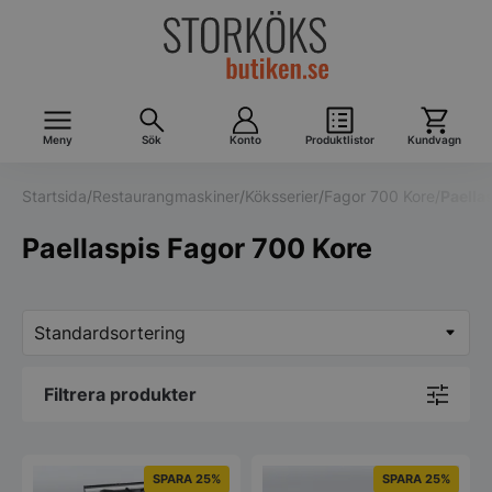
Meny
Sök
Konto
Produktlistor
Kundvagn
Startsida
/
Restaurangmaskiner
/
Köksserier
/
Fagor 700 Kore
/
Paella
Paellaspis Fagor 700 Kore
Filtrera produkter
SPARA 25%
SPARA 25%