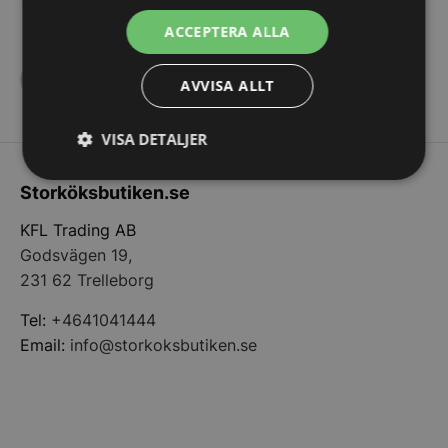
Skicka ett mail till
info@storkoksbutiken.se
.
ACCEPTERA ALLA
Certifierad
AVVISA ALLT
För E-handel
VISA DETALJER
Strikt
Prestanda
Inriktning
Storköksbutiken.se
nödvändigt
KFL Trading AB
Godsvägen 19,
Funktioner
Oklassificerade
231 62 Trelleborg
Tel:
+4641041444
Email:
info@storkoksbutiken.se
Strikt nödvändigt
Prestanda
Inriktning
Funktioner
Oklassificerade