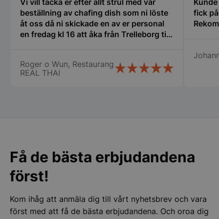
Vi vill tacka er efter allt strul med vår
Kunde i
beställning av chafing dish som ni löste
fick p
åt oss då ni skickade en av er personal
Rekom
en fredag kl 16 att åka från Trelleborg till
oss i Nyköping som jag inte tror att
Johan
många företag gör stor eloge för det så
Roger o Wun, Restaurang
vi fick våra chafing dish och räddade vår
REAL THAI
stora catering idag lördag. Vi vill
speciellt tacka Therese, Samt er
chaufför som jag tyvärr inte kommer
ihåg namnet på. Vi kommer att fortsätta
att handla av er Än en gång stort tack
för er hjälpen
Få de bästa erbjudandena
först!
Kom ihåg att anmäla dig till vårt nyhetsbrev och vara
först med att få de bästa erbjudandena. Och oroa dig