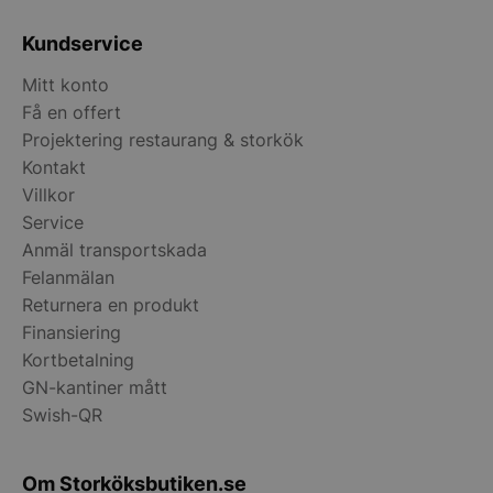
Strikt nödvändiga kakor tillåter
Kundservice
kärnwebbplatsfunktioner som användarinloggning
och kontohantering. Webbplatsen kan inte
Mitt konto
användas ordentligt utan strikt nödvändiga cookies.
Få en offert
Namn
Leverantör
/
Do
Projektering restaurang & storkök
VISITOR_PRIVACY_METADATA
YouTube
Kontakt
.youtube.com
Villkor
Service
Anmäl transportskada
Felanmälan
Returnera en produkt
Finansiering
Kortbetalning
GN-kantiner mått
Swish-QR
pys_session_limit
.storkoksbutiken
Google
Privacy Policy
Om Storköksbutiken.se