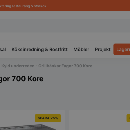
ktering restaurang & storkök
sal
Köksinredning & Rostfritt
Möbler
Projekt
Lager
/
Kyld underreden - Grillbänkar Fagor 700 Kore
gor 700 Kore
SPARA 25%