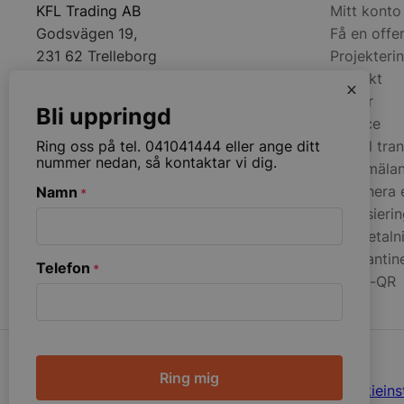
KFL Trading AB
Mitt konto
Godsvägen 19,
Få en offe
231 62 Trelleborg
Projekteri
Kontakt
x
Tel:
+4641041444
Villkor
Bli uppringd
Email:
info@storkoksbutiken.se
Service
pys_start_session
Ring oss på tel. 041041444 eller ange ditt
Anmäl tra
nummer nedan, så kontaktar vi dig.
Felanmäla
Returnera 
Namn
*
__lc_cid
Finansieri
Kortbetaln
GN-kantin
__lc_cst
Telefon
*
Swish-QR
wp_woocommerce_s
{32}
CAPTCHA
woocommerce_cart
© Copyright. All rights reserved.
Ändra dina cookieinst