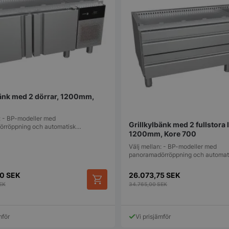
bänk med 2 dörrar, 1200mm,
n: - BP-modeller med
Grillkylbänk med 2 fullstora 
örröppning och automatisk…
1200mm, Kore 700
Välj mellan: - BP-modeller med
panoramadörröppning och automa
50
SEK
26.073,75
SEK
EK
34.765,00
SEK
mför
Vi prisjämför