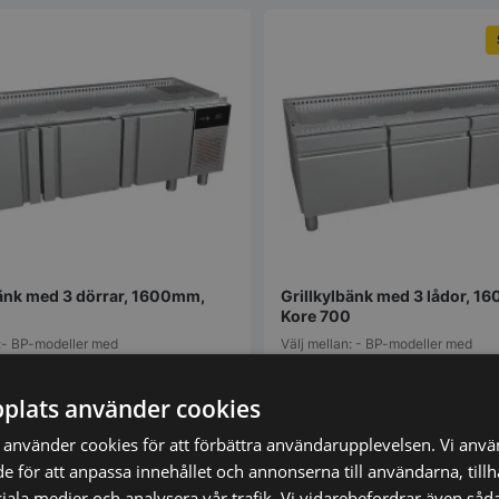
bänk med 3 dörrar, 1600mm,
Grillkylbänk med 3 lådor, 1
Kore 700
n:- BP-modeller med
Välj mellan: - BP-modeller med
örröppning och automatisk…
panoramadörröppning och automa
plats använder cookies
32.102,25
SEK
00
SEK
42.803,00
SEK
använder cookies för att förbättra användarupplevelsen. Vi anv
de för att anpassa innehållet och annonserna till användarna, till
ciala medier och analysera vår trafik. Vi vidarebefordrar även såda
mför
Vi prisjämför