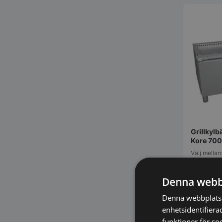
Grillkyl
Kore 700
Välj mella
panoramad
Denna webb
37.893,
Denna webbplats 
enhetsidentifiera
funktioner för so
Vi prisjä