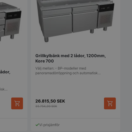
Grillkylbänk med 2 lådor, 1200mm,
Kore 700
Välj mellan: - BP-modeller med
lådor,
panoramadörröppning och automatisk…
tisk…
26.815,50
SEK
35.754,00
SEK
Vi prisjämför