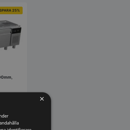
SPARA 25%
600mm,
tisk…
×
änder
handahålla
na identifierare