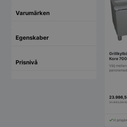
Varumärken
Egenskaber
Grillkyl
Kore 700
Prisnivå
Välj mella
panoramad
23.986,
31.982,00
S
Vi prisjä