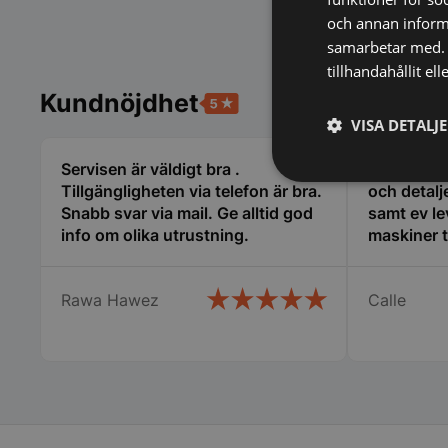
och annan informa
samarbetar med. 
tillhandahållit el
Kundnöjdhet
VISA DETALJ
Servisen är väldigt bra .
Alltid sna
Strikt
Tillgängligheten via telefon är bra.
och detalj
nödvändigt
Snabb svar via mail. Ge alltid god
samt ev le
info om olika utrustning.
maskiner ti
Rawa Hawez
Calle
Strikt nödvändiga ka
användas ordentligt 
Namn