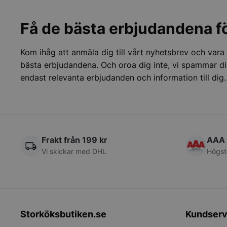
VISITOR_PRIVACY_
Få de bästa erbjudandena fö
Kom ihåg att anmäla dig till vårt nyhetsbrev och vara
bästa erbjudandena. Och oroa dig inte, vi spammar di
endast relevanta erbjudanden och information till dig.
pys_session_limit
Frakt från 199 kr
AAA 
CookieScriptConse
Vi skickar med DHL
Högst
PHPSESSID
Storköksbutiken.se
Kundserv