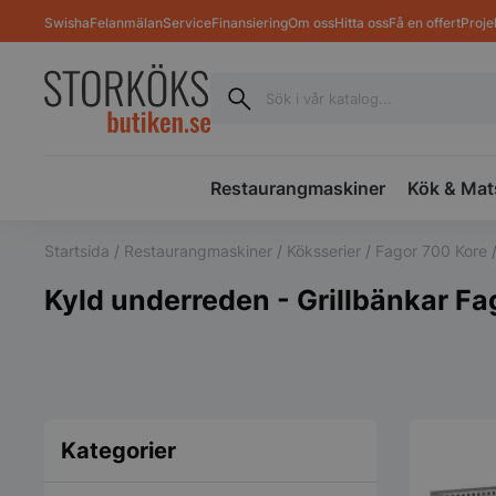
Swisha
Felanmälan
Service
Finansiering
Om oss
Hitta oss
Få en offert
Proje
Restaurangmaskiner
Kök & Mat
Startsida
/
Restaurangmaskiner
/
Köksserier
/
Fagor 700 Kore
Kyld underreden - Grillbänkar Fa
Kategorier