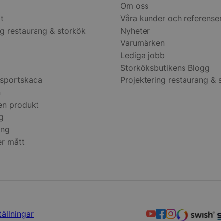
användarsessi
Om oss
normalt ett s
rt
Våra kunder och referense
genererat nu
används kan v
ng restaurang & storkök
Nyheter
webbplatsen,
exempel är at
Varumärken
inloggad stat
mellan sidorn
Lediga jobb
Storköksbutikens Blogg
.storkoksbutiken.se
Session
Denna cookie 
upprätthålla 
nsportskada
Projektering restaurang & 
session tills
navigerar ge
n
till att alla va
kommer ihåg fr
en produkt
1 år 1
Nödvändigt fö
ng
On Direct Business
månad
hos webbplat
Services Limited
ing
chattboxfunkt
.accounts.livechatinc.com
er mått
1 år 1
Nödvändigt fö
On Direct Business
månad
hos webbplat
Services Limited
chattboxfunkt
.accounts.livechatinc.com
ession_[abcdef0123456789]
storkoksbutiken.se
2 dagar
Används för at
användare på
_hash
Session
Hjälper WooC
Automattic Inc.
när vagnens i
storkoksbutiken.se
ändras.
ällningar