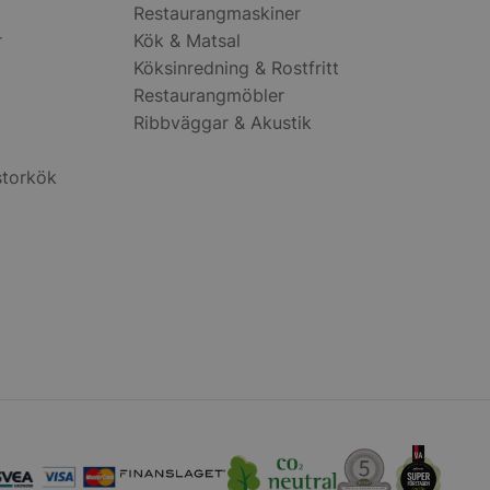
oner. Det är
Restaurangmaskiner
lumpmässigt
r
Kök & Matsal
mmer, hur det
ara specifikt för
Köksinredning & Rostfritt
 men ett bra
t bibehålla en
Restaurangmöbler
us för en användare
a.
Ribbväggar & Akustik
används för att
en användares
storkök
tånd medan de
nom webbplatsen, se
l eller dataposter
ån sida till sida.
r funktionaliteten
sens
ion.
r funktionaliteten
sens
ion.
t identifiera
 webbplatsen.
ommerce att avgöra
nnehåll / data