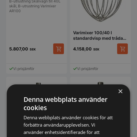
B-utrustning Skålvagn till 40L
skål, B-utrustning Varimixer
AR100
Varimixer 100/40 l
standardvisp med trådar i
rostfritt stål
5.807,00
4.158,00
SEK
SEK
Vi prisjämför
Vi prisjämför
×
Denna webbplats använder
cookies
Denna webbplats använder cookies för att
förbättra användarupplevelsen. Vi
använder enhetsidentifierade för att