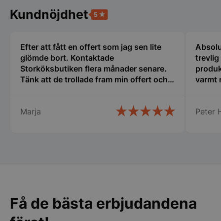
Kundnöjdhet
pys_start_session
.storkoksbutiken
Efter att fått en offert som jag sen lite
Absolu
glömde bort. Kontaktade
trevli
Storköksbutiken flera månader senare.
produk
Tänk att de trollade fram min offert och
varmt
den gällde fortfarande. Det kallar jag
__lc_cid
On Direct Busin
service. Snabb leverans och ett trevligt
Services Limite
.accounts.livech
Marja
Peter H
bemötande. Man lägger kunden i
centrum och inget är omöjligt.
__lc_cst
On Direct Busin
Rekommenderar varmt detta företag.
Services Limite
.accounts.livech
wp_woocommerce_session_[abcdef0123456789]
storkoksbutiken
{32}
Få de bästa erbjudandena
woocommerce_cart_hash
Automattic Inc
storkoksbutiken