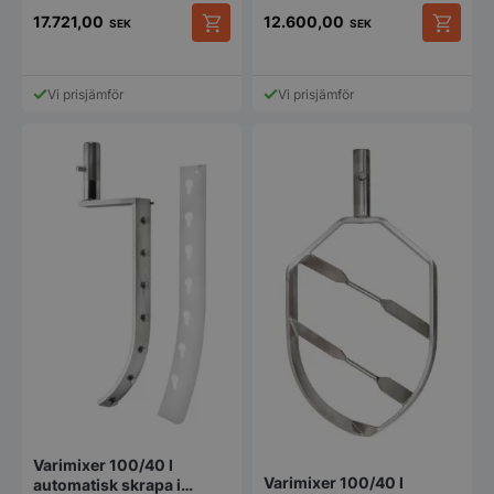
rostfritt stål med
17.721,00
12.600,00
skrapblad i nylon
SEK
SEK
Vi prisjämför
Vi prisjämför
Varimixer 100/40 l
Varimixer 100/40 l
automatisk skrapa i