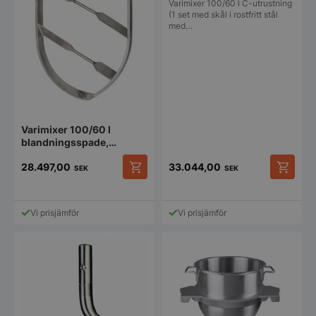
i rostfritt stål med
Varimixer 100/60 l C-utrustning
skåldetektering och
(1 set med skål i rostfritt stål
med…
verktyg)
Varimixer 100/60 l
blandningsspade,
pys_session_limit
.storkoksbutiken
rostfritt stål
Google
28.497,00
33.044,00
Privacy Policy
SEK
SEK
Vi prisjämför
Vi prisjämför
CookieScriptConsent
CookieScript