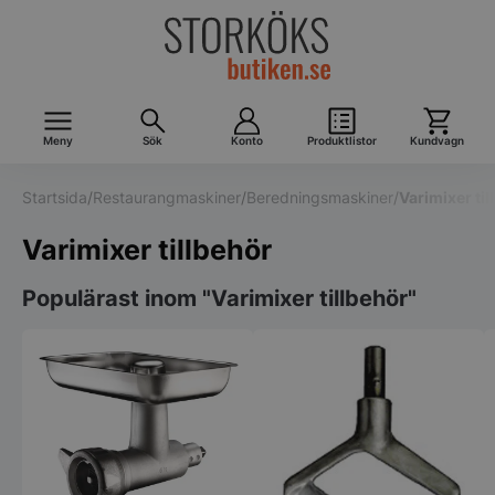
Meny
Sök
Konto
Produktlistor
Kundvagn
Startsida
/
Restaurangmaskiner
/
Beredningsmaskiner
/
Varimixer til
Varimixer tillbehör
Populärast inom "Varimixer tillbehör"