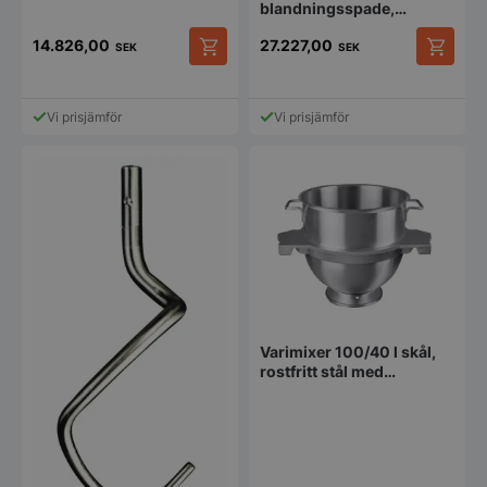
blandningsspade,
rostfritt stål med
rostfritt stål
skrapblad i teflon
14.826,00
27.227,00
SEK
SEK
Vi prisjämför
Vi prisjämför
Varimixer 100/40 l skål,
rostfritt stål med
skåldetektering