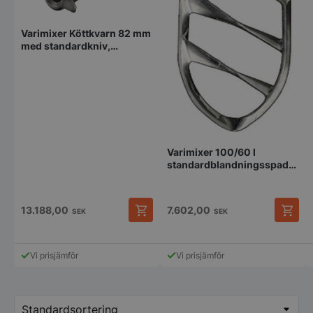
Varimixer Köttkvarn 82 mm
med standardkniv,
förskärare och skiva (3
mm)
Varimixer 100/60 l
standardblandningsspade,
aluminium
13.188,00
7.602,00
SEK
SEK
Vi prisjämför
Vi prisjämför