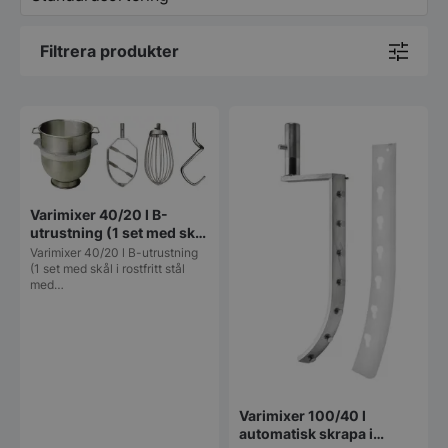
Filtrera produkter
Varimixer 40/20 l B-
utrustning (1 set med skål
i rostfritt stål med
Varimixer 40/20 l B-utrustning
skåldetektering och
(1 set med skål i rostfritt stål
med…
verktyg)
Varimixer 100/40 l
automatisk skrapa i