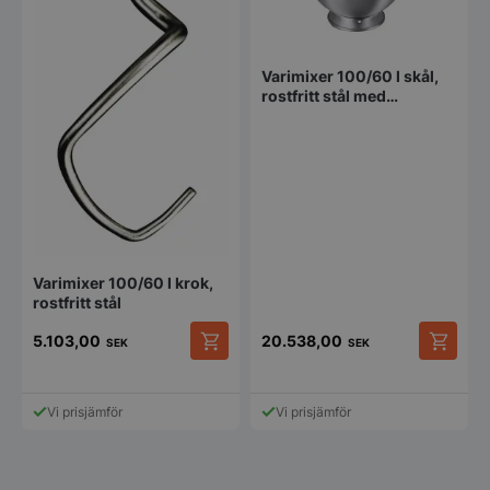
storkoksbutiken
Varimixer 100/60 l skål,
rostfritt stål med
skåldetektering
PHPSESSID
PHP.net
storkoksbutiken
Varimixer 100/60 l krok,
rostfritt stål
5.103,00
20.538,00
SEK
SEK
Vi prisjämför
Vi prisjämför