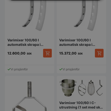
Strikt
Prestanda
Inriktning
nödvändigt
Funktioner
Oklassificerade
Varimixer 100/60 l
Varimixer 100/60 l
automatisk skrapa i
automatisk skrapa i
rostfritt stål med
rostfritt stål med
12.600,00
15.372,00
skrapblad i nylon
skrapblad i teflon
SEK
SEK
Strikt nödvändigt
Prestanda
Inriktning
Funktioner
Oklassificerade
Vi prisjämför
Vi prisjämför
Strikt nödvändiga kakor tillåter
kärnwebbplatsfunktioner som användarinloggning
och kontohantering. Webbplatsen kan inte
användas ordentligt utan strikt nödvändiga cookies.
Namn
Leverantör
/
Do
VISITOR_PRIVACY_METADATA
YouTube
Varimixer 100/60 l C-
.youtube.com
utrustning (1 set med skål