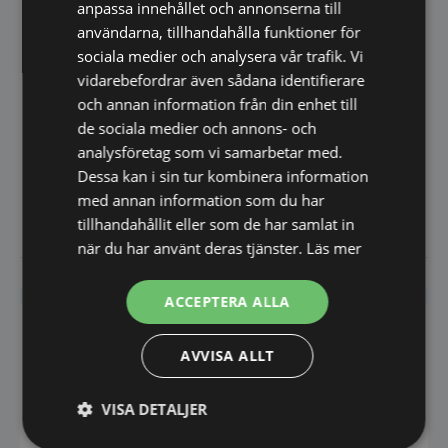
anpassa innehållet och annonserna till
användarna, tillhandahålla funktioner för
sociala medier och analysera vår trafik. Vi
vidarebefordrar även sådana identifierare
och annan information från din enhet till
Varimixer 100/40 l
de sociala medier och annons- och
vingvisp nr 14, rostfritt
analysföretag som vi samarbetar med.
stål
Varimixer 100/40 l visp
Dessa kan i sin tur kombinera information
med 1 mm tjockare trådar
med annan information som du har
30.293,00
6.563,00
SEK
SEK
tillhandahållit eller som de har samlat in
när du har använt deras tjänster.
Läs mer
Vi prisjämför
Vi prisjämför
ACCEPTERA ALLA
AVVISA ALLT
VISA DETALJER